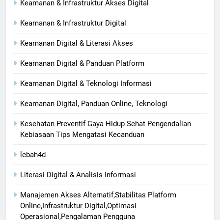
Keamanan & Infrastruktur Akses Digital
Keamanan & Infrastruktur Digital
Keamanan Digital & Literasi Akses
Keamanan Digital & Panduan Platform
Keamanan Digital & Teknologi Informasi
Keamanan Digital, Panduan Online, Teknologi
Kesehatan Preventif Gaya Hidup Sehat Pengendalian
Kebiasaan Tips Mengatasi Kecanduan
lebah4d
Literasi Digital & Analisis Informasi
Manajemen Akses Alternatif,Stabilitas Platform
Online,Infrastruktur Digital,Optimasi
Operasional,Pengalaman Pengguna