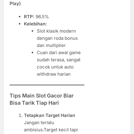
Play)
RTP:
96.5%
Kelebihan:
Slot klasik modern
dengan roda bonus
dan multiplier
Cuan dari awal game
sudah terasa, sangat
cocok untuk auto
withdraw harian
Tips Main Slot Gacor Biar
Bisa Tarik Tiap Hari
Tetapkan Target Harian
Jangan terlalu
ambisius.Target kecil tapi