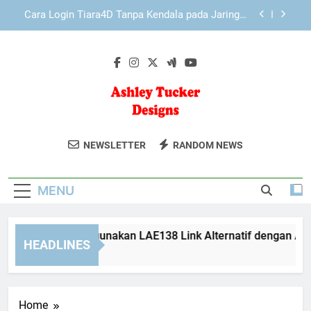
Skip
Cara Login Tiara4D Tanpa Kendala pada Jaringan
Internet Cepat
to
content
Teknologi yang Membantu Gamer Meningkatkan
Skill Bermain di Era Digital
Sistem Penanganan Error pada Lebah4D: Strategi
Stabilitas dan Keamanan Akses Digital
Panduan Menggunakan LAE138 Link Alternatif
dengan Aman dan Profesional
Ashley Tucker
Cara Login Tiara4D Tanpa Kendala pada Jaringan
Ashley Tucker Designs Menawarkan
Internet Cepat
NEWSLETTER
RANDOM NEWS
Designs
Karya Desain Kreatif Yang Unik Dan
Teknologi yang Membantu Gamer Meningkatkan
Berkualitas Tinggi Untuk Berbagai
Skill Bermain di Era Digital
MENU
Keperluan.
Sistem Penanganan Error pada Lebah4D: Strategi
Stabilitas dan Keamanan Akses Digital
Panduan Menggunakan LAE138 Link Alternatif dengan Aman 
HEADLINES
3 Months Ago
Home