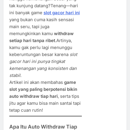
tak kunjung datang?Tenang—hari
ini banyak game
slot gacor hari ini
yang bukan cuma kasih sensasi
main seru, tapi juga
memungkinkan kamu
withdraw
setiap hari tanpa ribet
.Artinya,
kamu gak perlu lagi menunggu
keberuntungan besar karena
slot
gacor hari ini punya tingkat
kemenangan yang konsisten dan
stabil
.
Artikel ini akan membahas
game
slot yang paling berpotensi bikin
auto withdraw tiap hari
, serta tips
jitu agar kamu bisa main santai tapi
tetap cuan rutin!
Apa Itu Auto Withdraw Tiap