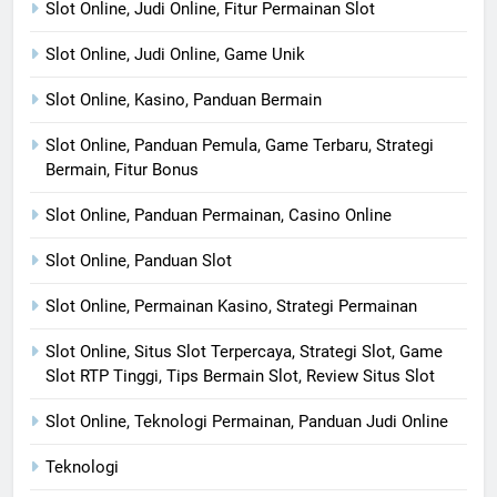
Slot Online, Judi Online, Fitur Permainan Slot
Slot Online, Judi Online, Game Unik
Slot Online, Kasino, Panduan Bermain
Slot Online, Panduan Pemula, Game Terbaru, Strategi
Bermain, Fitur Bonus
Slot Online, Panduan Permainan, Casino Online
Slot Online, Panduan Slot
Slot Online, Permainan Kasino, Strategi Permainan
Slot Online, Situs Slot Terpercaya, Strategi Slot, Game
Slot RTP Tinggi, Tips Bermain Slot, Review Situs Slot
Slot Online, Teknologi Permainan, Panduan Judi Online
Teknologi