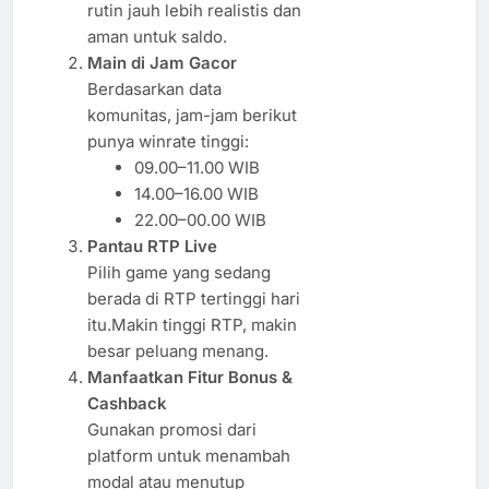
rutin jauh lebih realistis dan
aman untuk saldo.
Main di Jam Gacor
Berdasarkan data
komunitas, jam-jam berikut
punya winrate tinggi:
09.00–11.00 WIB
14.00–16.00 WIB
22.00–00.00 WIB
Pantau RTP Live
Pilih game yang sedang
berada di RTP tertinggi hari
itu.Makin tinggi RTP, makin
besar peluang menang.
Manfaatkan Fitur Bonus &
Cashback
Gunakan promosi dari
platform untuk menambah
modal atau menutup