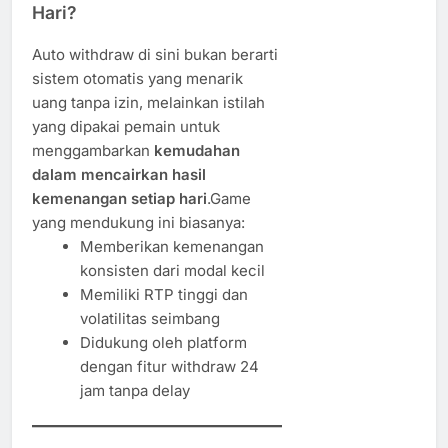
Hari?
Auto withdraw di sini bukan berarti
sistem otomatis yang menarik
uang tanpa izin, melainkan istilah
yang dipakai pemain untuk
menggambarkan
kemudahan
dalam mencairkan hasil
kemenangan setiap hari
.Game
yang mendukung ini biasanya:
Memberikan kemenangan
konsisten dari modal kecil
Memiliki RTP tinggi dan
volatilitas seimbang
Didukung oleh platform
dengan fitur withdraw 24
jam tanpa delay