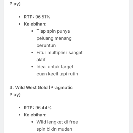
Play)
RTP:
96.51%
Kelebihan:
Tiap spin punya
peluang menang
beruntun
Fitur multiplier sangat
aktif
Ideal untuk target
cuan kecil tapi rutin
3.
Wild West Gold (Pragmatic
Play)
RTP:
96.44%
Kelebihan:
Wild lengket di free
spin bikin mudah