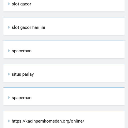
slot gacor
slot gacor hari ini
spaceman
situs parlay
spaceman
https://kadinpemkomedan.org/online/