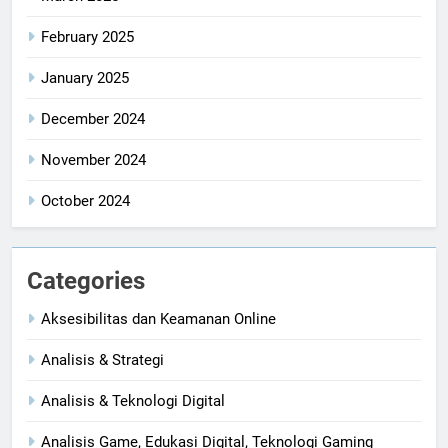
February 2025
January 2025
December 2024
November 2024
October 2024
Categories
Aksesibilitas dan Keamanan Online
Analisis & Strategi
Analisis & Teknologi Digital
Analisis Game, Edukasi Digital, Teknologi Gaming