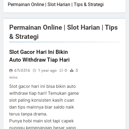
Permainan Online | Slot Harian | Tips & Strategi
Permainan Online | Slot Harian | Tips
& Strategi
Slot Gacor Hari Ini Bikin
Auto Withdraw Tiap Hari
67c0316
1 year ago
0
5
mins
Slot gacor hari ini bisa bikin auto
withdraw tiap hari! Temukan game
slot paling konsisten kasih cuan
dan tips mainnya biar saldo naik
terus tanpa drama.
Punya hobi main slot tapi capek
nunggu kemenangan besar yang