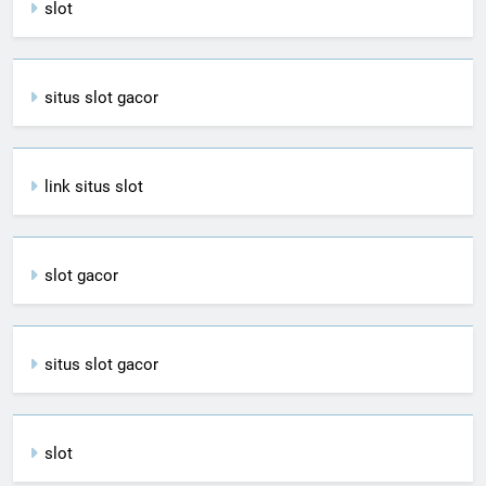
slot
situs slot gacor
link situs slot
slot gacor
situs slot gacor
slot