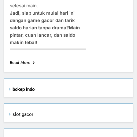
selesai main.
Jadi, siap untuk mulai hari ini
dengan game gacor dan tarik
saldo harian tanpa drama?Main
pintar, cuan lancar, dan saldo
makin tebal!
Read More
bokep indo
slot gacor