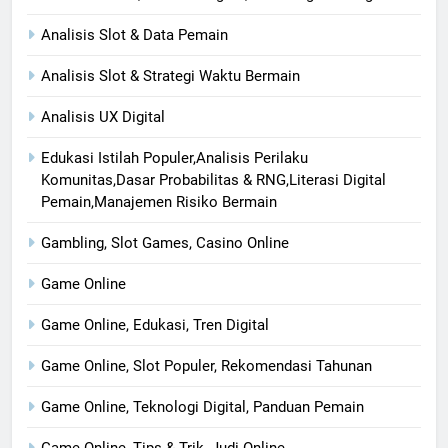
Analisis Slot & Data Pemain
Analisis Slot & Strategi Waktu Bermain
Analisis UX Digital
Edukasi Istilah Populer,Analisis Perilaku
Komunitas,Dasar Probabilitas & RNG,Literasi Digital
Pemain,Manajemen Risiko Bermain
Gambling, Slot Games, Casino Online
Game Online
Game Online, Edukasi, Tren Digital
Game Online, Slot Populer, Rekomendasi Tahunan
Game Online, Teknologi Digital, Panduan Pemain