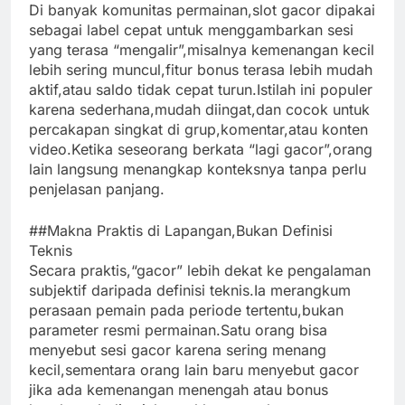
Di banyak komunitas permainan,slot gacor dipakai
sebagai label cepat untuk menggambarkan sesi
yang terasa “mengalir”,misalnya kemenangan kecil
lebih sering muncul,fitur bonus terasa lebih mudah
aktif,atau saldo tidak cepat turun.Istilah ini populer
karena sederhana,mudah diingat,dan cocok untuk
percakapan singkat di grup,komentar,atau konten
video.Ketika seseorang berkata “lagi gacor”,orang
lain langsung menangkap konteksnya tanpa perlu
penjelasan panjang.
##Makna Praktis di Lapangan,Bukan Definisi
Teknis
Secara praktis,“gacor” lebih dekat ke pengalaman
subjektif daripada definisi teknis.Ia merangkum
perasaan pemain pada periode tertentu,bukan
parameter resmi permainan.Satu orang bisa
menyebut sesi gacor karena sering menang
kecil,sementara orang lain baru menyebut gacor
jika ada kemenangan menengah atau bonus