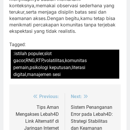
konteksnya,memakai observasi sederhana yang
terukur,serta menjaga disiplin batas sesi dan
keamanan akses.Dengan begitu,kamu tetap bisa
menikmati percakapan komunitas tanpa terjebak
ekspektasi yang tidak realistis.
Tagged:
:istilah populer,slot
gacor,RNG,RTP,volatilitas,komunitas
pemain,psikologi keputusan,literasi
digital,manajemen sesi
Previous:
Next:
Post
navigation
Tips Aman
Sistem Penanganan
Mengakses Lebah4D
Error pada Lebah4D:
Link Alternatif di
Strategi Stabilitas
Jaringan Internet
dan Keamanan