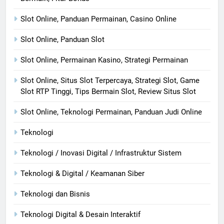
Slot Online, Panduan Permainan, Casino Online
Slot Online, Panduan Slot
Slot Online, Permainan Kasino, Strategi Permainan
Slot Online, Situs Slot Terpercaya, Strategi Slot, Game
Slot RTP Tinggi, Tips Bermain Slot, Review Situs Slot
Slot Online, Teknologi Permainan, Panduan Judi Online
Teknologi
Teknologi / Inovasi Digital / Infrastruktur Sistem
Teknologi & Digital / Keamanan Siber
Teknologi dan Bisnis
Teknologi Digital & Desain Interaktif