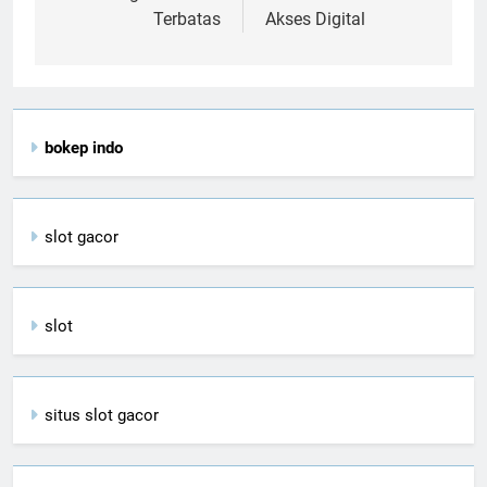
Terbatas
Akses Digital
bokep indo
slot gacor
slot
situs slot gacor