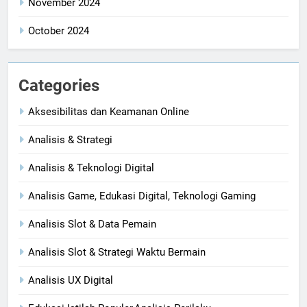
November 2024
October 2024
Categories
Aksesibilitas dan Keamanan Online
Analisis & Strategi
Analisis & Teknologi Digital
Analisis Game, Edukasi Digital, Teknologi Gaming
Analisis Slot & Data Pemain
Analisis Slot & Strategi Waktu Bermain
Analisis UX Digital