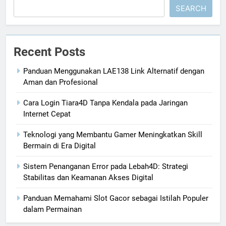
SEARCH
Recent Posts
Panduan Menggunakan LAE138 Link Alternatif dengan
Aman dan Profesional
Cara Login Tiara4D Tanpa Kendala pada Jaringan
Internet Cepat
Teknologi yang Membantu Gamer Meningkatkan Skill
Bermain di Era Digital
Sistem Penanganan Error pada Lebah4D: Strategi
Stabilitas dan Keamanan Akses Digital
Panduan Memahami Slot Gacor sebagai Istilah Populer
dalam Permainan