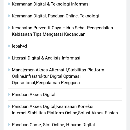
Keamanan Digital & Teknologi Informasi
Keamanan Digital, Panduan Online, Teknologi
Kesehatan Preventif Gaya Hidup Sehat Pengendalian
Kebiasaan Tips Mengatasi Kecanduan
lebah4d
Literasi Digital & Analisis Informasi
Manajemen Akses Alternatif,Stabilitas Platform
Online,Infrastruktur Digital,Optimasi
Operasional,Pengalaman Pengguna
Panduan Akses Digital
Panduan Akses Digital,Keamanan Koneksi
Internet,Stabilitas Platform Online,Solusi Akses Efisien
Panduan Game, Slot Online, Hiburan Digital