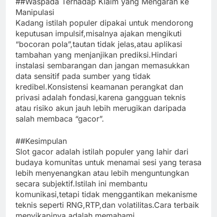
##Waspada Terhadap Klaim yang Mengarah ke
Manipulasi
Kadang istilah populer dipakai untuk mendorong
keputusan impulsif,misalnya ajakan mengikuti
“bocoran pola”,tautan tidak jelas,atau aplikasi
tambahan yang menjanjikan prediksi.Hindari
instalasi sembarangan dan jangan memasukkan
data sensitif pada sumber yang tidak
kredibel.Konsistensi keamanan perangkat dan
privasi adalah fondasi,karena gangguan teknis
atau risiko akun jauh lebih merugikan daripada
salah membaca “gacor”.
##Kesimpulan
Slot gacor adalah istilah populer yang lahir dari
budaya komunitas untuk menamai sesi yang terasa
lebih menyenangkan atau lebih menguntungkan
secara subjektif.Istilah ini membantu
komunikasi,tetapi tidak menggantikan mekanisme
teknis seperti RNG,RTP,dan volatilitas.Cara terbaik
menyikapinya adalah memahami