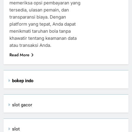
memeriksa opsi pembayaran yang
tersedia, ulasan pemain, dan
transparansi biaya. Dengan
platform yang tepat, Anda dapat
menikmati taruhan bola tanpa
khawatir tentang keamanan data
atau transaksi Anda.
Read More
bokep indo
slot gacor
slot