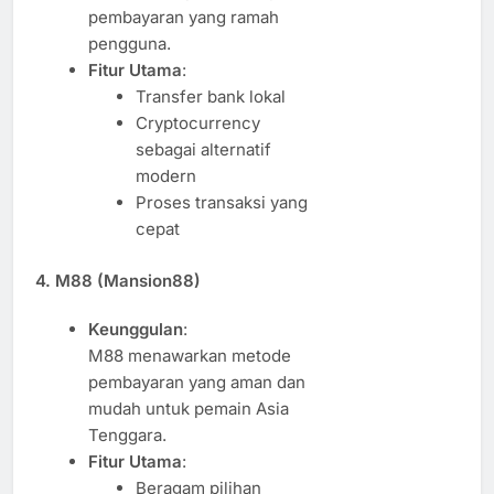
pembayaran yang ramah
pengguna.
Fitur Utama
:
Transfer bank lokal
Cryptocurrency
sebagai alternatif
modern
Proses transaksi yang
cepat
4. M88 (Mansion88)
Keunggulan
:
M88 menawarkan metode
pembayaran yang aman dan
mudah untuk pemain Asia
Tenggara.
Fitur Utama
:
Beragam pilihan