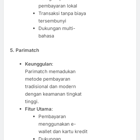
pembayaran lokal
Transaksi tanpa biaya
tersembunyi
Dukungan multi-
bahasa
5. Parimatch
Keunggulan
:
Parimatch memadukan
metode pembayaran
tradisional dan modern
dengan keamanan tingkat
tinggi.
Fitur Utama
:
Pembayaran
menggunakan e-
wallet dan kartu kredit
Dukungan