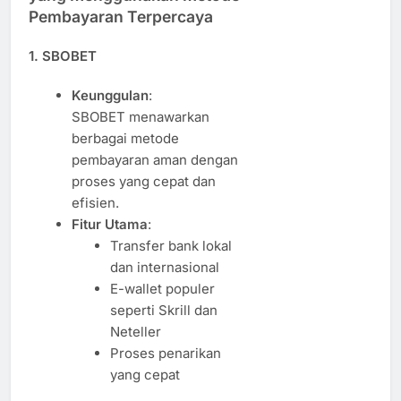
Pembayaran Terpercaya
1. SBOBET
Keunggulan
:
SBOBET menawarkan
berbagai metode
pembayaran aman dengan
proses yang cepat dan
efisien.
Fitur Utama
:
Transfer bank lokal
dan internasional
E-wallet populer
seperti Skrill dan
Neteller
Proses penarikan
yang cepat