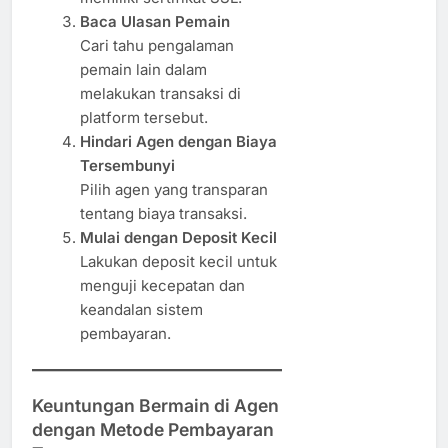
Baca Ulasan Pemain
Cari tahu pengalaman
pemain lain dalam
melakukan transaksi di
platform tersebut.
Hindari Agen dengan Biaya
Tersembunyi
Pilih agen yang transparan
tentang biaya transaksi.
Mulai dengan Deposit Kecil
Lakukan deposit kecil untuk
menguji kecepatan dan
keandalan sistem
pembayaran.
Keuntungan Bermain di Agen
dengan Metode Pembayaran