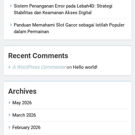
Sistem Penanganan Error pada Lebah4D: Strategi
Stabilitas dan Keamanan Akses Digital
Panduan Memahami Slot Gacor sebagai Istilah Populer
dalam Permainan
Recent Comments
A WordPress Commenter
on
Hello world!
Archives
May 2026
March 2026
February 2026