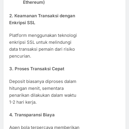
Ethereum)
2. Keamanan Transaksi dengan
Enkripsi SSL
Platform menggunakan teknologi
enkripsi SSL untuk melindungi
data transaksi pemain dari risiko
pencurian.
3. Proses Transaksi Cepat
Deposit biasanya diproses dalam
hitungan menit, sementara
penarikan dilakukan dalam waktu
1-2 hari kerja.
4. Transparansi Biaya
Agen bola terpercaya memberikan