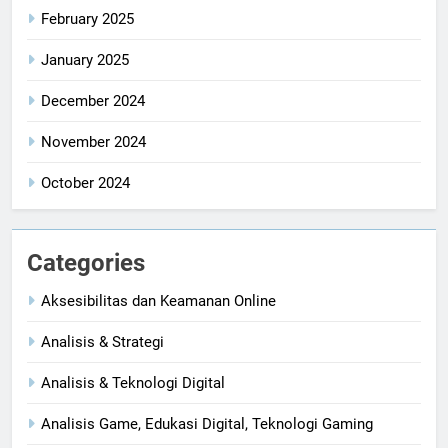
February 2025
January 2025
December 2024
November 2024
October 2024
Categories
Aksesibilitas dan Keamanan Online
Analisis & Strategi
Analisis & Teknologi Digital
Analisis Game, Edukasi Digital, Teknologi Gaming