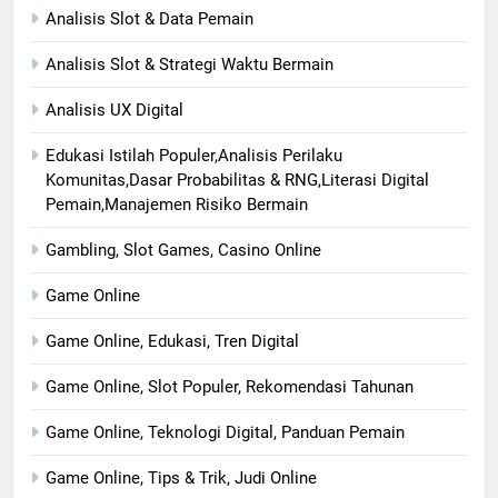
Analisis Slot & Data Pemain
Analisis Slot & Strategi Waktu Bermain
Analisis UX Digital
Edukasi Istilah Populer,Analisis Perilaku
Komunitas,Dasar Probabilitas & RNG,Literasi Digital
Pemain,Manajemen Risiko Bermain
Gambling, Slot Games, Casino Online
Game Online
Game Online, Edukasi, Tren Digital
Game Online, Slot Populer, Rekomendasi Tahunan
Game Online, Teknologi Digital, Panduan Pemain
Game Online, Tips & Trik, Judi Online