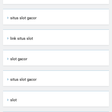
situs slot gacor
link situs slot
slot gacor
situs slot gacor
slot