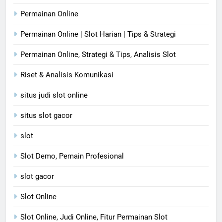
Permainan Online
Permainan Online | Slot Harian | Tips & Strategi
Permainan Online, Strategi & Tips, Analisis Slot
Riset & Analisis Komunikasi
situs judi slot online
situs slot gacor
slot
Slot Demo, Pemain Profesional
slot gacor
Slot Online
Slot Online, Judi Online, Fitur Permainan Slot