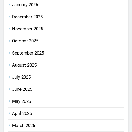
January 2026
December 2025
November 2025
October 2025
September 2025
August 2025
July 2025
June 2025
May 2025
April 2025
March 2025