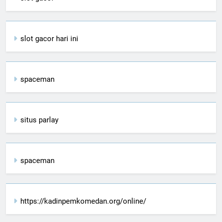
slot gacor hari ini
spaceman
situs parlay
spaceman
https://kadinpemkomedan.org/online/