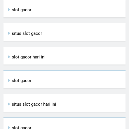
slot gacor
situs slot gacor
slot gacor hari ini
slot gacor
situs slot gacor hari ini
slot gacor