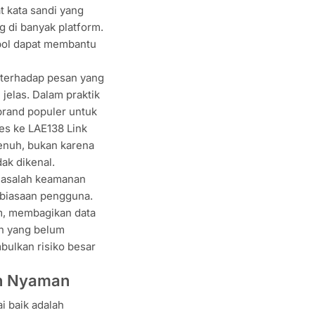
 kata sandi yang
g di banyak platform.
mbol dapat membantu
i terhadap pesan yang
jelas. Dalam praktik
brand populer untuk
ses ke LAE138 Link
penuh, bukan karena
ak dikenal.
masalah keamanan
ebiasaan pengguna.
m, membagikan data
an yang belum
mbulkan risiko besar
h Nyaman
i baik adalah