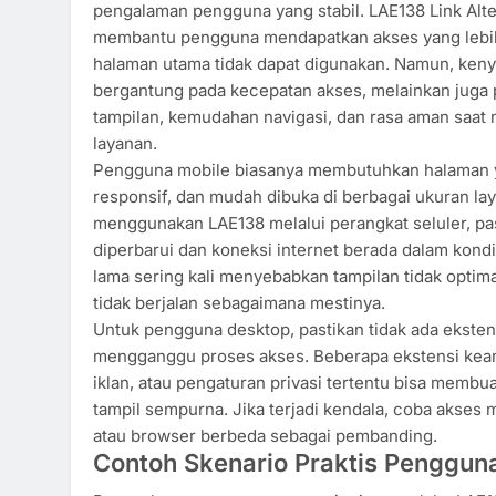
pengalaman pengguna yang stabil. LAE138 Link Alte
membantu pengguna mendapatkan akses yang lebih
halaman utama tidak dapat digunakan. Namun, ken
bergantung pada kecepatan akses, melainkan juga 
tampilan, kemudahan navigasi, dan rasa aman saa
layanan.
Pengguna mobile biasanya membutuhkan halaman y
responsif, dan mudah dibuka di berbagai ukuran laya
menggunakan LAE138 melalui perangkat seluler, pa
diperbarui dan koneksi internet berada dalam kondi
lama sering kali menyebabkan tampilan tidak optima
tidak berjalan sebagaimana mestinya.
Untuk pengguna desktop, pastikan tidak ada ekste
mengganggu proses akses. Beberapa ekstensi kea
iklan, atau pengaturan privasi tertentu bisa membu
tampil sempurna. Jika terjadi kendala, coba akses 
atau browser berbeda sebagai pembanding.
Contoh Skenario Praktis Penggun