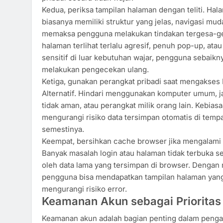
Kedua, periksa tampilan halaman dengan teliti. Hal
biasanya memiliki struktur yang jelas, navigasi mud
memaksa pengguna melakukan tindakan tergesa-ge
halaman terlihat terlalu agresif, penuh pop-up, ata
sensitif di luar kebutuhan wajar, pengguna sebaikn
melakukan pengecekan ulang.
Ketiga, gunakan perangkat pribadi saat mengakses
Alternatif. Hindari menggunakan komputer umum, j
tidak aman, atau perangkat milik orang lain. Kebia
mengurangi risiko data tersimpan otomatis di tempa
semestinya.
Keempat, bersihkan cache browser jika mengalami 
Banyak masalah login atau halaman tidak terbuka 
oleh data lama yang tersimpan di browser. Denga
pengguna bisa mendapatkan tampilan halaman yang
mengurangi risiko error.
Keamanan Akun sebagai Priorita
Keamanan akun adalah bagian penting dalam pen