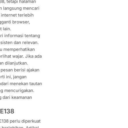
8, tetapi halaman
an langsung mencari
nternet terlebih
ganti browser,
 lain.
ri informasi tentang
nsisten dan relevan.
lu memperhatikan
lihat wajar. Jika ada
n dilanjutkan.
pesan berisi ajakan
ti ini, jangan
ndari menekan tautan
ang mencurigakan.
ng dari keamanan
AE138
E138 perlu diperkuat
 berlebihan. Artikel