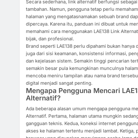
Secara sederhana, link alternatif berfungsi sebaga
tambahan. Namun, pengguna tetap perlu memaham
halaman yang mengatasnamakan sebuah brand dap
dipercaya. Karena itu, panduan ini dibuat untuk 
memahami cara menggunakan LAE138 Link Alternati
bijak, dan profesional.
Brand seperti LAE138 perlu dipahami bukan hanya dar
juga dari sisi keamanan, konsistensi informasi, p
dan kejelasan sistem. Semakin tinggi pencarian te
semakin besar pula kemungkinan munculnya halama
mencoba meniru tampilan atau nama brand tersebut. 
digital menjadi sangat penting.
Mengapa Pengguna Mencari LAE1
Alternatif?
Ada beberapa alasan umum mengapa pengguna men
Alternatif. Pertama, halaman utama mungkin seda
gangguan teknis. Kedua, koneksi internet pengguna 
akses ke halaman tertentu menjadi lambat. Ketiga, 