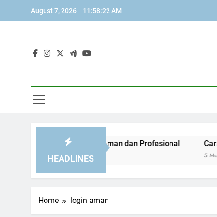
Skip
August 7, 2026
11:58:23 AM
to
content
Ash
Ashley Tuc
ernatif dengan Aman dan Profesional
Cara Login Tiar
5 Months Ago
HEADLINES
Home
login aman