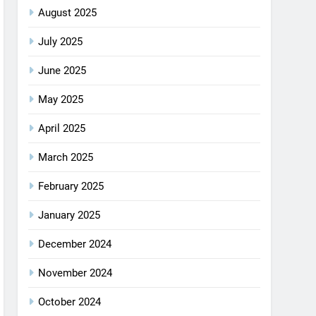
August 2025
July 2025
June 2025
May 2025
April 2025
March 2025
February 2025
January 2025
December 2024
November 2024
October 2024