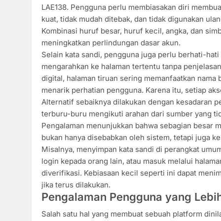
LAE138. Pengguna perlu membiasakan diri membuat
kuat, tidak mudah ditebak, dan tidak digunakan ulan
Kombinasi huruf besar, huruf kecil, angka, dan si
meningkatkan perlindungan dasar akun.
Selain kata sandi, pengguna juga perlu berhati-hat
mengarahkan ke halaman tertentu tanpa penjelasan 
digital, halaman tiruan sering memanfaatkan nama 
menarik perhatian pengguna. Karena itu, setiap ak
Alternatif sebaiknya dilakukan dengan kesadaran 
terburu-buru mengikuti arahan dari sumber yang tid
Pengalaman menunjukkan bahwa sebagian besar 
bukan hanya disebabkan oleh sistem, tetapi juga k
Misalnya, menyimpan kata sandi di perangkat umu
login kepada orang lain, atau masuk melalui halam
diverifikasi. Kebiasaan kecil seperti ini dapat meni
jika terus dilakukan.
Pengalaman Pengguna yang Lebi
Salah satu hal yang membuat sebuah platform dinila