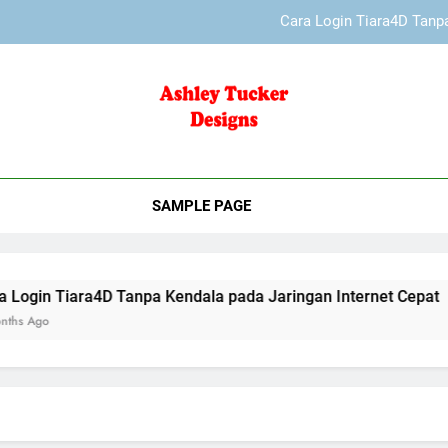
Cara Login Tiara4D Tanpa
Teknologi yang Membantu Gamer Meni
Sistem Penanganan Error pada Lebah4D: Strategi 
ley Tucker Designs
Panduan Menggunakan LAE138 Link Al
ker Designs Menawarkan Karya Desain Kreatif Yang Unik Dan Be
Cara Login Tiara4D Tanpa
SAMPLE PAGE
Teknologi yang Membantu Gamer Meni
Sistem Penanganan Error pada Lebah4D: Strategi 
a4D Tanpa Kendala pada Jaringan Internet Cepat
Teknol
5 Months