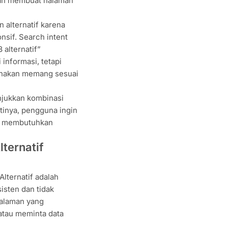
an membuat halaman
 alternatif karena
sif. Search intent
 alternatif”
nformasi, tetapi
gunakan memang sesuai
njukkan kombinasi
rtinya, pengguna ingin
uga membutuhkan
ternatif
lternatif adalah
sten dan tidak
alaman yang
 atau meminta data