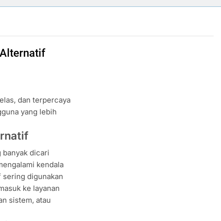
lternatif
elas, dan terpercaya
guna yang lebih
rnatif
g banyak dicari
 mengalami kendala
if sering digunakan
 masuk ke layanan
an sistem, atau