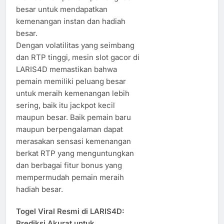
besar untuk mendapatkan
kemenangan instan dan hadiah
besar.
Dengan volatilitas yang seimbang
dan RTP tinggi, mesin slot gacor di
LARIS4D memastikan bahwa
pemain memiliki peluang besar
untuk meraih kemenangan lebih
sering, baik itu jackpot kecil
maupun besar. Baik pemain baru
maupun berpengalaman dapat
merasakan sensasi kemenangan
berkat RTP yang menguntungkan
dan berbagai fitur bonus yang
mempermudah pemain meraih
hadiah besar.
Togel Viral Resmi di LARIS4D:
Prediksi Akurat untuk