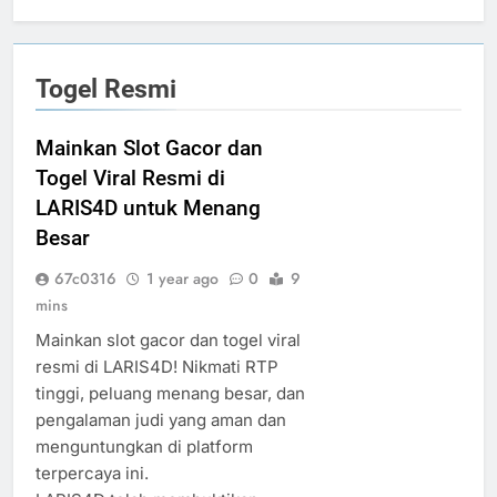
Togel Resmi
Mainkan Slot Gacor dan
Togel Viral Resmi di
LARIS4D untuk Menang
Besar
67c0316
1 year ago
0
9
mins
Mainkan slot gacor dan togel viral
resmi di LARIS4D! Nikmati RTP
tinggi, peluang menang besar, dan
pengalaman judi yang aman dan
menguntungkan di platform
terpercaya ini.