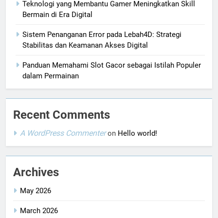
Teknologi yang Membantu Gamer Meningkatkan Skill
Bermain di Era Digital
Sistem Penanganan Error pada Lebah4D: Strategi
Stabilitas dan Keamanan Akses Digital
Panduan Memahami Slot Gacor sebagai Istilah Populer
dalam Permainan
Recent Comments
A WordPress Commenter
on
Hello world!
Archives
May 2026
March 2026