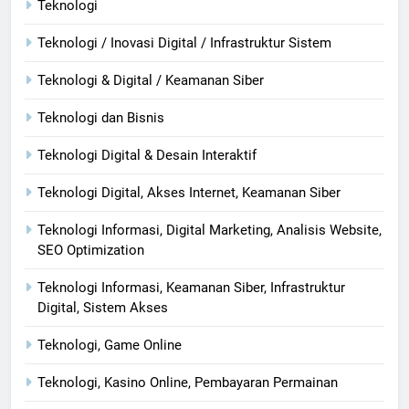
Teknologi
Teknologi / Inovasi Digital / Infrastruktur Sistem
Teknologi & Digital / Keamanan Siber
Teknologi dan Bisnis
Teknologi Digital & Desain Interaktif
Teknologi Digital, Akses Internet, Keamanan Siber
Teknologi Informasi, Digital Marketing, Analisis Website,
SEO Optimization
Teknologi Informasi, Keamanan Siber, Infrastruktur
Digital, Sistem Akses
Teknologi, Game Online
Teknologi, Kasino Online, Pembayaran Permainan