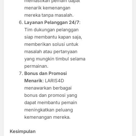
memastikan pemain dapat
menarik kemenangan
mereka tanpa masalah.
Layanan Pelanggan 24/7
:
Tim dukungan pelanggan
siap membantu kapan saja,
memberikan solusi untuk
masalah atau pertanyaan
yang mungkin timbul selama
permainan.
Bonus dan Promosi
Menarik
: LARIS4D
menawarkan berbagai
bonus dan promosi yang
dapat membantu pemain
meningkatkan peluang
kemenangan mereka.
Kesimpulan