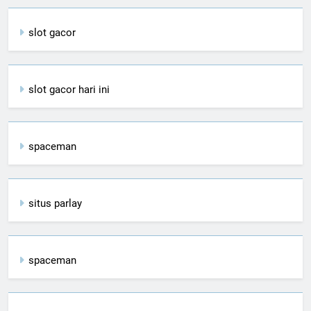
slot gacor
slot gacor hari ini
spaceman
situs parlay
spaceman