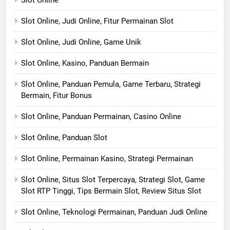
Slot Online, Judi Online, Fitur Permainan Slot
Slot Online, Judi Online, Game Unik
Slot Online, Kasino, Panduan Bermain
Slot Online, Panduan Pemula, Game Terbaru, Strategi
Bermain, Fitur Bonus
Slot Online, Panduan Permainan, Casino Online
Slot Online, Panduan Slot
Slot Online, Permainan Kasino, Strategi Permainan
Slot Online, Situs Slot Terpercaya, Strategi Slot, Game
Slot RTP Tinggi, Tips Bermain Slot, Review Situs Slot
Slot Online, Teknologi Permainan, Panduan Judi Online