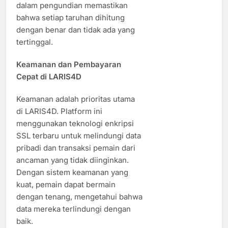
dalam pengundian memastikan
bahwa setiap taruhan dihitung
dengan benar dan tidak ada yang
tertinggal.
Keamanan dan Pembayaran
Cepat di LARIS4D
Keamanan adalah prioritas utama
di LARIS4D. Platform ini
menggunakan teknologi enkripsi
SSL terbaru untuk melindungi data
pribadi dan transaksi pemain dari
ancaman yang tidak diinginkan.
Dengan sistem keamanan yang
kuat, pemain dapat bermain
dengan tenang, mengetahui bahwa
data mereka terlindungi dengan
baik.