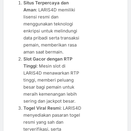
Situs Terpercaya dan
Aman
: LARIS4D memiliki
lisensi resmi dan
menggunakan teknologi
enkripsi untuk melindungi
data pribadi serta transaksi
pemain, memberikan rasa
aman saat bermain.
Slot Gacor dengan RTP
Tinggi
: Mesin slot di
LARIS4D menawarkan RTP
tinggi, memberi peluang
besar bagi pemain untuk
meraih kemenangan lebih
sering dan jackpot besar.
Togel Viral Resmi
: LARIS4D
menyediakan pasaran togel
resmi yang sah dan
terverifikasi, serta