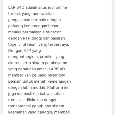
LARIS4D adalah situs judi online
terbaik yang menawarkan
pengalaman bermain dengan
peluang kemenangan besar
melalui permainan slot gacor
dengan RTP tinggi dan pasaran
togel viral resmi yang terpercaya.
Dengan RTP yang
menguntungkan, prediksi yang
akurat, serta sistem pembayaran
yang cepat dan aman, LARIS4D
memberikan peluang besar bagi
pemain untuk meraih kemenangan
dengan lebih mudah. Platform ini
juga memastikan bahwa setiap
transaksi dilakukan dengan
transparansi penuh dan sistem
keamanan yang canggih, memberi