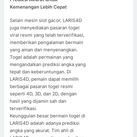
Kemenangan Lebih Cepat
Selain mesin slot gacor, LARIS4D
juga menyediakan pasaran togel
viral resmi yang telah terverifikasi,
memberikan pengalaman bermain
yang aman dan menyenangkan.
Togel adalah permainan yang
mengandalkan prediksi angka yang
tepat dan keberuntungan. Di
LARIS4D, pemain dapat memilih
berbagai pasaran togel resmi
seperti 4D, 3D, dan 2D, dengan
hasil yang dijamin sah dan
terverifikasi.
Keunggulan besar bermain togel di
LARIS4D adalah adanya prediksi
angka yang akurat. Tim ahli di