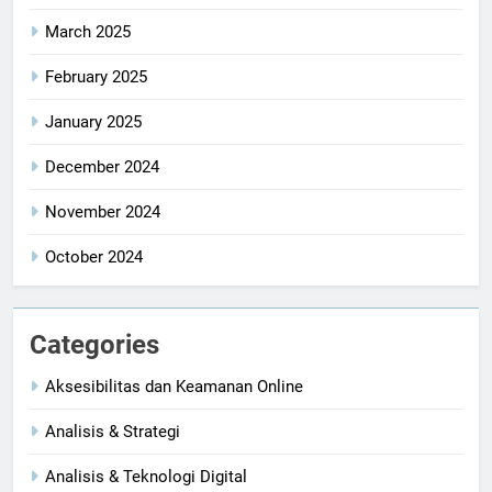
March 2025
February 2025
January 2025
December 2024
November 2024
October 2024
Categories
Aksesibilitas dan Keamanan Online
Analisis & Strategi
Analisis & Teknologi Digital