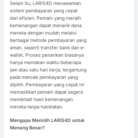
Selain itu, LARIS4D menawarkan
sistem pembayaran yang cepat
dan efisien. Pemain yang meraih
kemenangan dapat menarik dana
mereka dengan mudah melalui
berbagai metode pembayaran yang
aman, seperti transfer bank dan e-
wallet. Proses penarikan biasanya
hanya memakan waktu beberapa
jam atau satu hari kerja, tergantung
pada metode pembayaran yang
dipilih. Pembayaran yang cepat ini
memastikan pemain dapat segera
menikmati hasil kemenangan
mereka tanpa hambatan.
Mengapa Memilih LARIS4D untuk
Menang Besar?