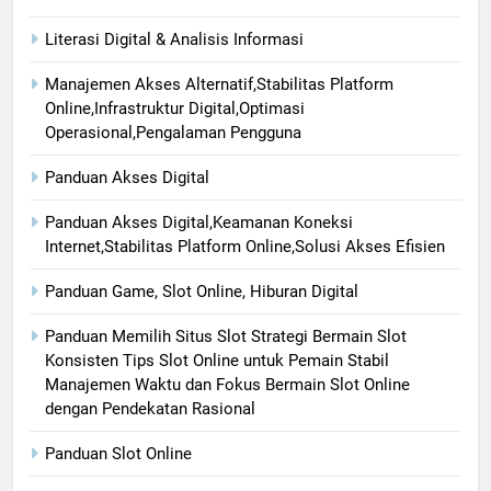
Literasi Digital & Analisis Informasi
Manajemen Akses Alternatif,Stabilitas Platform
Online,Infrastruktur Digital,Optimasi
Operasional,Pengalaman Pengguna
Panduan Akses Digital
Panduan Akses Digital,Keamanan Koneksi
Internet,Stabilitas Platform Online,Solusi Akses Efisien
Panduan Game, Slot Online, Hiburan Digital
Panduan Memilih Situs Slot Strategi Bermain Slot
Konsisten Tips Slot Online untuk Pemain Stabil
Manajemen Waktu dan Fokus Bermain Slot Online
dengan Pendekatan Rasional
Panduan Slot Online