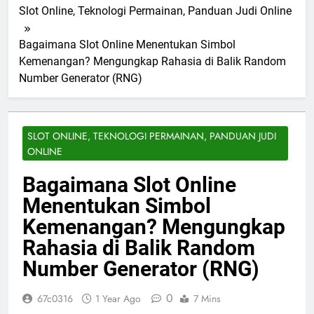
Slot Online, Teknologi Permainan, Panduan Judi Online
Bagaimana Slot Online Menentukan Simbol
Kemenangan? Mengungkap Rahasia di Balik Random
Number Generator (RNG)
SLOT ONLINE, TEKNOLOGI PERMAINAN, PANDUAN JUDI
ONLINE
Bagaimana Slot Online
Menentukan Simbol
Kemenangan? Mengungkap
Rahasia di Balik Random
Number Generator (RNG)
0
67c0316
1 Year Ago
7 Mins