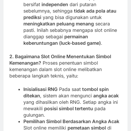
bersifat
independen
dari putaran
sebelumnya, sehingga
tidak ada pola atau
prediksi
yang bisa digunakan untuk
meningkatkan peluang menang
secara
pasti. Inilah sebabnya mengapa slot online
dianggap sebagai
permainan
keberuntungan (luck-based game)
.
2. Bagaimana Slot Online Menentukan Simbol
Kemenangan?
Proses penentuan simbol
kemenangan dalam slot online melibatkan
beberapa langkah teknis, yaitu:
Inisialisasi RNG
Pada saat
tombol spin
ditekan
, sistem akan mengunci
angka acak
yang dihasilkan oleh RNG. Setiap angka ini
mewakili
posisi simbol tertentu
pada
gulungan.
Pemilihan Simbol Berdasarkan Angka Acak
Slot online memiliki
pemetaan simbol
di