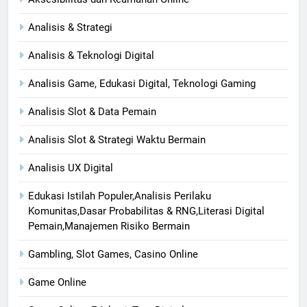
Analisis & Strategi
Analisis & Teknologi Digital
Analisis Game, Edukasi Digital, Teknologi Gaming
Analisis Slot & Data Pemain
Analisis Slot & Strategi Waktu Bermain
Analisis UX Digital
Edukasi Istilah Populer,Analisis Perilaku
Komunitas,Dasar Probabilitas & RNG,Literasi Digital
Pemain,Manajemen Risiko Bermain
Gambling, Slot Games, Casino Online
Game Online