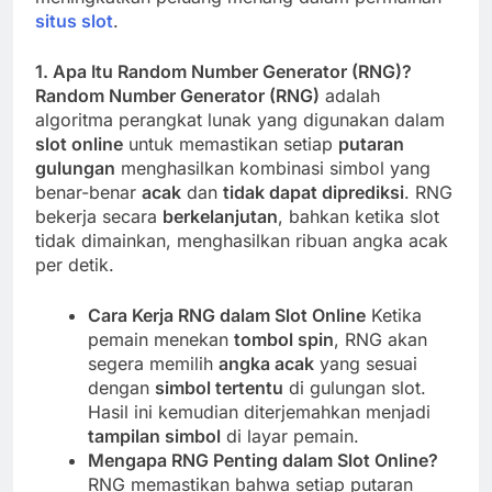
situs slot
.
1. Apa Itu Random Number Generator (RNG)?
Random Number Generator (RNG)
adalah
algoritma perangkat lunak yang digunakan dalam
slot online
untuk memastikan setiap
putaran
gulungan
menghasilkan kombinasi simbol yang
benar-benar
acak
dan
tidak dapat diprediksi
. RNG
bekerja secara
berkelanjutan
, bahkan ketika slot
tidak dimainkan, menghasilkan ribuan angka acak
per detik.
Cara Kerja RNG dalam Slot Online
Ketika
pemain menekan
tombol spin
, RNG akan
segera memilih
angka acak
yang sesuai
dengan
simbol tertentu
di gulungan slot.
Hasil ini kemudian diterjemahkan menjadi
tampilan simbol
di layar pemain.
Mengapa RNG Penting dalam Slot Online?
RNG memastikan bahwa setiap putaran