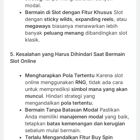
modal.
Bermain di Slot dengan Fitur Khusus
Slot
dengan
sticky wilds
,
expanding reels
, atau
megaways
biasanya menawarkan lebih
banyak
peluang menang
dibandingkan slot
klasik.
5. Kesalahan yang Harus Dihindari Saat Bermain
Slot Online
Mengharapkan Pola Tertentu
Karena slot
online menggunakan
RNG
, tidak ada cara
untuk memprediksi
simbol mana yang akan
muncul
. Hindari strategi yang
mengandalkan
pola tertentu
.
Bermain Tanpa Batasan Modal
Pastikan
Anda memiliki
manajemen modal
yang baik,
tetapkan
batas kemenangan dan kerugian
sebelum mulai bermain.
Terlalu Mengandalkan Fitur Buy Spin