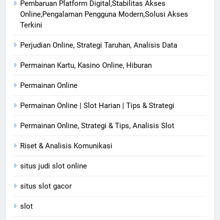
Pembaruan Platform Digital,Stabilitas Akses
Online,Pengalaman Pengguna Modern,Solusi Akses
Terkini
Perjudian Online, Strategi Taruhan, Analisis Data
Permainan Kartu, Kasino Online, Hiburan
Permainan Online
Permainan Online | Slot Harian | Tips & Strategi
Permainan Online, Strategi & Tips, Analisis Slot
Riset & Analisis Komunikasi
situs judi slot online
situs slot gacor
slot