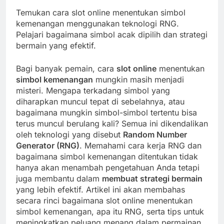
Temukan cara slot online menentukan simbol
kemenangan menggunakan teknologi RNG.
Pelajari bagaimana simbol acak dipilih dan strategi
bermain yang efektif.
Bagi banyak pemain, cara
slot online
menentukan
simbol kemenangan
mungkin masih menjadi
misteri. Mengapa terkadang simbol yang
diharapkan muncul tepat di sebelahnya, atau
bagaimana mungkin simbol-simbol tertentu bisa
terus muncul berulang kali? Semua ini dikendalikan
oleh teknologi yang disebut
Random Number
Generator (RNG)
. Memahami cara kerja RNG dan
bagaimana simbol kemenangan ditentukan tidak
hanya akan menambah pengetahuan Anda tetapi
juga membantu dalam
membuat strategi bermain
yang lebih efektif. Artikel ini akan membahas
secara rinci bagaimana slot online menentukan
simbol kemenangan, apa itu RNG, serta tips untuk
meningkatkan peluang menang dalam permainan