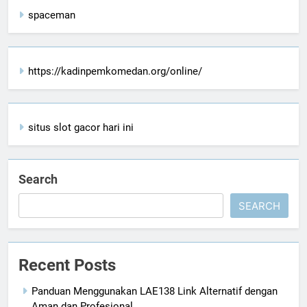
spaceman
https://kadinpemkomedan.org/online/
situs slot gacor hari ini
Search
SEARCH
Recent Posts
Panduan Menggunakan LAE138 Link Alternatif dengan
Aman dan Profesional