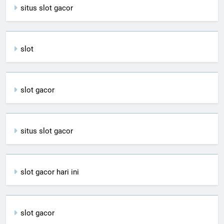
situs slot gacor
slot
slot gacor
situs slot gacor
slot gacor hari ini
slot gacor