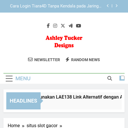
Skip
Teknologi yang Membantu Gamer Meningkatkan
to
Skill Bermain di Era Digital
content
Sistem Penanganan Error pada Lebah4D: Strategi
Stabilitas dan Keamanan Akses Digital
Panduan Menggunakan LAE138 Link Alternatif
dengan Aman dan Profesional
Cara Login Tiara4D Tanpa Kendala pada Jaringan
Internet Cepat
Ashley Tucker
Ashley Tucker Designs Menawarkan
Teknologi yang Membantu Gamer Meningkatkan
NEWSLETTER
RANDOM NEWS
Skill Bermain di Era Digital
Designs
Karya Desain Kreatif Yang Unik Dan
Sistem Penanganan Error pada Lebah4D: Strategi
Berkualitas Tinggi Untuk Berbagai
Stabilitas dan Keamanan Akses Digital
MENU
Keperluan.
Panduan Menggunakan LAE138 Link Alternatif dengan Aman d
HEADLINES
3 Months Ago
Home
situs slot gacor