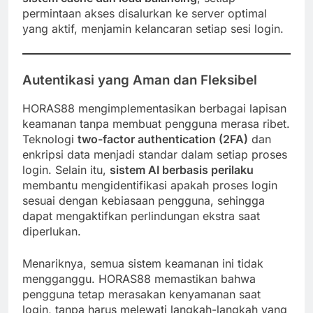
permintaan akses disalurkan ke server optimal
yang aktif, menjamin kelancaran setiap sesi login.
Autentikasi yang Aman dan Fleksibel
HORAS88 mengimplementasikan berbagai lapisan
keamanan tanpa membuat pengguna merasa ribet.
Teknologi
two-factor authentication (2FA)
dan
enkripsi data menjadi standar dalam setiap proses
login. Selain itu,
sistem AI berbasis perilaku
membantu mengidentifikasi apakah proses login
sesuai dengan kebiasaan pengguna, sehingga
dapat mengaktifkan perlindungan ekstra saat
diperlukan.
Menariknya, semua sistem keamanan ini tidak
mengganggu. HORAS88 memastikan bahwa
pengguna tetap merasakan kenyamanan saat
login, tanpa harus melewati langkah-langkah yang