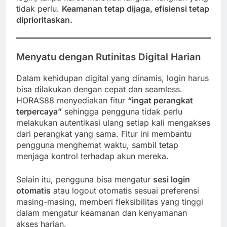
tidak perlu.
Keamanan tetap dijaga, efisiensi tetap
diprioritaskan.
Menyatu dengan Rutinitas Digital Harian
Dalam kehidupan digital yang dinamis, login harus
bisa dilakukan dengan cepat dan seamless.
HORAS88 menyediakan fitur
“ingat perangkat
terpercaya”
sehingga pengguna tidak perlu
melakukan autentikasi ulang setiap kali mengakses
dari perangkat yang sama. Fitur ini membantu
pengguna menghemat waktu, sambil tetap
menjaga kontrol terhadap akun mereka.
Selain itu, pengguna bisa mengatur
sesi login
otomatis
atau logout otomatis sesuai preferensi
masing-masing, memberi fleksibilitas yang tinggi
dalam mengatur keamanan dan kenyamanan
akses harian.