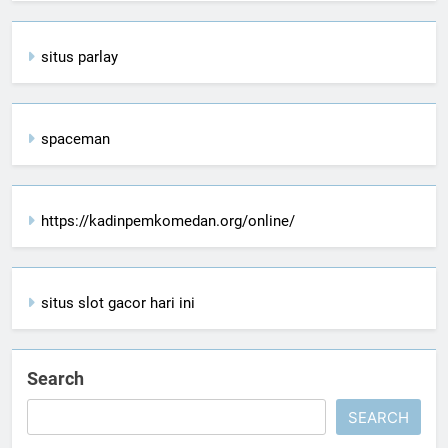
situs parlay
spaceman
https://kadinpemkomedan.org/online/
situs slot gacor hari ini
Search
SEARCH