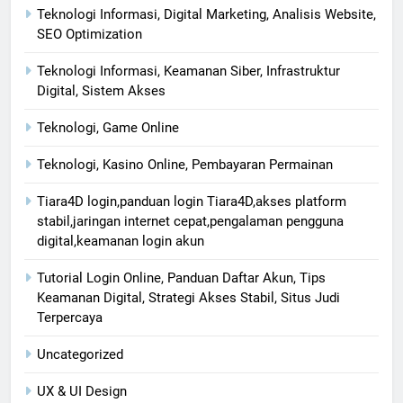
Teknologi Informasi, Digital Marketing, Analisis Website,
SEO Optimization
Teknologi Informasi, Keamanan Siber, Infrastruktur
Digital, Sistem Akses
Teknologi, Game Online
Teknologi, Kasino Online, Pembayaran Permainan
Tiara4D login,panduan login Tiara4D,akses platform
stabil,jaringan internet cepat,pengalaman pengguna
digital,keamanan login akun
Tutorial Login Online, Panduan Daftar Akun, Tips
Keamanan Digital, Strategi Akses Stabil, Situs Judi
Terpercaya
Uncategorized
UX & UI Design