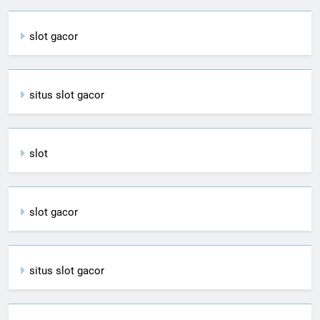
slot gacor
situs slot gacor
slot
slot gacor
situs slot gacor