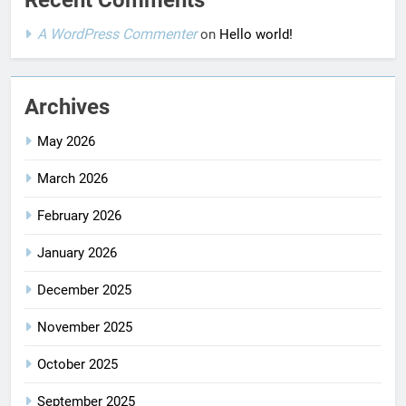
Recent Comments
A WordPress Commenter
on
Hello world!
Archives
May 2026
March 2026
February 2026
January 2026
December 2025
November 2025
October 2025
September 2025