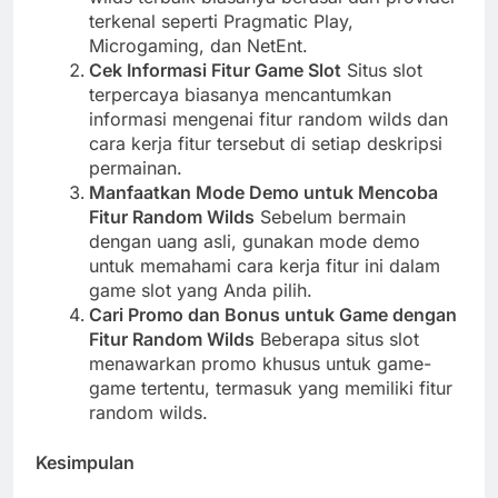
terkenal seperti Pragmatic Play,
Microgaming, dan NetEnt.
Cek Informasi Fitur Game Slot
Situs slot
terpercaya biasanya mencantumkan
informasi mengenai fitur random wilds dan
cara kerja fitur tersebut di setiap deskripsi
permainan.
Manfaatkan Mode Demo untuk Mencoba
Fitur Random Wilds
Sebelum bermain
dengan uang asli, gunakan mode demo
untuk memahami cara kerja fitur ini dalam
game slot yang Anda pilih.
Cari Promo dan Bonus untuk Game dengan
Fitur Random Wilds
Beberapa situs slot
menawarkan promo khusus untuk game-
game tertentu, termasuk yang memiliki fitur
random wilds.
Kesimpulan