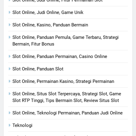
Slot Online, Judi Online, Game Unik
Slot Online, Kasino, Panduan Bermain
Slot Online, Panduan Pemula, Game Terbaru, Strategi
Bermain, Fitur Bonus
Slot Online, Panduan Permainan, Casino Online
Slot Online, Panduan Slot
Slot Online, Permainan Kasino, Strategi Permainan
Slot Online, Situs Slot Terpercaya, Strategi Slot, Game
Slot RTP Tinggi, Tips Bermain Slot, Review Situs Slot
Slot Online, Teknologi Permainan, Panduan Judi Online
Teknologi