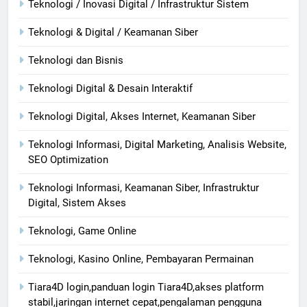
Teknologi / Inovasi Digital / Infrastruktur Sistem
Teknologi & Digital / Keamanan Siber
Teknologi dan Bisnis
Teknologi Digital & Desain Interaktif
Teknologi Digital, Akses Internet, Keamanan Siber
Teknologi Informasi, Digital Marketing, Analisis Website,
SEO Optimization
Teknologi Informasi, Keamanan Siber, Infrastruktur
Digital, Sistem Akses
Teknologi, Game Online
Teknologi, Kasino Online, Pembayaran Permainan
Tiara4D login,panduan login Tiara4D,akses platform
stabil,jaringan internet cepat,pengalaman pengguna