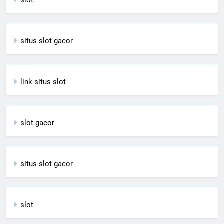
situs slot gacor
link situs slot
slot gacor
situs slot gacor
slot