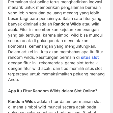
Permainan slot online terus menghadirkan inovasi
menarik untuk memberikan pengalaman bermain
yang lebih seru dan peluang menang yang lebih
besar bagi para pemainnya. Salah satu fitur yang
banyak diminati adalah
Random Wilds
atau
wild
acak
. Fitur ini memberikan kejutan kemenangan
yang tak terduga, karena simbol wild bisa muncul
secara acak di gulungan dan menciptakan
kombinasi kemenangan yang menguntungkan.
Dalam artikel ini, kita akan membahas apa itu fitur
random wilds, keuntungan bermain di
situs slot
dengan fitur ini, rekomendasi game slot terbaik
dengan fitur wild acak, dan tips memilih situs slot
terpercaya untuk memaksimalkan peluang menang
Anda.
Apa Itu Fitur Random Wilds dalam Slot Online?
Random Wilds
adalah fitur dalam permainan slot
di mana simbol
wild
muncul secara acak pada
gulungan selama putaran berlangsung. Simbol