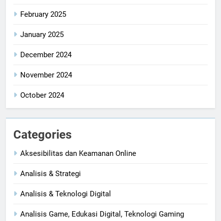
February 2025
January 2025
December 2024
November 2024
October 2024
Categories
Aksesibilitas dan Keamanan Online
Analisis & Strategi
Analisis & Teknologi Digital
Analisis Game, Edukasi Digital, Teknologi Gaming