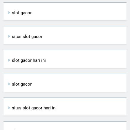
slot gacor
situs slot gacor
slot gacor hari ini
slot gacor
situs slot gacor hari ini