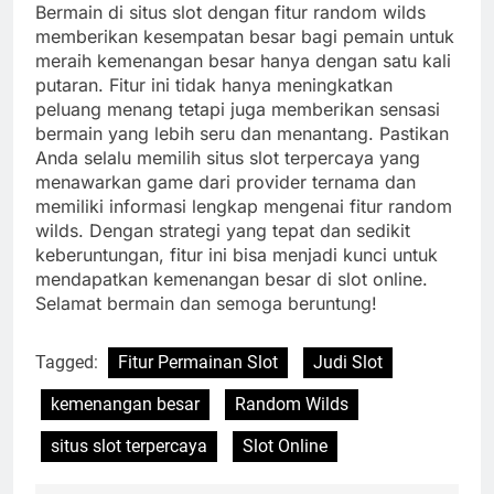
Bermain di situs slot dengan fitur random wilds
memberikan kesempatan besar bagi pemain untuk
meraih kemenangan besar hanya dengan satu kali
putaran. Fitur ini tidak hanya meningkatkan
peluang menang tetapi juga memberikan sensasi
bermain yang lebih seru dan menantang. Pastikan
Anda selalu memilih situs slot terpercaya yang
menawarkan game dari provider ternama dan
memiliki informasi lengkap mengenai fitur random
wilds. Dengan strategi yang tepat dan sedikit
keberuntungan, fitur ini bisa menjadi kunci untuk
mendapatkan kemenangan besar di slot online.
Selamat bermain dan semoga beruntung!
Tagged:
Fitur Permainan Slot
Judi Slot
kemenangan besar
Random Wilds
situs slot terpercaya
Slot Online