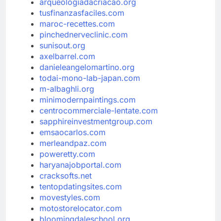
arqueologiadacriacao.org
tusfinanzasfaciles.com
maroc-recettes.com
pinchednerveclinic.com
sunisout.org
axelbarrel.com
danieleangelomartino.org
todai-mono-lab-japan.com
m-albaghli.org
minimodernpaintings.com
centrocommerciale-lentate.com
sapphireinvestmentgroup.com
emsaocarlos.com
merleandpaz.com
poweretty.com
haryanajobportal.com
cracksofts.net
tentopdatingsites.com
movestyles.com
motostorelocator.com
bloomingdaleschool.org