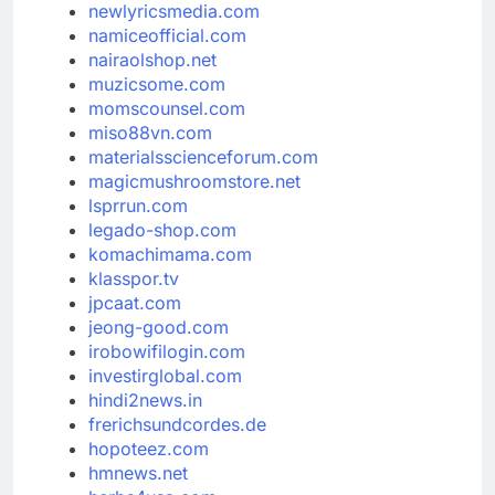
newlyricsmedia.com
namiceofficial.com
nairaolshop.net
muzicsome.com
momscounsel.com
miso88vn.com
materialsscienceforum.com
magicmushroomstore.net
lsprrun.com
legado-shop.com
komachimama.com
klasspor.tv
jpcaat.com
jeong-good.com
irobowifilogin.com
investirglobal.com
hindi2news.in
frerichsundcordes.de
hopoteez.com
hmnews.net