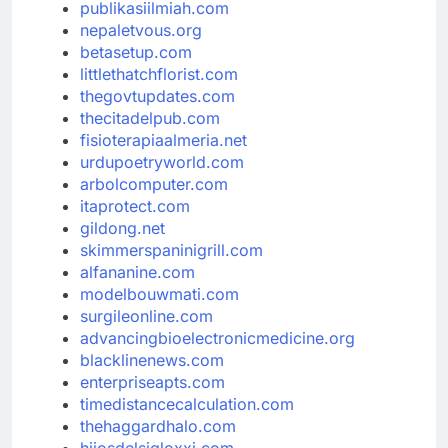
publikasiilmiah.com
nepaletvous.org
betasetup.com
littlethatchflorist.com
thegovtupdates.com
thecitadelpub.com
fisioterapiaalmeria.net
urdupoetryworld.com
arbolcomputer.com
itaprotect.com
gildong.net
skimmerspaninigrill.com
alfananine.com
modelbouwmati.com
surgileonline.com
advancingbioelectronicmedicine.org
blacklinenews.com
enterpriseapts.com
timedistancecalculation.com
thehaggardhalo.com
hijosdelsigloxxi.com