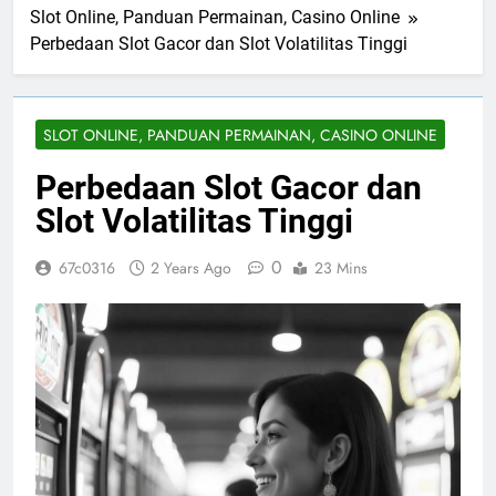
Slot Online, Panduan Permainan, Casino Online
Perbedaan Slot Gacor dan Slot Volatilitas Tinggi
SLOT ONLINE, PANDUAN PERMAINAN, CASINO ONLINE
Perbedaan Slot Gacor dan
Slot Volatilitas Tinggi
0
67c0316
2 Years Ago
23 Mins