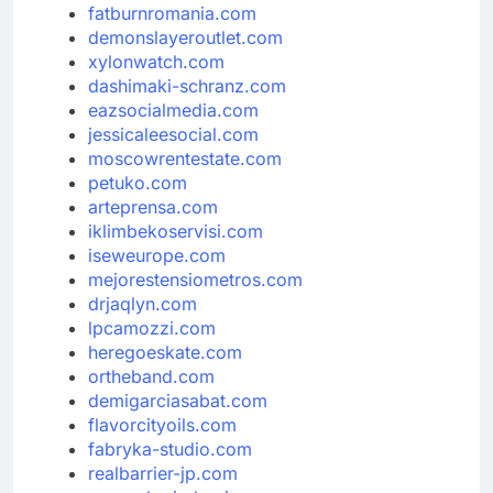
fatburnromania.com
demonslayeroutlet.com
xylonwatch.com
dashimaki-schranz.com
eazsocialmedia.com
jessicaleesocial.com
moscowrentestate.com
petuko.com
arteprensa.com
iklimbekoservisi.com
iseweurope.com
mejorestensiometros.com
drjaqlyn.com
lpcamozzi.com
heregoeskate.com
ortheband.com
demigarciasabat.com
flavorcityoils.com
fabryka-studio.com
realbarrier-jp.com