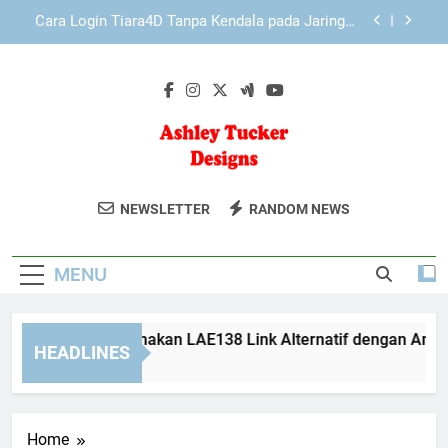
Skip
Teknologi yang Membantu Gamer Meningkatkan
to
Skill Bermain di Era Digital
content
Sistem Penanganan Error pada Lebah4D: Strategi
Stabilitas dan Keamanan Akses Digital
Panduan Menggunakan LAE138 Link Alternatif
dengan Aman dan Profesional
Cara Login Tiara4D Tanpa Kendala pada Jaringan
Internet Cepat
Ashley Tucker
Ashley Tucker Designs Menawarkan
Teknologi yang Membantu Gamer Meningkatkan
NEWSLETTER
RANDOM NEWS
Skill Bermain di Era Digital
Designs
Karya Desain Kreatif Yang Unik Dan
Sistem Penanganan Error pada Lebah4D: Strategi
Berkualitas Tinggi Untuk Berbagai
Stabilitas dan Keamanan Akses Digital
MENU
Keperluan.
nduan Menggunakan LAE138 Link Alternatif dengan Aman dan
HEADLINES
onths Ago
Home