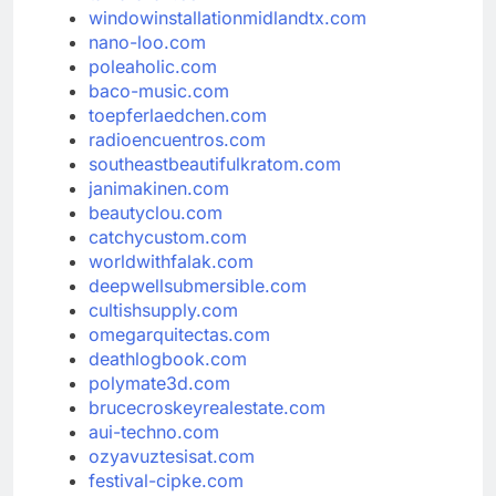
windowinstallationmidlandtx.com
nano-loo.com
poleaholic.com
baco-music.com
toepferlaedchen.com
radioencuentros.com
southeastbeautifulkratom.com
janimakinen.com
beautyclou.com
catchycustom.com
worldwithfalak.com
deepwellsubmersible.com
cultishsupply.com
omegarquitectas.com
deathlogbook.com
polymate3d.com
brucecroskeyrealestate.com
aui-techno.com
ozyavuztesisat.com
festival-cipke.com