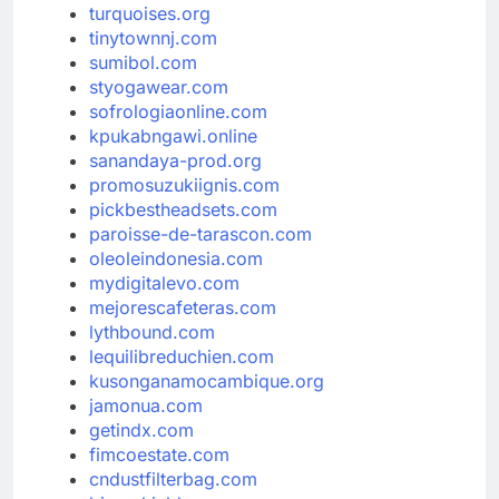
turquoises.org
tinytownnj.com
sumibol.com
styogawear.com
sofrologiaonline.com
kpukabngawi.online
sanandaya-prod.org
promosuzukiignis.com
pickbestheadsets.com
paroisse-de-tarascon.com
oleoleindonesia.com
mydigitalevo.com
mejorescafeteras.com
lythbound.com
lequilibreduchien.com
kusonganamocambique.org
jamonua.com
getindx.com
fimcoestate.com
cndustfilterbag.com