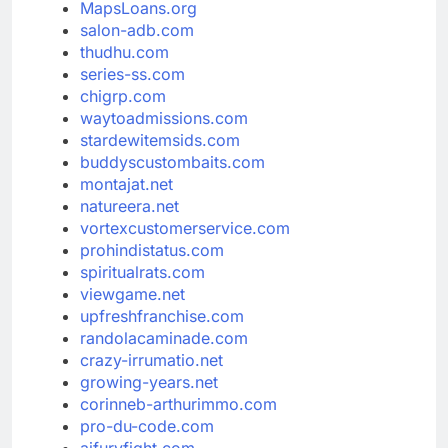
MapsLoans.org
salon-adb.com
thudhu.com
series-ss.com
chigrp.com
waytoadmissions.com
stardewitemsids.com
buddyscustombaits.com
montajat.net
natureera.net
vortexcustomerservice.com
prohindistatus.com
spiritualrats.com
viewgame.net
upfreshfranchise.com
randolacaminade.com
crazy-irrumatio.net
growing-years.net
corinneb-arthurimmo.com
pro-du-code.com
ajfuryfight.com