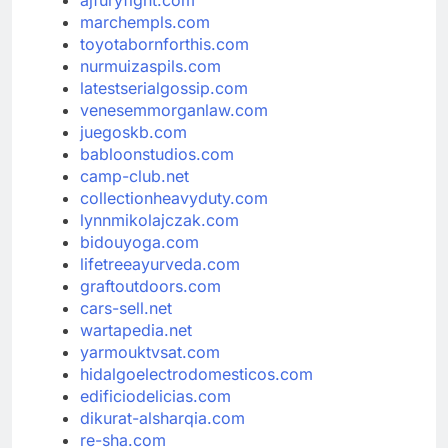
marchempls.com
toyotabornforthis.com
nurmuizaspils.com
latestserialgossip.com
venesemmorganlaw.com
juegoskb.com
babloonstudios.com
camp-club.net
collectionheavyduty.com
lynnmikolajczak.com
bidouyoga.com
lifetreeayurveda.com
graftoutdoors.com
cars-sell.net
wartapedia.net
yarmouktvsat.com
hidalgoelectrodomesticos.com
edificiodelicias.com
dikurat-alsharqia.com
re-sha.com