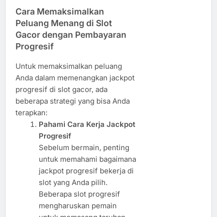
Cara Memaksimalkan
Peluang Menang di Slot
Gacor dengan Pembayaran
Progresif
Untuk memaksimalkan peluang
Anda dalam memenangkan jackpot
progresif di slot gacor, ada
beberapa strategi yang bisa Anda
terapkan:
Pahami Cara Kerja Jackpot
Progresif
Sebelum bermain, penting
untuk memahami bagaimana
jackpot progresif bekerja di
slot yang Anda pilih.
Beberapa slot progresif
mengharuskan pemain