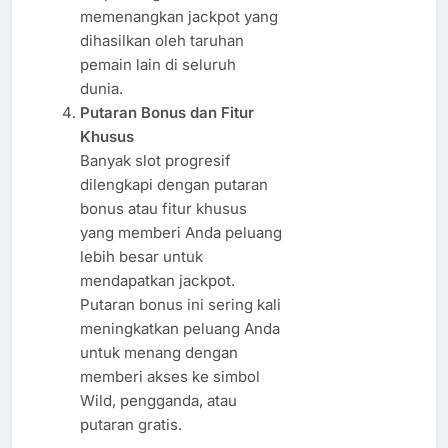
memenangkan jackpot yang
dihasilkan oleh taruhan
pemain lain di seluruh
dunia.
Putaran Bonus dan Fitur
Khusus
Banyak slot progresif
dilengkapi dengan putaran
bonus atau fitur khusus
yang memberi Anda peluang
lebih besar untuk
mendapatkan jackpot.
Putaran bonus ini sering kali
meningkatkan peluang Anda
untuk menang dengan
memberi akses ke simbol
Wild, pengganda, atau
putaran gratis.