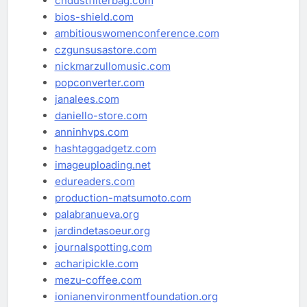
cndustfilterbag.com
bios-shield.com
ambitiouswomenconference.com
czgunsusastore.com
nickmarzullomusic.com
popconverter.com
janalees.com
daniello-store.com
anninhvps.com
hashtaggadgetz.com
imageuploading.net
edureaders.com
production-matsumoto.com
palabranueva.org
jardindetasoeur.org
journalspotting.com
acharipickle.com
mezu-coffee.com
ionianenvironmentfoundation.org