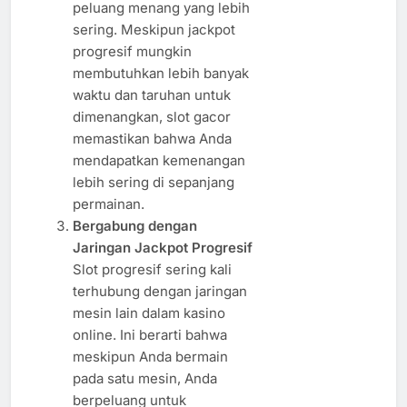
peluang menang yang lebih
sering. Meskipun jackpot
progresif mungkin
membutuhkan lebih banyak
waktu dan taruhan untuk
dimenangkan, slot gacor
memastikan bahwa Anda
mendapatkan kemenangan
lebih sering di sepanjang
permainan.
Bergabung dengan
Jaringan Jackpot Progresif
Slot progresif sering kali
terhubung dengan jaringan
mesin lain dalam kasino
online. Ini berarti bahwa
meskipun Anda bermain
pada satu mesin, Anda
berpeluang untuk