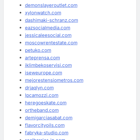
demonslayeroutlet.com
xylonwatch.com
dashimaki-schranz.com
eazsocialmedia.com
jessicaleesocial.com
moscowrentestate.com
petuko.com
arteprensa.com
iklimbekoservisi.com
iseweurope.com
mejorestensiometros.com
drjaqlyn.com
lpcamozzi.com
heregoeskate.com
ortheband.com
demigarciasabat.com
flavorcityoils.com
fabryka-studio.com