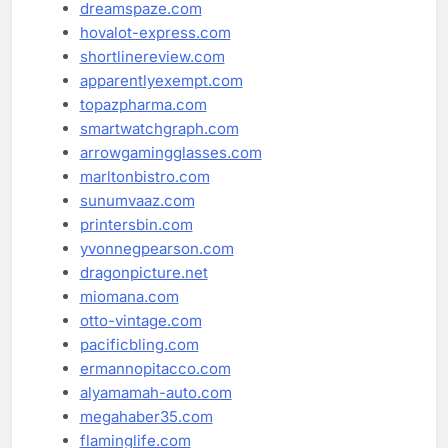
dreamspaze.com
hovalot-express.com
shortlinereview.com
apparentlyexempt.com
topazpharma.com
smartwatchgraph.com
arrowgamingglasses.com
marltonbistro.com
sunumvaaz.com
printersbin.com
yvonnegpearson.com
dragonpicture.net
miomana.com
otto-vintage.com
pacificbling.com
ermannopitacco.com
alyamamah-auto.com
megahaber35.com
flaminglife.com