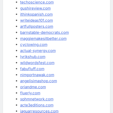
techoscience.com
gushireview.com
ithinkspanish.com
writeideas101.com
artfullposters.com
barnstable-democrats.com
maggiemakesitbetter.com
cyclowing.com
actual-synergy.com
lyrikshub.com
wildwordsfest.com
fabufluff.com
nimportnawak.com
angelisimashop.com
oriandme.com
fluerly.com
sphmnetwork.com
acte3editions.com
jaguarresources.com