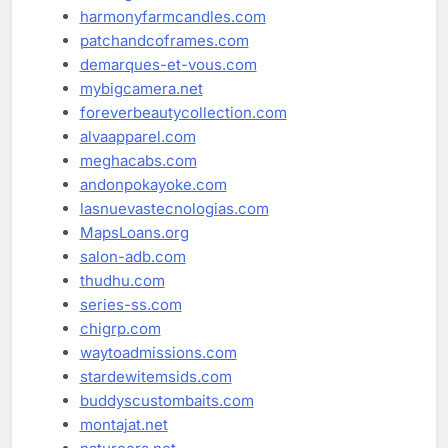
harmonyfarmcandles.com
patchandcoframes.com
demarques-et-vous.com
mybigcamera.net
foreverbeautycollection.com
alvaapparel.com
meghacabs.com
andonpokayoke.com
lasnuevastecnologias.com
MapsLoans.org
salon-adb.com
thudhu.com
series-ss.com
chigrp.com
waytoadmissions.com
stardewitemsids.com
buddyscustombaits.com
montajat.net