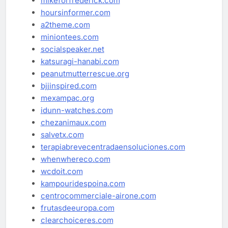
mikeforfrederick.com
hoursinformer.com
a2theme.com
miniontees.com
socialspeaker.net
katsuragi-hanabi.com
peanutmutterrescue.org
bjjinspired.com
mexampac.org
idunn-watches.com
chezanimaux.com
salvetx.com
terapiabrevecentradaensoluciones.com
whenwhereco.com
wcdoit.com
kampouridespoina.com
centrocommerciale-airone.com
frutasdeeuropa.com
clearchoiceres.com