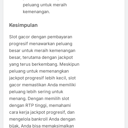
peluang untuk meraih
kemenangan.
Kesimpulan
Slot gacor dengan pembayaran
progresif menawarkan peluang
besar untuk meraih kemenangan
besar, terutama dengan jackpot
yang terus berkembang. Meskipun
peluang untuk memenangkan
jackpot progresif lebih kecil, slot
gacor memastikan Anda memiliki
peluang lebih sering untuk
menang. Dengan memilih slot
dengan RTP tinggi, memahami
cara kerja jackpot progresif, dan
mengelola bankroll Anda dengan
bijak, Anda bisa memaksimalkan