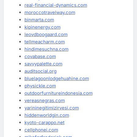
real-financial-dynamics.com
moroccotravelway.com
binmarta.com
kipinenergy.com
leovdboogaard.com
tellmeacharm.com
hindimesuchna.com
covabase.com
savvypalette.com
auditsocial.org
bluelagoonlodgehuahine.com
physickle.com
outdoorfurnitureindonesia.com
vereasnegras.com
yarininegitimizirvesi.com
hiddenworldgin.com
kyoto-carappo.net
cellphonei.com