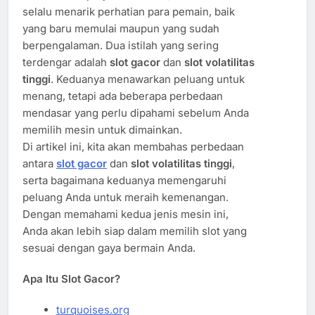
selalu menarik perhatian para pemain, baik
yang baru memulai maupun yang sudah
berpengalaman. Dua istilah yang sering
terdengar adalah
slot gacor
dan
slot volatilitas
tinggi
. Keduanya menawarkan peluang untuk
menang, tetapi ada beberapa perbedaan
mendasar yang perlu dipahami sebelum Anda
memilih mesin untuk dimainkan.
Di artikel ini, kita akan membahas perbedaan
antara
slot gacor
dan
slot volatilitas tinggi
,
serta bagaimana keduanya memengaruhi
peluang Anda untuk meraih kemenangan.
Dengan memahami kedua jenis mesin ini,
Anda akan lebih siap dalam memilih slot yang
sesuai dengan gaya bermain Anda.
Apa Itu Slot Gacor?
turquoises.org