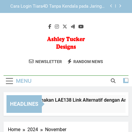
Skip
Teknologi yang Membantu Gamer Meningkatkan
to
Skill Bermain di Era Digital
content
Sistem Penanganan Error pada Lebah4D: Strategi
Stabilitas dan Keamanan Akses Digital
Panduan Menggunakan LAE138 Link Alternatif
dengan Aman dan Profesional
Cara Login Tiara4D Tanpa Kendala pada Jaringan
Internet Cepat
Ashley Tucker
Ashley Tucker Designs Menawarkan
Teknologi yang Membantu Gamer Meningkatkan
NEWSLETTER
RANDOM NEWS
Skill Bermain di Era Digital
Designs
Karya Desain Kreatif Yang Unik Dan
Sistem Penanganan Error pada Lebah4D: Strategi
Berkualitas Tinggi Untuk Berbagai
Stabilitas dan Keamanan Akses Digital
MENU
Keperluan.
nduan Menggunakan LAE138 Link Alternatif dengan Aman dan
HEADLINES
Months Ago
Home
2024
November