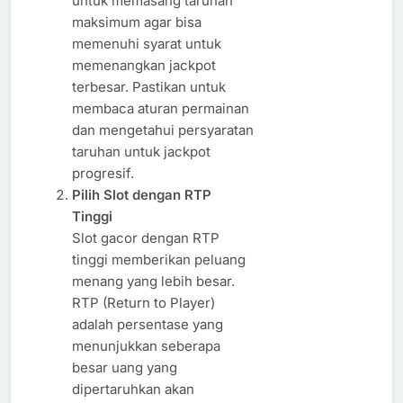
untuk memasang taruhan
maksimum agar bisa
memenuhi syarat untuk
memenangkan jackpot
terbesar. Pastikan untuk
membaca aturan permainan
dan mengetahui persyaratan
taruhan untuk jackpot
progresif.
Pilih Slot dengan RTP
Tinggi
Slot gacor dengan RTP
tinggi memberikan peluang
menang yang lebih besar.
RTP (Return to Player)
adalah persentase yang
menunjukkan seberapa
besar uang yang
dipertaruhkan akan