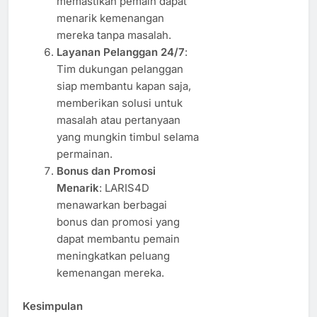
memastikan pemain dapat
menarik kemenangan
mereka tanpa masalah.
Layanan Pelanggan 24/7
:
Tim dukungan pelanggan
siap membantu kapan saja,
memberikan solusi untuk
masalah atau pertanyaan
yang mungkin timbul selama
permainan.
Bonus dan Promosi
Menarik
: LARIS4D
menawarkan berbagai
bonus dan promosi yang
dapat membantu pemain
meningkatkan peluang
kemenangan mereka.
Kesimpulan