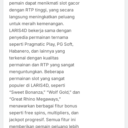
pemain dapat menikmati slot gacor
dengan RTP tinggi, yang secara
langsung meningkatkan peluang
untuk meraih kemenangan.
LARIS4D bekerja sama dengan
penyedia permainan ternama
seperti Pragmatic Play, PG Soft,
Habanero, dan lainnya yang
terkenal dengan kualitas
permainan dan RTP yang sangat
menguntungkan. Beberapa
permainan slot yang sangat
populer di LARIS4D, seperti
“Sweet Bonanza,” “Wolf Gold,” dan
“Great Rhino Megaways,”
menawarkan berbagai fitur bonus
seperti free spins, multipliers, dan
jackpot progresif. Semua fitur ini
memberikan pemain peluang lebih