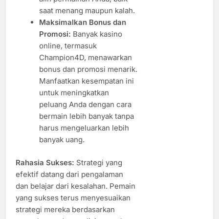
saat menang maupun kalah.
Maksimalkan Bonus dan
Promosi:
Banyak kasino
online, termasuk
Champion4D, menawarkan
bonus dan promosi menarik.
Manfaatkan kesempatan ini
untuk meningkatkan
peluang Anda dengan cara
bermain lebih banyak tanpa
harus mengeluarkan lebih
banyak uang.
Rahasia Sukses:
Strategi yang
efektif datang dari pengalaman
dan belajar dari kesalahan. Pemain
yang sukses terus menyesuaikan
strategi mereka berdasarkan