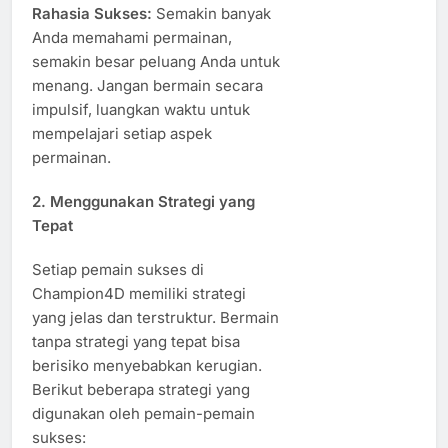
Rahasia Sukses:
Semakin banyak
Anda memahami permainan,
semakin besar peluang Anda untuk
menang. Jangan bermain secara
impulsif, luangkan waktu untuk
mempelajari setiap aspek
permainan.
2. Menggunakan Strategi yang
Tepat
Setiap pemain sukses di
Champion4D memiliki strategi
yang jelas dan terstruktur. Bermain
tanpa strategi yang tepat bisa
berisiko menyebabkan kerugian.
Berikut beberapa strategi yang
digunakan oleh pemain-pemain
sukses: