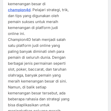
kemenangan besar di
champion4d
. Pelajari strategi, trik,
dan tips yang digunakan oleh
pemain sukses untuk meraih
kemenangan di platform judi
online ini.
Champion4D telah menjadi salah
satu platform judi online yang
paling banyak diminati oleh para
pemain di seluruh dunia. Dengan
berbagai jenis permainan seperti
slot, poker, baccarat, dan taruhan
olahraga, banyak pemain yang
meraih kemenangan besar di sini.
Namun, di balik setiap
kemenangan besar tersebut, ada
beberapa rahasia dan strategi yang
bisa diaplikasikan untuk
meningkatkan peluang meraih