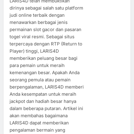
LARIS4D telah membuktikan
dirinya sebagai salah satu platform
judi online terbaik dengan
menawarkan berbagai jenis
permainan slot gacor dan pasaran
togel viral resmi. Sebagai situs
terpercaya dengan RTP (Return to
Player) tinggi, LARIS4D
memberikan peluang besar bagi
para pemain untuk meraih
kemenangan besar. Apakah Anda
seorang pemula atau pemain
berpengalaman, LARIS4D memberi
Anda kesempatan untuk meraih
jackpot dan hadiah besar hanya
dalam beberapa putaran. Artikel ini
akan membahas bagaimana
LARIS4D dapat memberikan
pengalaman bermain yang