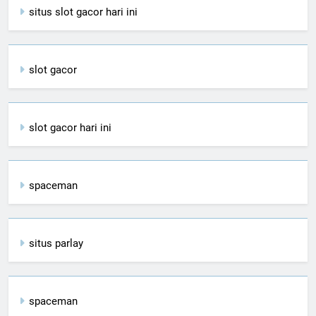
situs slot gacor hari ini
slot gacor
slot gacor hari ini
spaceman
situs parlay
spaceman