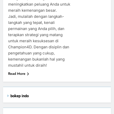
meningkatkan peluang Anda untuk
meraih kemenangan besar.
Jadi, mulailah dengan langkah-
langkah yang tepat, kenali
permainan yang Anda pilih, dan
terapkan strategi yang matang
untuk meraih kesuksesan di
Champion4D. Dengan disiplin dan
pengetahuan yang cukup,
kemenangan bukanlah hal yang
mustahil untuk diraih!
Read More
bokep indo