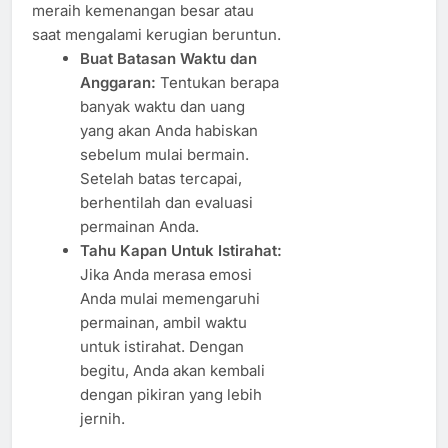
meraih kemenangan besar atau
saat mengalami kerugian beruntun.
Buat Batasan Waktu dan
Anggaran:
Tentukan berapa
banyak waktu dan uang
yang akan Anda habiskan
sebelum mulai bermain.
Setelah batas tercapai,
berhentilah dan evaluasi
permainan Anda.
Tahu Kapan Untuk Istirahat:
Jika Anda merasa emosi
Anda mulai memengaruhi
permainan, ambil waktu
untuk istirahat. Dengan
begitu, Anda akan kembali
dengan pikiran yang lebih
jernih.