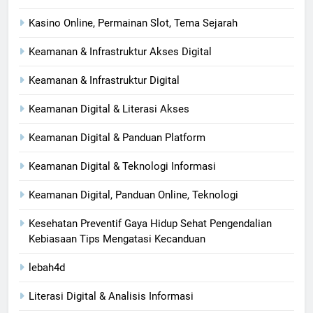
Kasino Online, Permainan Slot, Tema Sejarah
Keamanan & Infrastruktur Akses Digital
Keamanan & Infrastruktur Digital
Keamanan Digital & Literasi Akses
Keamanan Digital & Panduan Platform
Keamanan Digital & Teknologi Informasi
Keamanan Digital, Panduan Online, Teknologi
Kesehatan Preventif Gaya Hidup Sehat Pengendalian
Kebiasaan Tips Mengatasi Kecanduan
lebah4d
Literasi Digital & Analisis Informasi