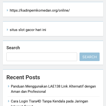
https://kadinpemkomedan.org/online/
situs slot gacor hari ini
Search
SEARCH
Recent Posts
Panduan Menggunakan LAE138 Link Alternatif dengan
Aman dan Profesional
Cara Login Tiara4D Tanpa Kendala pada Jaringan