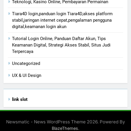
Teknologi, Kasino Online, Pembayaran Permainan
Tiara4D login,panduan login Tiara4D,akses platform
stabil,jaringan internet cepat,pengalaman pengguna
digital,keamanan login akun
Tutorial Login Online, Panduan Daftar Akun, Tips
Keamanan Digital, Strategi Akses Stabil, Situs Judi
Terpercaya
Uncategorized
UX & UI Design
link slot
Newsmatic - News WordPress Theme 2026. Powered By
.
BlazeThemes