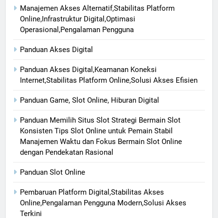
Manajemen Akses Alternatif,Stabilitas Platform
Online,Infrastruktur Digital,Optimasi
Operasional,Pengalaman Pengguna
Panduan Akses Digital
Panduan Akses Digital,Keamanan Koneksi
Internet,Stabilitas Platform Online,Solusi Akses Efisien
Panduan Game, Slot Online, Hiburan Digital
Panduan Memilih Situs Slot Strategi Bermain Slot
Konsisten Tips Slot Online untuk Pemain Stabil
Manajemen Waktu dan Fokus Bermain Slot Online
dengan Pendekatan Rasional
Panduan Slot Online
Pembaruan Platform Digital,Stabilitas Akses
Online,Pengalaman Pengguna Modern,Solusi Akses
Terkini