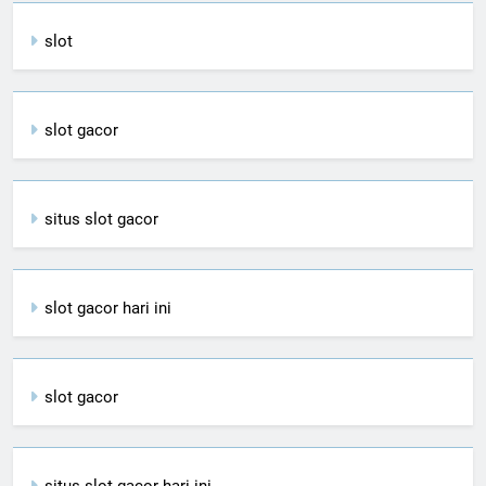
slot
slot gacor
situs slot gacor
slot gacor hari ini
slot gacor
situs slot gacor hari ini