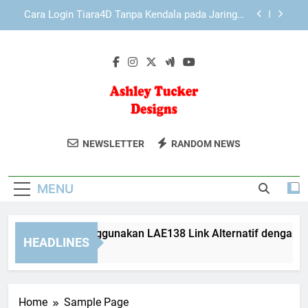
Skip
Cara Login Tiara4D Tanpa Kendala pada Jaringan
to
Internet Cepat
content
Teknologi yang Membantu Gamer Meningkatkan
Skill Bermain di Era Digital
Sistem Penanganan Error pada Lebah4D: Strategi
Stabilitas dan Keamanan Akses Digital
Panduan Menggunakan LAE138 Link Alternatif
dengan Aman dan Profesional
Ashley Tucker
Ashley Tucker Designs Menawarkan
Cara Login Tiara4D Tanpa Kendala pada Jaringan
NEWSLETTER
RANDOM NEWS
Internet Cepat
Designs
Karya Desain Kreatif Yang Unik Dan
Teknologi yang Membantu Gamer Meningkatkan
Berkualitas Tinggi Untuk Berbagai
Skill Bermain di Era Digital
MENU
Keperluan.
Sistem Penanganan Error pada Lebah4D: Strategi
Stabilitas dan Keamanan Akses Digital
Panduan Menggunakan LAE138 Link Alternatif dengan Ama
HEADLINES
3 Months Ago
Home
Sample Page