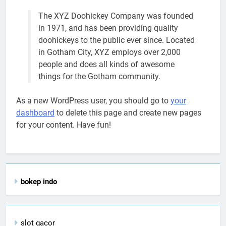
The XYZ Doohickey Company was founded
in 1971, and has been providing quality
doohickeys to the public ever since. Located
in Gotham City, XYZ employs over 2,000
people and does all kinds of awesome
things for the Gotham community.
As a new WordPress user, you should go to
your
dashboard
to delete this page and create new pages
for your content. Have fun!
bokep indo
slot gacor