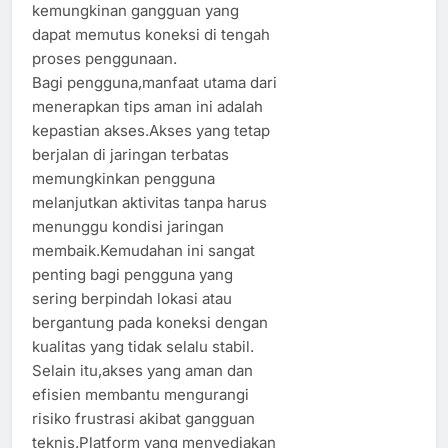
kemungkinan gangguan yang
dapat memutus koneksi di tengah
proses penggunaan.
Bagi pengguna,manfaat utama dari
menerapkan tips aman ini adalah
kepastian akses.Akses yang tetap
berjalan di jaringan terbatas
memungkinkan pengguna
melanjutkan aktivitas tanpa harus
menunggu kondisi jaringan
membaik.Kemudahan ini sangat
penting bagi pengguna yang
sering berpindah lokasi atau
bergantung pada koneksi dengan
kualitas yang tidak selalu stabil.
Selain itu,akses yang aman dan
efisien membantu mengurangi
risiko frustrasi akibat gangguan
teknis.Platform yang menyediakan