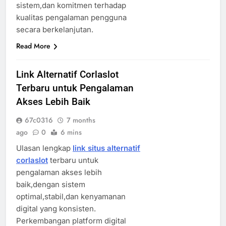
sistem,dan komitmen terhadap
kualitas pengalaman pengguna
secara berkelanjutan.
Read More
Link Alternatif Corlaslot
Terbaru untuk Pengalaman
Akses Lebih Baik
67c0316
7 months
ago
0
6 mins
Ulasan lengkap
link situs alternatif
corlaslot
terbaru untuk
pengalaman akses lebih
baik,dengan sistem
optimal,stabil,dan kenyamanan
digital yang konsisten.
Perkembangan platform digital