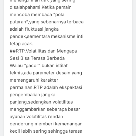
disalahpahami.Ketika pemain
mencoba membaca “pola
putaran”,yang sebenarnya terbaca
adalah fluktuasi jangka
pendek,sementara mekanisme inti
tetap acak.
##RTP,Volatilitas,dan Mengapa
Sesi Bisa Terasa Berbeda
Walau “gacor” bukan istilah
teknis,ada parameter desain yang
memengaruhi karakter
permainan.RTP adalah ekspektasi
pengembalian jangka
panjang,sedangkan volatilitas
menggambarkan seberapa besar
ayunan volatilitas rendah
cenderung memberi kemenangan
kecil lebih sering sehingga terasa