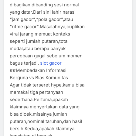
dibagikan dibanding sesi normal
yang datar.Dari sini lahir narasi
“jam gacor”,“pola gacor”,atau
“ritme gacor”.Masalahnya,cuplikan
viral jarang memuat konteks
seperti jumlah putaran,total
modal,atau berapa banyak
percobaan gagal sebelum momen
bagus terjadi.
slot gacor
##Membedakan Informasi
Berguna vs Bias Komunitas
Agar tidak terseret hype,kamu bisa
memakai tiga pertanyaan
sederhana.Pertama,apakah
klaimnya menyertakan data yang
bisa dicek,misalnya jumlah
putaran,nominal taruhan,dan hasil
bersih.Kedua,apakah klaimnya
konsisten di banyak