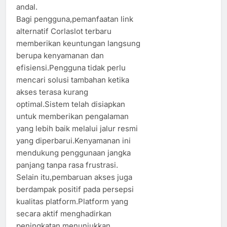
andal.
Bagi pengguna,pemanfaatan link
alternatif Corlaslot terbaru
memberikan keuntungan langsung
berupa kenyamanan dan
efisiensi.Pengguna tidak perlu
mencari solusi tambahan ketika
akses terasa kurang
optimal.Sistem telah disiapkan
untuk memberikan pengalaman
yang lebih baik melalui jalur resmi
yang diperbarui.Kenyamanan ini
mendukung penggunaan jangka
panjang tanpa rasa frustrasi.
Selain itu,pembaruan akses juga
berdampak positif pada persepsi
kualitas platform.Platform yang
secara aktif menghadirkan
peningkatan menunjukkan