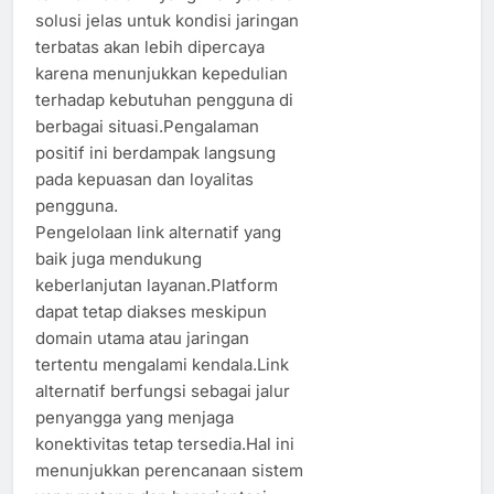
solusi jelas untuk kondisi jaringan
terbatas akan lebih dipercaya
karena menunjukkan kepedulian
terhadap kebutuhan pengguna di
berbagai situasi.Pengalaman
positif ini berdampak langsung
pada kepuasan dan loyalitas
pengguna.
Pengelolaan link alternatif yang
baik juga mendukung
keberlanjutan layanan.Platform
dapat tetap diakses meskipun
domain utama atau jaringan
tertentu mengalami kendala.Link
alternatif berfungsi sebagai jalur
penyangga yang menjaga
konektivitas tetap tersedia.Hal ini
menunjukkan perencanaan sistem