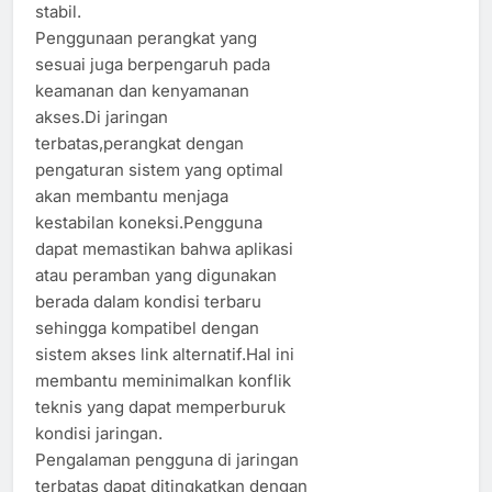
stabil.
Penggunaan perangkat yang
sesuai juga berpengaruh pada
keamanan dan kenyamanan
akses.Di jaringan
terbatas,perangkat dengan
pengaturan sistem yang optimal
akan membantu menjaga
kestabilan koneksi.Pengguna
dapat memastikan bahwa aplikasi
atau peramban yang digunakan
berada dalam kondisi terbaru
sehingga kompatibel dengan
sistem akses link alternatif.Hal ini
membantu meminimalkan konflik
teknis yang dapat memperburuk
kondisi jaringan.
Pengalaman pengguna di jaringan
terbatas dapat ditingkatkan dengan