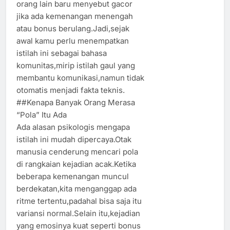
orang lain baru menyebut gacor
jika ada kemenangan menengah
atau bonus berulang.Jadi,sejak
awal kamu perlu menempatkan
istilah ini sebagai bahasa
komunitas,mirip istilah gaul yang
membantu komunikasi,namun tidak
otomatis menjadi fakta teknis.
##Kenapa Banyak Orang Merasa
“Pola” Itu Ada
Ada alasan psikologis mengapa
istilah ini mudah dipercaya.Otak
manusia cenderung mencari pola
di rangkaian kejadian acak.Ketika
beberapa kemenangan muncul
berdekatan,kita menganggap ada
ritme tertentu,padahal bisa saja itu
variansi normal.Selain itu,kejadian
yang emosinya kuat seperti bonus