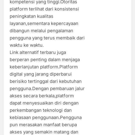
kompetensi yang tinggi.Otoritas
platform terlihat dari konsistensi
peningkatan kualitas
layanan,sementara kepercayaan
dibangun melalui pengalaman
pengguna yang terus membaik dari
waktu ke waktu.
Link alternatif terbaru juga
berperan penting dalam menjaga
keberlanjutan platform.Platform
digital yang jarang diperbarui
berisiko tertinggal dari kebutuhan
pengguna.Dengan pembaruan jalur
akses secara berkala,platform
dapat menyesuaikan diri dengan
perkembangan teknologi dan
kebiasaan penggunaan.Pengguna
pun merasakan manfaat berupa
akses yang semakin matang dan