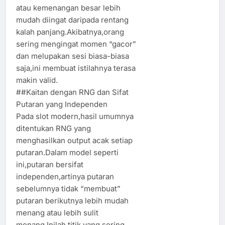
atau kemenangan besar lebih
mudah diingat daripada rentang
kalah panjang.Akibatnya,orang
sering mengingat momen “gacor”
dan melupakan sesi biasa-biasa
saja,ini membuat istilahnya terasa
makin valid.
##Kaitan dengan RNG dan Sifat
Putaran yang Independen
Pada slot modern,hasil umumnya
ditentukan RNG yang
menghasilkan output acak setiap
putaran.Dalam model seperti
ini,putaran bersifat
independen,artinya putaran
sebelumnya tidak “membuat”
putaran berikutnya lebih mudah
menang atau lebih sulit
menang.Inilah titik yang sering