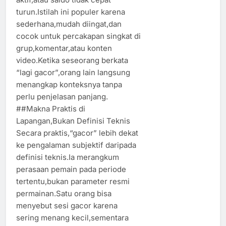
turun.Istilah ini populer karena
sederhana,mudah diingat,dan
cocok untuk percakapan singkat di
grup,komentar,atau konten
video.Ketika seseorang berkata
“lagi gacor”,orang lain langsung
menangkap konteksnya tanpa
perlu penjelasan panjang.
##Makna Praktis di
Lapangan,Bukan Definisi Teknis
Secara praktis,“gacor” lebih dekat
ke pengalaman subjektif daripada
definisi teknis.Ia merangkum
perasaan pemain pada periode
tertentu,bukan parameter resmi
permainan.Satu orang bisa
menyebut sesi gacor karena
sering menang kecil,sementara