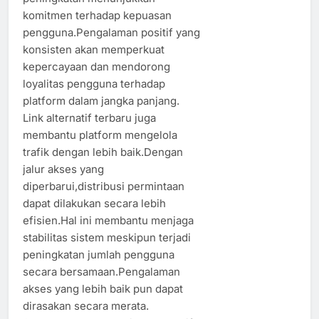
komitmen terhadap kepuasan
pengguna.Pengalaman positif yang
konsisten akan memperkuat
kepercayaan dan mendorong
loyalitas pengguna terhadap
platform dalam jangka panjang.
Link alternatif terbaru juga
membantu platform mengelola
trafik dengan lebih baik.Dengan
jalur akses yang
diperbarui,distribusi permintaan
dapat dilakukan secara lebih
efisien.Hal ini membantu menjaga
stabilitas sistem meskipun terjadi
peningkatan jumlah pengguna
secara bersamaan.Pengalaman
akses yang lebih baik pun dapat
dirasakan secara merata.