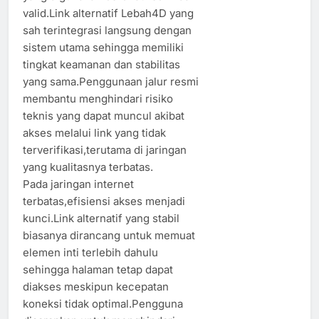
valid.Link alternatif Lebah4D yang
sah terintegrasi langsung dengan
sistem utama sehingga memiliki
tingkat keamanan dan stabilitas
yang sama.Penggunaan jalur resmi
membantu menghindari risiko
teknis yang dapat muncul akibat
akses melalui link yang tidak
terverifikasi,terutama di jaringan
yang kualitasnya terbatas.
Pada jaringan internet
terbatas,efisiensi akses menjadi
kunci.Link alternatif yang stabil
biasanya dirancang untuk memuat
elemen inti terlebih dahulu
sehingga halaman tetap dapat
diakses meskipun kecepatan
koneksi tidak optimal.Pengguna