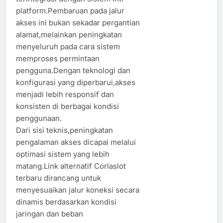
platform.Pembaruan pada jalur
akses ini bukan sekadar pergantian
alamat,melainkan peningkatan
menyeluruh pada cara sistem
memproses permintaan
pengguna.Dengan teknologi dan
konfigurasi yang diperbarui,akses
menjadi lebih responsif dan
konsisten di berbagai kondisi
penggunaan.
Dari sisi teknis,peningkatan
pengalaman akses dicapai melalui
optimasi sistem yang lebih
matang.Link alternatif Corlaslot
terbaru dirancang untuk
menyesuaikan jalur koneksi secara
dinamis berdasarkan kondisi
jaringan dan beban