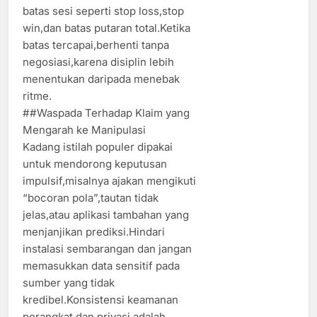
batas sesi seperti stop loss,stop
win,dan batas putaran total.Ketika
batas tercapai,berhenti tanpa
negosiasi,karena disiplin lebih
menentukan daripada menebak
ritme.
##Waspada Terhadap Klaim yang
Mengarah ke Manipulasi
Kadang istilah populer dipakai
untuk mendorong keputusan
impulsif,misalnya ajakan mengikuti
“bocoran pola”,tautan tidak
jelas,atau aplikasi tambahan yang
menjanjikan prediksi.Hindari
instalasi sembarangan dan jangan
memasukkan data sensitif pada
sumber yang tidak
kredibel.Konsistensi keamanan
perangkat dan privasi adalah