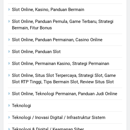
Slot Online, Kasino, Panduan Bermain
Slot Online, Panduan Pemula, Game Terbaru, Strategi
Bermain, Fitur Bonus
Slot Online, Panduan Permainan, Casino Online
Slot Online, Panduan Slot
Slot Online, Permainan Kasino, Strategi Permainan
Slot Online, Situs Slot Terpercaya, Strategi Slot, Game
Slot RTP Tinggi, Tips Bermain Slot, Review Situs Slot
Slot Online, Teknologi Permainan, Panduan Judi Online
Teknologi
Teknologi / Inovasi Digital / Infrastruktur Sistem
Teknologi & Digital / Keamanan Siber