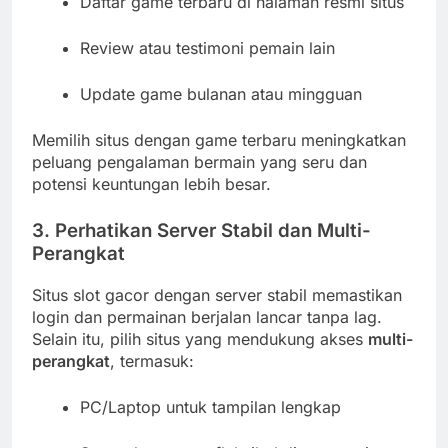
Daftar game terbaru di halaman resmi situs
Review atau testimoni pemain lain
Update game bulanan atau mingguan
Memilih situs dengan game terbaru meningkatkan
peluang pengalaman bermain yang seru dan
potensi keuntungan lebih besar.
3. Perhatikan Server Stabil dan Multi-
Perangkat
Situs slot gacor dengan server stabil memastikan
login dan permainan berjalan lancar tanpa lag.
Selain itu, pilih situs yang mendukung akses
multi-
perangkat
, termasuk:
PC/Laptop untuk tampilan lengkap