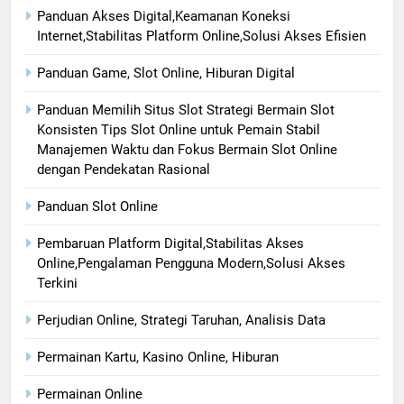
Panduan Akses Digital,Keamanan Koneksi
Internet,Stabilitas Platform Online,Solusi Akses Efisien
Panduan Game, Slot Online, Hiburan Digital
Panduan Memilih Situs Slot Strategi Bermain Slot
Konsisten Tips Slot Online untuk Pemain Stabil
Manajemen Waktu dan Fokus Bermain Slot Online
dengan Pendekatan Rasional
Panduan Slot Online
Pembaruan Platform Digital,Stabilitas Akses
Online,Pengalaman Pengguna Modern,Solusi Akses
Terkini
Perjudian Online, Strategi Taruhan, Analisis Data
Permainan Kartu, Kasino Online, Hiburan
Permainan Online