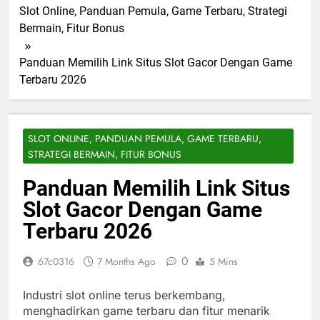
Slot Online, Panduan Pemula, Game Terbaru, Strategi
Bermain, Fitur Bonus
Panduan Memilih Link Situs Slot Gacor Dengan Game
Terbaru 2026
SLOT ONLINE, PANDUAN PEMULA, GAME TERBARU,
STRATEGI BERMAIN, FITUR BONUS
Panduan Memilih Link Situs
Slot Gacor Dengan Game
Terbaru 2026
0
67c0316
7 Months Ago
5 Mins
Industri slot online terus berkembang,
menghadirkan game terbaru dan fitur menarik