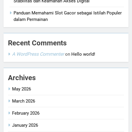
Stabilitas dan Keamanan Akses Digital
Panduan Memahami Slot Gacor sebagai Istilah Populer
dalam Permainan
Recent Comments
A WordPress Commenter
on
Hello world!
Archives
May 2026
March 2026
February 2026
January 2026