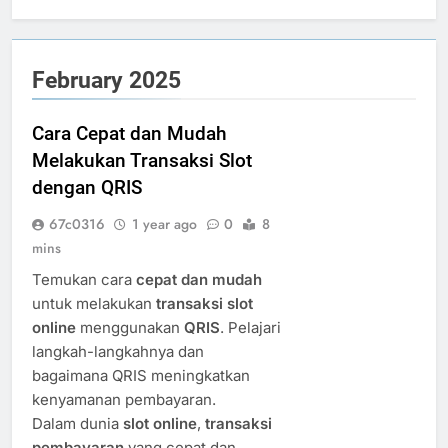
February 2025
Cara Cepat dan Mudah
Melakukan Transaksi Slot
dengan QRIS
67c0316
1 year ago
0
8
mins
Temukan cara
cepat dan mudah
untuk melakukan
transaksi slot
online
menggunakan
QRIS
. Pelajari
langkah-langkahnya dan
bagaimana QRIS meningkatkan
kenyamanan pembayaran.
Dalam dunia
slot online
,
transaksi
pembayaran
yang cepat dan