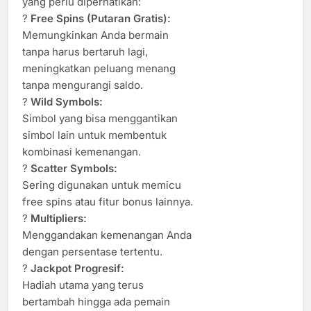
yang perlu diperhatikan:
?
Free Spins (Putaran Gratis):
Memungkinkan Anda bermain
tanpa harus bertaruh lagi,
meningkatkan peluang menang
tanpa mengurangi saldo.
?
Wild Symbols:
Simbol yang bisa menggantikan
simbol lain untuk membentuk
kombinasi kemenangan.
?
Scatter Symbols:
Sering digunakan untuk memicu
free spins atau fitur bonus lainnya.
?
Multipliers:
Menggandakan kemenangan Anda
dengan persentase tertentu.
?
Jackpot Progresif:
Hadiah utama yang terus
bertambah hingga ada pemain