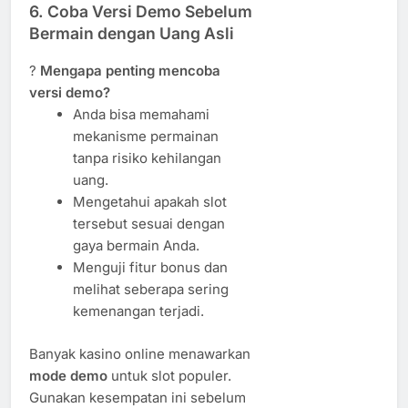
6. Coba Versi Demo Sebelum
Bermain dengan Uang Asli
?
Mengapa penting mencoba
versi demo?
Anda bisa memahami
mekanisme permainan
tanpa risiko kehilangan
uang.
Mengetahui apakah slot
tersebut sesuai dengan
gaya bermain Anda.
Menguji fitur bonus dan
melihat seberapa sering
kemenangan terjadi.
Banyak kasino online menawarkan
mode demo
untuk slot populer.
Gunakan kesempatan ini sebelum