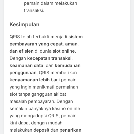
pemain dalam melakukan
transaksi.
Kesimpulan
QRIS telah terbukti menjadi
sistem
pembayaran yang cepat, aman,
dan efisien
di dunia
slot online
.
Dengan
kecepatan transaksi
,
keamanan data
, dan
kemudahan
penggunaan
, QRIS memberikan
kenyamanan lebih
bagi pemain
yang ingin menikmati permainan
slot tanpa gangguan akibat
masalah pembayaran. Dengan
semakin banyaknya kasino online
yang mengadopsi QRIS, pemain
kini dapat dengan mudah
melakukan
deposit
dan
penarikan