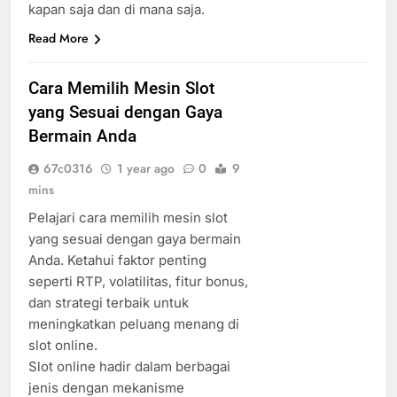
kapan saja dan di mana saja.
Read More
Cara Memilih Mesin Slot
yang Sesuai dengan Gaya
Bermain Anda
67c0316
1 year ago
0
9
mins
Pelajari cara memilih mesin slot
yang sesuai dengan gaya bermain
Anda. Ketahui faktor penting
seperti RTP, volatilitas, fitur bonus,
dan strategi terbaik untuk
meningkatkan peluang menang di
slot online.
Slot online hadir dalam berbagai
jenis dengan mekanisme