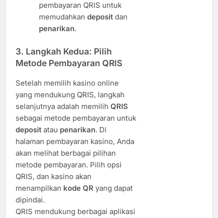
pembayaran QRIS untuk
memudahkan
deposit
dan
penarikan
.
3.
Langkah Kedua: Pilih
Metode Pembayaran QRIS
Setelah memilih kasino online
yang mendukung QRIS, langkah
selanjutnya adalah memilih
QRIS
sebagai metode pembayaran untuk
deposit
atau
penarikan
. Di
halaman pembayaran kasino, Anda
akan melihat berbagai pilihan
metode pembayaran. Pilih opsi
QRIS, dan kasino akan
menampilkan
kode QR
yang dapat
dipindai.
QRIS mendukung berbagai aplikasi