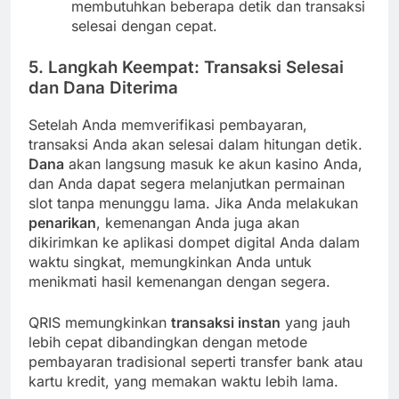
membutuhkan beberapa detik dan transaksi
selesai dengan cepat.
5.
Langkah Keempat: Transaksi Selesai
dan Dana Diterima
Setelah Anda memverifikasi pembayaran,
transaksi Anda akan selesai dalam hitungan detik.
Dana
akan langsung masuk ke akun kasino Anda,
dan Anda dapat segera melanjutkan permainan
slot tanpa menunggu lama. Jika Anda melakukan
penarikan
, kemenangan Anda juga akan
dikirimkan ke aplikasi dompet digital Anda dalam
waktu singkat, memungkinkan Anda untuk
menikmati hasil kemenangan dengan segera.
QRIS memungkinkan
transaksi instan
yang jauh
lebih cepat dibandingkan dengan metode
pembayaran tradisional seperti transfer bank atau
kartu kredit, yang memakan waktu lebih lama.