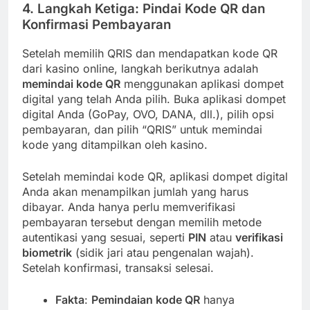
4.
Langkah Ketiga: Pindai Kode QR dan
Konfirmasi Pembayaran
Setelah memilih QRIS dan mendapatkan kode QR
dari kasino online, langkah berikutnya adalah
memindai kode QR
menggunakan aplikasi dompet
digital yang telah Anda pilih. Buka aplikasi dompet
digital Anda (GoPay, OVO, DANA, dll.), pilih opsi
pembayaran, dan pilih “QRIS” untuk memindai
kode yang ditampilkan oleh kasino.
Setelah memindai kode QR, aplikasi dompet digital
Anda akan menampilkan jumlah yang harus
dibayar. Anda hanya perlu memverifikasi
pembayaran tersebut dengan memilih metode
autentikasi yang sesuai, seperti
PIN
atau
verifikasi
biometrik
(sidik jari atau pengenalan wajah).
Setelah konfirmasi, transaksi selesai.
Fakta
:
Pemindaian kode QR
hanya