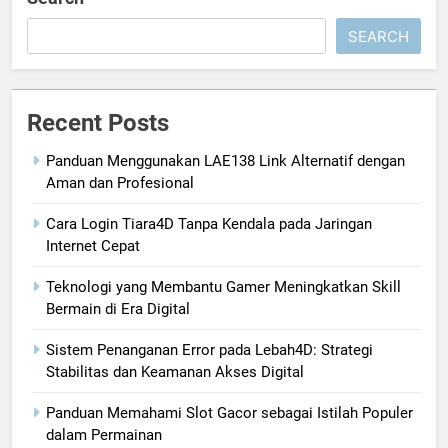
SEARCH
Recent Posts
Panduan Menggunakan LAE138 Link Alternatif dengan
Aman dan Profesional
Cara Login Tiara4D Tanpa Kendala pada Jaringan
Internet Cepat
Teknologi yang Membantu Gamer Meningkatkan Skill
Bermain di Era Digital
Sistem Penanganan Error pada Lebah4D: Strategi
Stabilitas dan Keamanan Akses Digital
Panduan Memahami Slot Gacor sebagai Istilah Populer
dalam Permainan