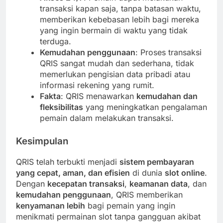
transaksi kapan saja, tanpa batasan waktu,
memberikan kebebasan lebih bagi mereka
yang ingin bermain di waktu yang tidak
terduga.
Kemudahan penggunaan
: Proses transaksi
QRIS sangat mudah dan sederhana, tidak
memerlukan pengisian data pribadi atau
informasi rekening yang rumit.
Fakta
: QRIS menawarkan
kemudahan dan
fleksibilitas
yang meningkatkan pengalaman
pemain dalam melakukan transaksi.
Kesimpulan
QRIS telah terbukti menjadi
sistem pembayaran
yang cepat, aman, dan efisien
di dunia
slot online
.
Dengan
kecepatan transaksi
,
keamanan data
, dan
kemudahan penggunaan
, QRIS memberikan
kenyamanan lebih
bagi pemain yang ingin
menikmati permainan slot tanpa gangguan akibat