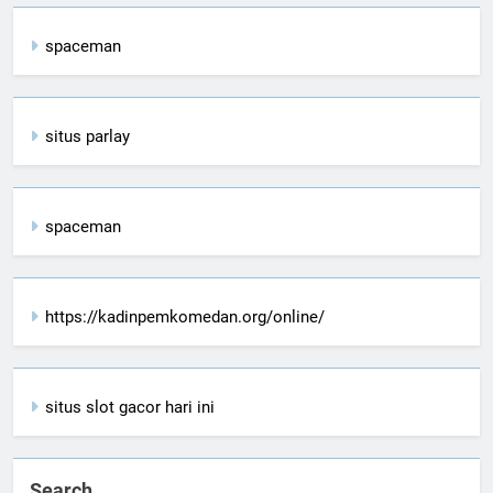
spaceman
situs parlay
spaceman
https://kadinpemkomedan.org/online/
situs slot gacor hari ini
Search