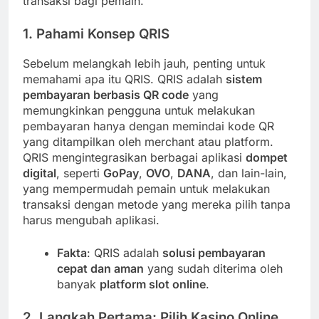
transaksi bagi pemain.
1.
Pahami Konsep QRIS
Sebelum melangkah lebih jauh, penting untuk
memahami apa itu QRIS. QRIS adalah
sistem
pembayaran berbasis QR code
yang
memungkinkan pengguna untuk melakukan
pembayaran hanya dengan memindai kode QR
yang ditampilkan oleh merchant atau platform.
QRIS mengintegrasikan berbagai aplikasi
dompet
digital
, seperti
GoPay
,
OVO
,
DANA
, dan lain-lain,
yang mempermudah pemain untuk melakukan
transaksi dengan metode yang mereka pilih tanpa
harus mengubah aplikasi.
Fakta
: QRIS adalah
solusi pembayaran
cepat dan aman
yang sudah diterima oleh
banyak
platform slot online
.
2.
Langkah Pertama: Pilih Kasino Online