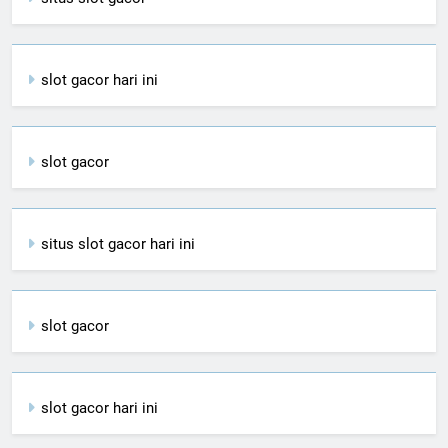
slot gacor hari ini
slot gacor
situs slot gacor hari ini
slot gacor
slot gacor hari ini