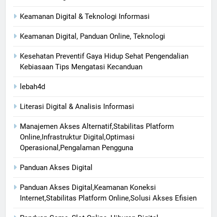
Keamanan Digital & Teknologi Informasi
Keamanan Digital, Panduan Online, Teknologi
Kesehatan Preventif Gaya Hidup Sehat Pengendalian
Kebiasaan Tips Mengatasi Kecanduan
lebah4d
Literasi Digital & Analisis Informasi
Manajemen Akses Alternatif,Stabilitas Platform
Online,Infrastruktur Digital,Optimasi
Operasional,Pengalaman Pengguna
Panduan Akses Digital
Panduan Akses Digital,Keamanan Koneksi
Internet,Stabilitas Platform Online,Solusi Akses Efisien