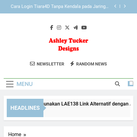
Skip
Cara Login Tiara4D Tanpa Kendala pada Jaringan
Internet Cepat
to
content
Teknologi yang Membantu Gamer Meningkatkan
Skill Bermain di Era Digital
Sistem Penanganan Error pada Lebah4D: Strategi
Stabilitas dan Keamanan Akses Digital
Panduan Menggunakan LAE138 Link Alternatif
dengan Aman dan Profesional
Ashley Tucker
Cara Login Tiara4D Tanpa Kendala pada Jaringan
Ashley Tucker Designs Menawarkan
Internet Cepat
NEWSLETTER
RANDOM NEWS
Designs
Karya Desain Kreatif Yang Unik Dan
Teknologi yang Membantu Gamer Meningkatkan
Berkualitas Tinggi Untuk Berbagai
Skill Bermain di Era Digital
MENU
Keperluan.
Sistem Penanganan Error pada Lebah4D: Strategi
Stabilitas dan Keamanan Akses Digital
Panduan Menggunakan LAE138 Link Alternatif dengan Aman 
HEADLINES
3 Months Ago
Home