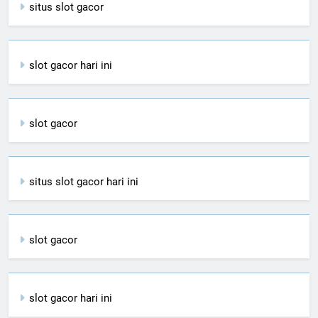
situs slot gacor
slot gacor hari ini
slot gacor
situs slot gacor hari ini
slot gacor
slot gacor hari ini