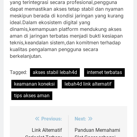
yang terintegrasi secara profesional,pengguna
dapat memastikan akses tetap stabil dan nyaman
meskipun berada di kondisi jaringan yang kurang
ideal.Dalam ekosistem digital yang
dinamis,kemampuan platform mendukung akses
aman di jaringan terbatas menjadi bukti kesiapan
teknis,keandalan sistem,dan komitmen terhadap
kualitas pengalaman pengguna secara
berkelanjutan.
Tagged:
akses stabil lebah4d
internet terbatas
keamanan koneksi
lebah4d link alternatif
tips akses aman
Previous:
Next:
Post
navigation
Link Alternatif
Panduan Memahami