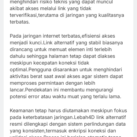
menghindari risiko teknis yang dapat muncul
akibat akses melalui link yang tidak
terverifikasi,terutama di jaringan yang kualitasnya
terbatas.
Pada jaringan internet terbatas,efisiensi akses
menjadi kunci.Link alternatif yang stabil biasanya
dirancang untuk memuat elemen inti terlebih
dahulu sehingga halaman tetap dapat diakses
meskipun kecepatan koneksi tidak
optimal.Pengguna disarankan untuk menghindari
aktivitas berat saat awal akses agar sistem dapat
memproses permintaan dengan lebih
lancar.Pendekatan ini membantu mengurangi
potensi error atau waktu muat yang terlalu lama.
Keamanan tetap harus diutamakan meskipun fokus
pada keterbatasan jaringan.Lebah4D link alternatif
resmi dilengkapi dengan sistem perlindungan data
yang konsisten,termasuk enkripsi koneksi dan