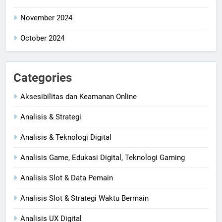
November 2024
October 2024
Categories
Aksesibilitas dan Keamanan Online
Analisis & Strategi
Analisis & Teknologi Digital
Analisis Game, Edukasi Digital, Teknologi Gaming
Analisis Slot & Data Pemain
Analisis Slot & Strategi Waktu Bermain
Analisis UX Digital