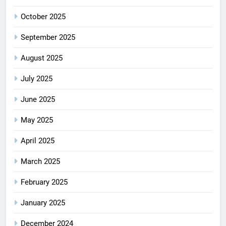
October 2025
September 2025
August 2025
July 2025
June 2025
May 2025
April 2025
March 2025
February 2025
January 2025
December 2024