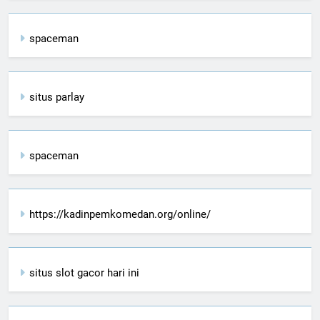
spaceman
situs parlay
spaceman
https://kadinpemkomedan.org/online/
situs slot gacor hari ini