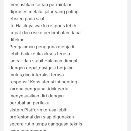
memastikan setiap permintaan
diproses melalui jalur yang paling
efisien pada saat
itu.Hasilnya,waktu respons lebih
cepat dan risiko perlambatan dapat
ditekan.
Pengalaman pengguna menjadi
lebih baik ketika akses terasa
lancar dan stabil.Halaman dimuat
dengan cepat,navigasi berjalan
mulus,dan interaksi terasa
responsif.Konsistensi ini penting
karena pengguna tidak perlu
menyesuaikan diri dengan
perubahan perilaku
sistem.Platform terasa lebih
profesional dan siap digunakan
secara rutin tanpa gangguan teknis
yang mengganggu.