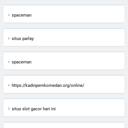
spaceman
situs parlay
spaceman
https://kadinpemkomedan.org/online/
situs slot gacor hari ini