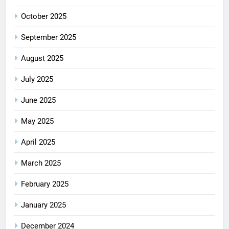
October 2025
September 2025
August 2025
July 2025
June 2025
May 2025
April 2025
March 2025
February 2025
January 2025
December 2024