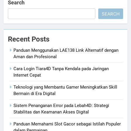
Search
SEARCH
Recent Posts
Panduan Menggunakan LAE138 Link Alternatif dengan
Aman dan Profesional
Cara Login Tiara4D Tanpa Kendala pada Jaringan
Internet Cepat
Teknologi yang Membantu Gamer Meningkatkan Skill
Bermain di Era Digital
Sistem Penanganan Error pada Lebah4D: Strategi
Stabilitas dan Keamanan Akses Digital
Panduan Memahami Slot Gacor sebagai Istilah Populer
dalam Permainan