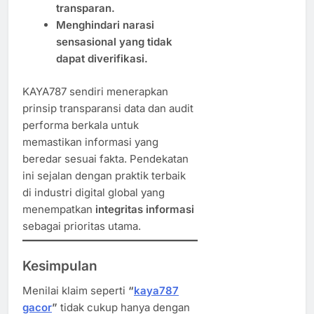
transparan.
Menghindari narasi
sensasional yang tidak
dapat diverifikasi.
KAYA787 sendiri menerapkan
prinsip transparansi data dan audit
performa berkala untuk
memastikan informasi yang
beredar sesuai fakta. Pendekatan
ini sejalan dengan praktik terbaik
di industri digital global yang
menempatkan
integritas informasi
sebagai prioritas utama.
Kesimpulan
Menilai klaim seperti
“
kaya787
gacor
”
tidak cukup hanya dengan