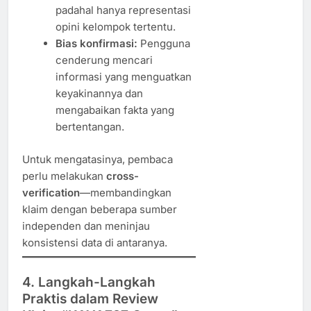
padahal hanya representasi
opini kelompok tertentu.
Bias konfirmasi:
Pengguna
cenderung mencari
informasi yang menguatkan
keyakinannya dan
mengabaikan fakta yang
bertentangan.
Untuk mengatasinya, pembaca
perlu melakukan
cross-
verification
—membandingkan
klaim dengan beberapa sumber
independen dan meninjau
konsistensi data di antaranya.
4. Langkah-Langkah
Praktis dalam Review