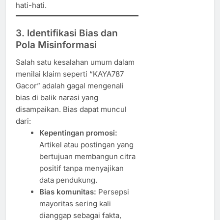
hati-hati.
3. Identifikasi Bias dan
Pola Misinformasi
Salah satu kesalahan umum dalam
menilai klaim seperti “KAYA787
Gacor” adalah gagal mengenali
bias di balik narasi yang
disampaikan. Bias dapat muncul
dari:
Kepentingan promosi:
Artikel atau postingan yang
bertujuan membangun citra
positif tanpa menyajikan
data pendukung.
Bias komunitas:
Persepsi
mayoritas sering kali
dianggap sebagai fakta,