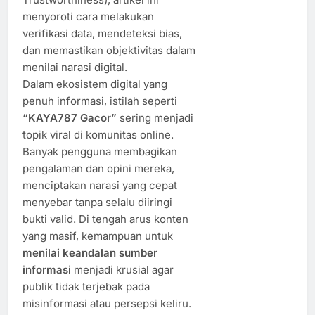
menyoroti cara melakukan
verifikasi data, mendeteksi bias,
dan memastikan objektivitas dalam
menilai narasi digital.
Dalam ekosistem digital yang
penuh informasi, istilah seperti
“KAYA787 Gacor”
sering menjadi
topik viral di komunitas online.
Banyak pengguna membagikan
pengalaman dan opini mereka,
menciptakan narasi yang cepat
menyebar tanpa selalu diiringi
bukti valid. Di tengah arus konten
yang masif, kemampuan untuk
menilai keandalan sumber
informasi
menjadi krusial agar
publik tidak terjebak pada
misinformasi atau persepsi keliru.