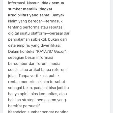
informasi. Namun,
tidak semua
sumber memiliki tingkat
kredibilitas yang sama
. Banyak
klaim yang beredar—termasuk
tentang performa atau reputasi
digital suatu platform—berasal dari
pengalaman subjektif, bukan dari
data empiris yang diverifikasi.
Dalam konteks “KAYA787 Gacor”,
sebagian besar informasi
bersumber dari forum, media
sosial, atau artikel tanpa referensi
jelas. Tanpa verifikasi, publik
rentan menerima klaim tersebut
sebagai fakta, padahal bisa jadi itu
hanya opini, bias komunitas, atau
bahkan strategi pemasaran yang
bersifat persuasif.
Keandalan sumber sangat penting