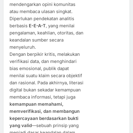
mendengarkan opini komunitas
atau membaca ulasan singkat.
Diperlukan pendekatan analitis
berbasis
E-E-A-T
, yang menilai
pengalaman, keahlian, otoritas, dan
keandalan sumber secara
menyeluruh.
Dengan berpikir kritis, melakukan
verifikasi data, dan menghindari
bias emosional, publik dapat
menilai suatu klaim secara objektif
dan rasional. Pada akhirnya, literasi
digital bukan sekadar kemampuan
membaca informasi, tetapi juga
kemampuan memahami,
memverifikasi, dan membangun
kepercayaan berdasarkan bukti
yang valid
—sebuah prinsip yang
menjadi dasar keandalan dalam