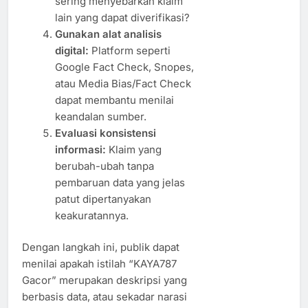
sering menyebarkan klaim
lain yang dapat diverifikasi?
Gunakan alat analisis
digital:
Platform seperti
Google Fact Check, Snopes,
atau Media Bias/Fact Check
dapat membantu menilai
keandalan sumber.
Evaluasi konsistensi
informasi:
Klaim yang
berubah-ubah tanpa
pembaruan data yang jelas
patut dipertanyakan
keakuratannya.
Dengan langkah ini, publik dapat
menilai apakah istilah “KAYA787
Gacor” merupakan deskripsi yang
berbasis data, atau sekadar narasi