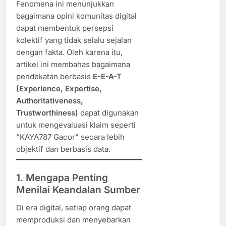
Fenomena ini menunjukkan
bagaimana opini komunitas digital
dapat membentuk persepsi
kolektif yang tidak selalu sejalan
dengan fakta. Oleh karena itu,
artikel ini membahas bagaimana
pendekatan berbasis
E-E-A-T
(Experience, Expertise,
Authoritativeness,
Trustworthiness)
dapat digunakan
untuk mengevaluasi klaim seperti
“KAYA787 Gacor” secara lebih
objektif dan berbasis data.
1. Mengapa Penting
Menilai Keandalan Sumber
Di era digital, setiap orang dapat
memproduksi dan menyebarkan