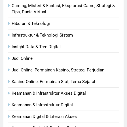
Gaming, Misteri & Fantasi, Eksplorasi Game, Strategi &
Tips, Dunia Virtual
Hiburan & Teknologi
Infrastruktur & Teknologi Sistem
Insight Data & Tren Digital
Judi Online
Judi Online, Permainan Kasino, Strategi Perjudian
Kasino Online, Permainan Slot, Tema Sejarah
Keamanan & Infrastruktur Akses Digital
Keamanan & Infrastruktur Digital
Keamanan Digital & Literasi Akses