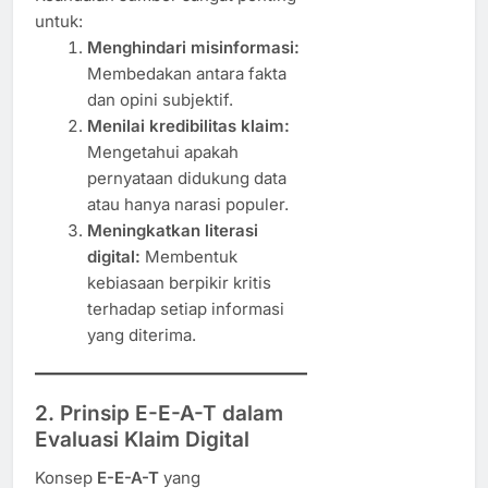
untuk:
Menghindari misinformasi:
Membedakan antara fakta
dan opini subjektif.
Menilai kredibilitas klaim:
Mengetahui apakah
pernyataan didukung data
atau hanya narasi populer.
Meningkatkan literasi
digital:
Membentuk
kebiasaan berpikir kritis
terhadap setiap informasi
yang diterima.
2. Prinsip E-E-A-T dalam
Evaluasi Klaim Digital
Konsep
E-E-A-T
yang