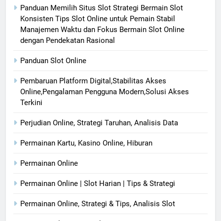
Panduan Memilih Situs Slot Strategi Bermain Slot
Konsisten Tips Slot Online untuk Pemain Stabil
Manajemen Waktu dan Fokus Bermain Slot Online
dengan Pendekatan Rasional
Panduan Slot Online
Pembaruan Platform Digital,Stabilitas Akses
Online,Pengalaman Pengguna Modern,Solusi Akses
Terkini
Perjudian Online, Strategi Taruhan, Analisis Data
Permainan Kartu, Kasino Online, Hiburan
Permainan Online
Permainan Online | Slot Harian | Tips & Strategi
Permainan Online, Strategi & Tips, Analisis Slot