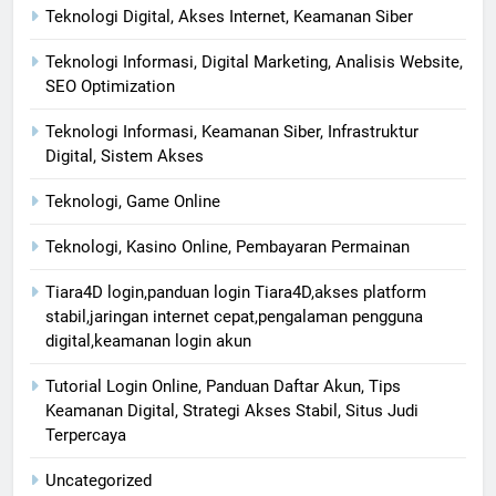
Teknologi Digital, Akses Internet, Keamanan Siber
Teknologi Informasi, Digital Marketing, Analisis Website,
SEO Optimization
Teknologi Informasi, Keamanan Siber, Infrastruktur
Digital, Sistem Akses
Teknologi, Game Online
Teknologi, Kasino Online, Pembayaran Permainan
Tiara4D login,panduan login Tiara4D,akses platform
stabil,jaringan internet cepat,pengalaman pengguna
digital,keamanan login akun
Tutorial Login Online, Panduan Daftar Akun, Tips
Keamanan Digital, Strategi Akses Stabil, Situs Judi
Terpercaya
Uncategorized