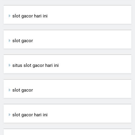
slot gacor hari ini
slot gacor
situs slot gacor hari ini
slot gacor
slot gacor hari ini