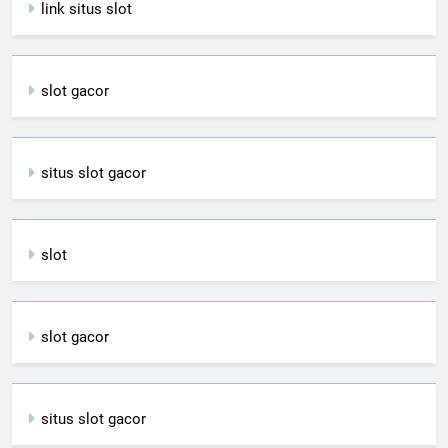
link situs slot
slot gacor
situs slot gacor
slot
slot gacor
situs slot gacor