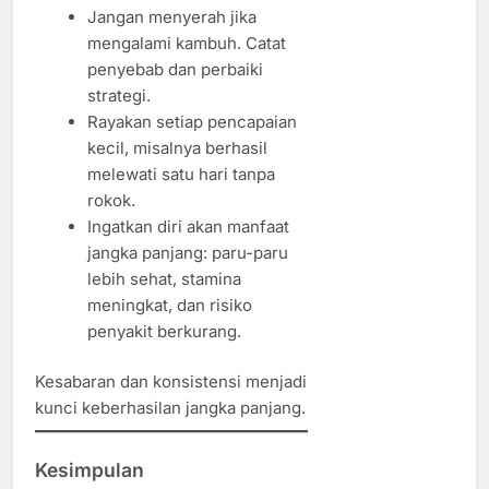
Jangan menyerah jika
mengalami kambuh. Catat
penyebab dan perbaiki
strategi.
Rayakan setiap pencapaian
kecil, misalnya berhasil
melewati satu hari tanpa
rokok.
Ingatkan diri akan manfaat
jangka panjang: paru-paru
lebih sehat, stamina
meningkat, dan risiko
penyakit berkurang.
Kesabaran dan konsistensi menjadi
kunci keberhasilan jangka panjang.
Kesimpulan