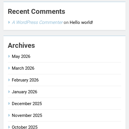
Recent Comments
A WordPress Commenter
on
Hello world!
Archives
May 2026
March 2026
February 2026
January 2026
December 2025
November 2025
October 2025