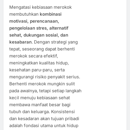
Mengatasi kebiasaan merokok
membutuhkan
kombinasi
motivasi, perencanaan,
pengelolaan stres, alternatif
sehat, dukungan sosial, dan
kesabaran
. Dengan strategi yang
tepat, seseorang dapat berhenti
merokok secara efektif,
meningkatkan kualitas hidup,
kesehatan paru-paru, serta
mengurangi risiko penyakit serius.
Berhenti merokok mungkin sulit
pada awalnya, tetapi setiap langkah
kecil menuju kebiasaan sehat
membawa manfaat besar bagi
tubuh dan keluarga. Konsistensi
dan kesadaran akan tujuan pribadi
adalah fondasi utama untuk hidup