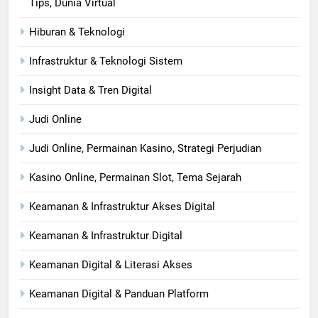
Tips, Dunia Virtual
Hiburan & Teknologi
Infrastruktur & Teknologi Sistem
Insight Data & Tren Digital
Judi Online
Judi Online, Permainan Kasino, Strategi Perjudian
Kasino Online, Permainan Slot, Tema Sejarah
Keamanan & Infrastruktur Akses Digital
Keamanan & Infrastruktur Digital
Keamanan Digital & Literasi Akses
Keamanan Digital & Panduan Platform