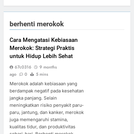
berhenti merokok
Cara Mengatasi Kebiasaan
Merokok: Strategi Praktis
untuk Hidup Lebih Sehat
67c0316
9 months
ago
0
5 mins
Merokok adalah kebiasaan yang
berdampak negatif pada kesehatan
jangka panjang. Selain
meningkatkan risiko penyakit paru-
paru, jantung, dan kanker, merokok
juga memengaruhi stamina,
kualitas tidur, dan produktivitas
sehari-hari. Berhenti merokok