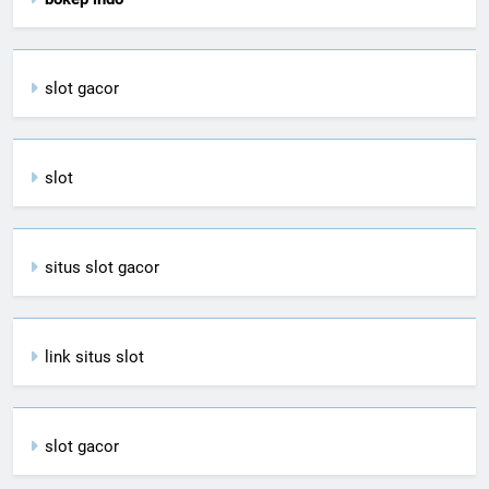
slot gacor
slot
situs slot gacor
link situs slot
slot gacor