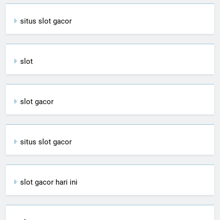
situs slot gacor
slot
slot gacor
situs slot gacor
slot gacor hari ini