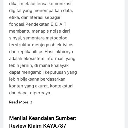
dikaji melalui lensa komunikasi
digital yang menempatkan data,
etika, dan literasi sebagai
fondasi.Pendekatan E-E-A-T
membantu menapis noise dari
sinyal, sementara metodologi
terstruktur menjaga objektivitas
dan replikabilitas.Hasil akhirnya
adalah ekosistem informasi yang
lebih jernih, di mana khalayak
dapat mengambil keputusan yang
lebih bijaksana berdasarkan
konten yang akurat, kontekstual,
dan dapat dipercaya.
Read More
Menilai Keandalan Sumber:
Review Klaim KAYA787