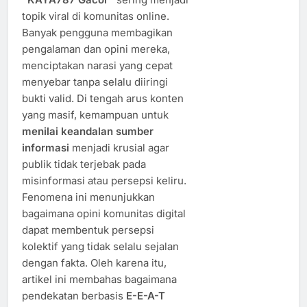
topik viral di komunitas online.
Banyak pengguna membagikan
pengalaman dan opini mereka,
menciptakan narasi yang cepat
menyebar tanpa selalu diiringi
bukti valid. Di tengah arus konten
yang masif, kemampuan untuk
menilai keandalan sumber
informasi
menjadi krusial agar
publik tidak terjebak pada
misinformasi atau persepsi keliru.
Fenomena ini menunjukkan
bagaimana opini komunitas digital
dapat membentuk persepsi
kolektif yang tidak selalu sejalan
dengan fakta. Oleh karena itu,
artikel ini membahas bagaimana
pendekatan berbasis
E-E-A-T