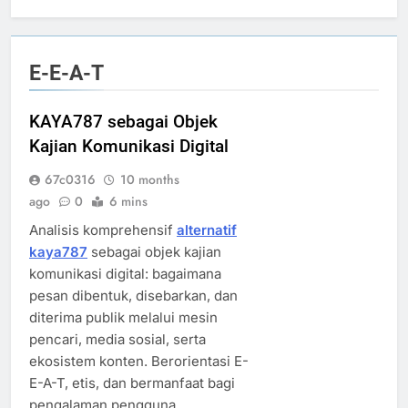
E-E-A-T
KAYA787 sebagai Objek
Kajian Komunikasi Digital
67c0316
10 months
ago
0
6 mins
Analisis komprehensif
alternatif
kaya787
sebagai objek kajian
komunikasi digital: bagaimana
pesan dibentuk, disebarkan, dan
diterima publik melalui mesin
pencari, media sosial, serta
ekosistem konten. Berorientasi E-
E-A-T, etis, dan bermanfaat bagi
pengalaman pengguna.