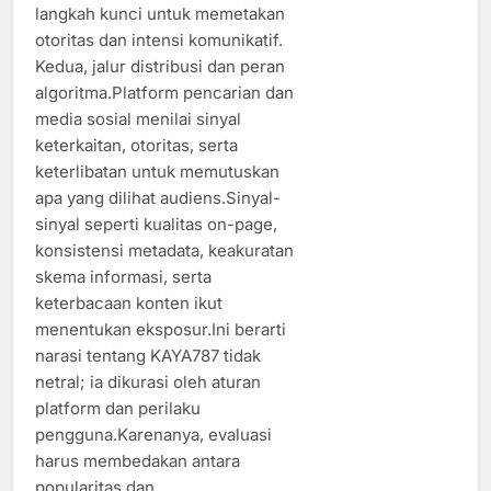
langkah kunci untuk memetakan
otoritas dan intensi komunikatif.
Kedua, jalur distribusi dan peran
algoritma.Platform pencarian dan
media sosial menilai sinyal
keterkaitan, otoritas, serta
keterlibatan untuk memutuskan
apa yang dilihat audiens.Sinyal-
sinyal seperti kualitas on-page,
konsistensi metadata, keakuratan
skema informasi, serta
keterbacaan konten ikut
menentukan eksposur.Ini berarti
narasi tentang KAYA787 tidak
netral; ia dikurasi oleh aturan
platform dan perilaku
pengguna.Karenanya, evaluasi
harus membedakan antara
popularitas dan