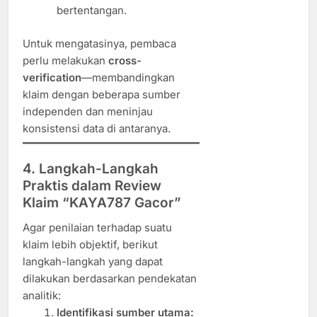
bertentangan.
Untuk mengatasinya, pembaca
perlu melakukan
cross-
verification
—membandingkan
klaim dengan beberapa sumber
independen dan meninjau
konsistensi data di antaranya.
4. Langkah-Langkah
Praktis dalam Review
Klaim “KAYA787 Gacor”
Agar penilaian terhadap suatu
klaim lebih objektif, berikut
langkah-langkah yang dapat
dilakukan berdasarkan pendekatan
analitik:
Identifikasi sumber utama: