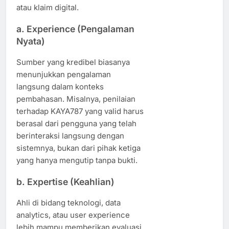
atau klaim digital.
a.
Experience (Pengalaman
Nyata)
Sumber yang kredibel biasanya
menunjukkan pengalaman
langsung dalam konteks
pembahasan. Misalnya, penilaian
terhadap KAYA787 yang valid harus
berasal dari pengguna yang telah
berinteraksi langsung dengan
sistemnya, bukan dari pihak ketiga
yang hanya mengutip tanpa bukti.
b.
Expertise (Keahlian)
Ahli di bidang teknologi, data
analytics, atau user experience
lebih mampu memberikan evaluasi