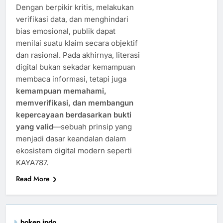
Dengan berpikir kritis, melakukan
verifikasi data, dan menghindari
bias emosional, publik dapat
menilai suatu klaim secara objektif
dan rasional. Pada akhirnya, literasi
digital bukan sekadar kemampuan
membaca informasi, tetapi juga
kemampuan memahami,
memverifikasi, dan membangun
kepercayaan berdasarkan bukti
yang valid
—sebuah prinsip yang
menjadi dasar keandalan dalam
ekosistem digital modern seperti
KAYA787.
Read More
bokep indo