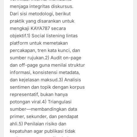
menjaga integritas diskursus.
Dari sisi metodologi, berikut
praktik yang disarankan untuk
mengkaji KAYA787 secara
objektif.1) Social listening lintas
platform untuk memetakan
percakapan, tren kata kunci, dan
sumber rujukan.2) Audit on-page
dan off-page guna menilai struktur
informasi, konsistensi metadata,
dan kejelasan maksud.3) Analisis
sentimen dan topik dengan korpus
representatif, bukan hanya
potongan viral.4) Triangulasi
sumber—membandingkan data
primer, sekunder, dan pendapat
ahli.5) Penilaian risiko dan
kepatuhan agar publikasi tidak