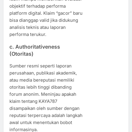
objektif terhadap performa
platform digital. Klaim “gacor” baru
bisa dianggap valid jika didukung
analisis teknis atau laporan
performa terukur.
c.
Authoritativeness
(Otoritas)
Sumber resmi seperti laporan
perusahaan, publikasi akademik,
atau media bereputasi memiliki
otoritas lebih tinggi dibanding
forum anonim. Meninjau apakah
klaim tentang KAYA787
disampaikan oleh sumber dengan
reputasi terpercaya adalah langkah
awal untuk menentukan bobot
informasinya.