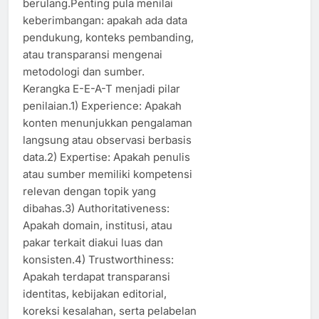
berulang.Penting pula menilai
keberimbangan: apakah ada data
pendukung, konteks pembanding,
atau transparansi mengenai
metodologi dan sumber.
Kerangka E-E-A-T menjadi pilar
penilaian.1) Experience: Apakah
konten menunjukkan pengalaman
langsung atau observasi berbasis
data.2) Expertise: Apakah penulis
atau sumber memiliki kompetensi
relevan dengan topik yang
dibahas.3) Authoritativeness:
Apakah domain, institusi, atau
pakar terkait diakui luas dan
konsisten.4) Trustworthiness:
Apakah terdapat transparansi
identitas, kebijakan editorial,
koreksi kesalahan, serta pelabelan