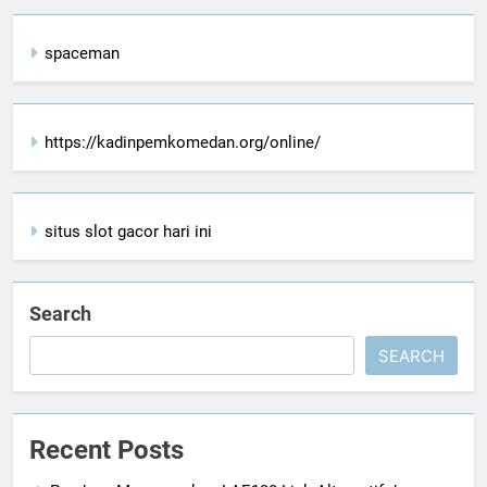
spaceman
https://kadinpemkomedan.org/online/
situs slot gacor hari ini
Search
SEARCH
Recent Posts