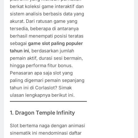
berkat koleksi game interaktif dan
sistem analisis berbasis data yang
akurat. Dari ratusan game yang
tersedia, beberapa di antaranya
berhasil menempati posisi teratas
sebagai
game slot paling populer
tahun ini
, berdasarkan jumlah
pemain aktif, durasi sesi bermain,
hingga performa fitur bonus.
Penasaran apa saja slot yang
paling digemari pemain sepanjang
tahun ini di Corlaslot? Simak
ulasan lengkapnya berikut ini.
1.
Dragon Temple Infinity
Slot bertema naga dengan animasi
sinematik ini mendominasi daftar