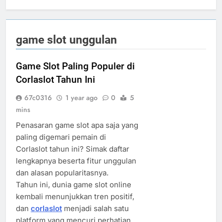
game slot unggulan
Game Slot Paling Populer di
Corlaslot Tahun Ini
67c0316
1 year ago
0
5
mins
Penasaran game slot apa saja yang
paling digemari pemain di
Corlaslot tahun ini? Simak daftar
lengkapnya beserta fitur unggulan
dan alasan popularitasnya.
Tahun ini, dunia game slot online
kembali menunjukkan tren positif,
dan
corlaslot
menjadi salah satu
platform yang mencuri perhatian