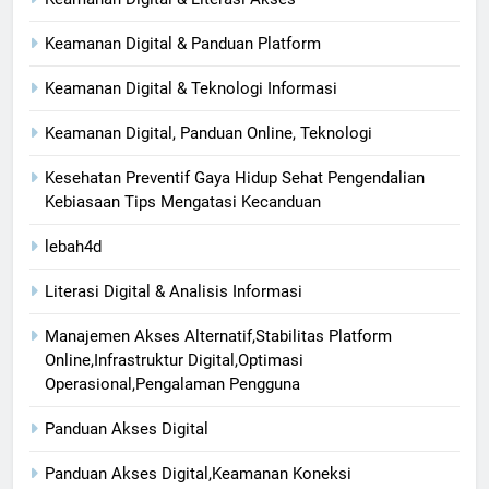
Keamanan Digital & Panduan Platform
Keamanan Digital & Teknologi Informasi
Keamanan Digital, Panduan Online, Teknologi
Kesehatan Preventif Gaya Hidup Sehat Pengendalian
Kebiasaan Tips Mengatasi Kecanduan
lebah4d
Literasi Digital & Analisis Informasi
Manajemen Akses Alternatif,Stabilitas Platform
Online,Infrastruktur Digital,Optimasi
Operasional,Pengalaman Pengguna
Panduan Akses Digital
Panduan Akses Digital,Keamanan Koneksi