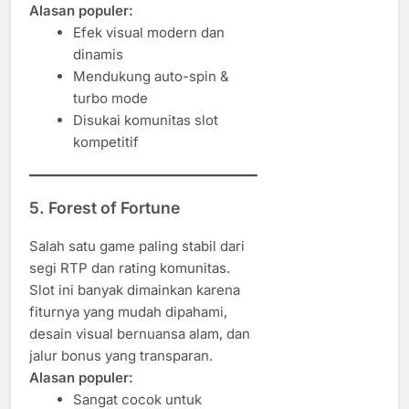
Alasan populer:
Efek visual modern dan
dinamis
Mendukung auto-spin &
turbo mode
Disukai komunitas slot
kompetitif
5.
Forest of Fortune
Salah satu game paling stabil dari
segi RTP dan rating komunitas.
Slot ini banyak dimainkan karena
fiturnya yang mudah dipahami,
desain visual bernuansa alam, dan
jalur bonus yang transparan.
Alasan populer:
Sangat cocok untuk