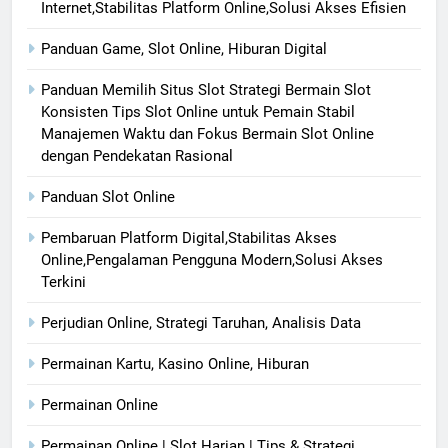
Internet,Stabilitas Platform Online,Solusi Akses Efisien
Panduan Game, Slot Online, Hiburan Digital
Panduan Memilih Situs Slot Strategi Bermain Slot
Konsisten Tips Slot Online untuk Pemain Stabil
Manajemen Waktu dan Fokus Bermain Slot Online
dengan Pendekatan Rasional
Panduan Slot Online
Pembaruan Platform Digital,Stabilitas Akses
Online,Pengalaman Pengguna Modern,Solusi Akses
Terkini
Perjudian Online, Strategi Taruhan, Analisis Data
Permainan Kartu, Kasino Online, Hiburan
Permainan Online
Permainan Online | Slot Harian | Tips & Strategi