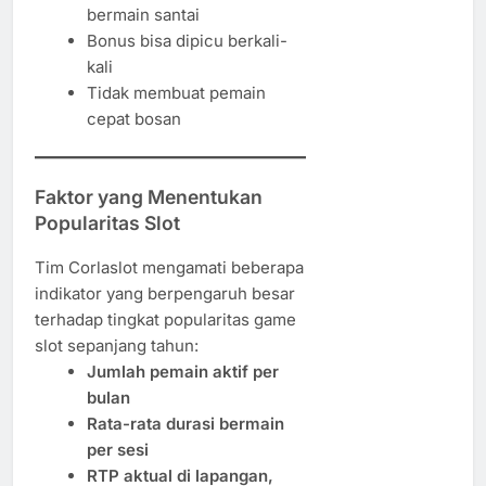
bermain santai
Bonus bisa dipicu berkali-
kali
Tidak membuat pemain
cepat bosan
Faktor yang Menentukan
Popularitas Slot
Tim Corlaslot mengamati beberapa
indikator yang berpengaruh besar
terhadap tingkat popularitas game
slot sepanjang tahun:
Jumlah pemain aktif per
bulan
Rata-rata durasi bermain
per sesi
RTP aktual di lapangan,