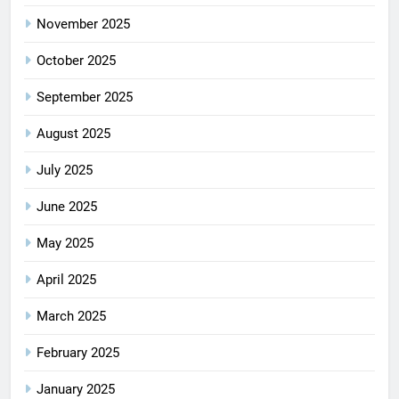
November 2025
October 2025
September 2025
August 2025
July 2025
June 2025
May 2025
April 2025
March 2025
February 2025
January 2025