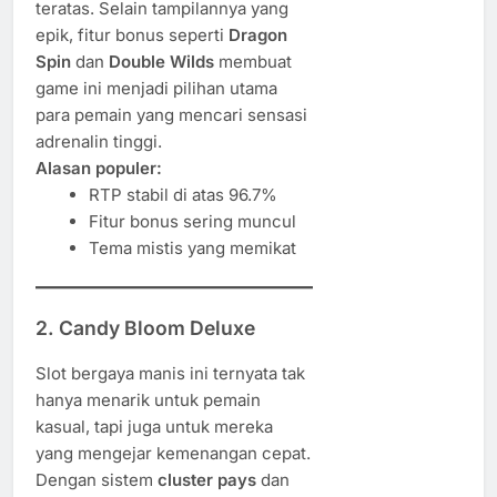
teratas. Selain tampilannya yang
epik, fitur bonus seperti
Dragon
Spin
dan
Double Wilds
membuat
game ini menjadi pilihan utama
para pemain yang mencari sensasi
adrenalin tinggi.
Alasan populer:
RTP stabil di atas 96.7%
Fitur bonus sering muncul
Tema mistis yang memikat
2.
Candy Bloom Deluxe
Slot bergaya manis ini ternyata tak
hanya menarik untuk pemain
kasual, tapi juga untuk mereka
yang mengejar kemenangan cepat.
Dengan sistem
cluster pays
dan