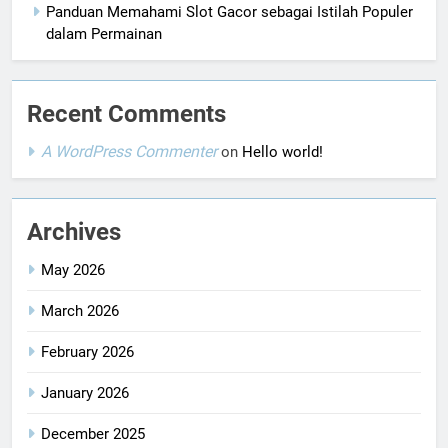
Panduan Memahami Slot Gacor sebagai Istilah Populer
dalam Permainan
Recent Comments
A WordPress Commenter
on
Hello world!
Archives
May 2026
March 2026
February 2026
January 2026
December 2025