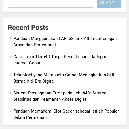
SEARCH
Recent Posts
Panduan Menggunakan LAE138 Link Alternatif dengan
Aman dan Profesional
Cara Login Tiara4D Tanpa Kendala pada Jaringan
Internet Cepat
Teknologi yang Membantu Gamer Meningkatkan Skill
Bermain di Era Digital
Sistem Penanganan Error pada Lebah4D: Strategi
Stabilitas dan Keamanan Akses Digital
Panduan Memahami Slot Gacor sebagai Istilah Populer
dalam Permainan