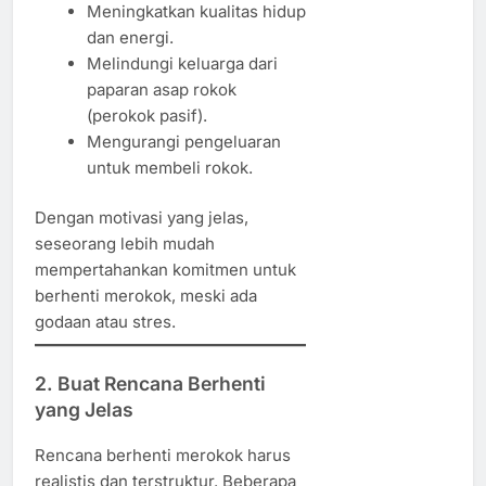
Meningkatkan kualitas hidup
dan energi.
Melindungi keluarga dari
paparan asap rokok
(perokok pasif).
Mengurangi pengeluaran
untuk membeli rokok.
Dengan motivasi yang jelas,
seseorang lebih mudah
mempertahankan komitmen untuk
berhenti merokok, meski ada
godaan atau stres.
2. Buat Rencana Berhenti
yang Jelas
Rencana berhenti merokok harus
realistis dan terstruktur. Beberapa