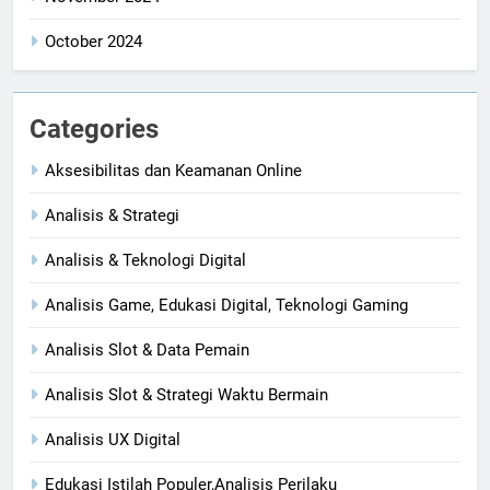
October 2024
Categories
Aksesibilitas dan Keamanan Online
Analisis & Strategi
Analisis & Teknologi Digital
Analisis Game, Edukasi Digital, Teknologi Gaming
Analisis Slot & Data Pemain
Analisis Slot & Strategi Waktu Bermain
Analisis UX Digital
Edukasi Istilah Populer,Analisis Perilaku