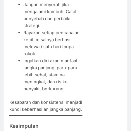
Jangan menyerah jika
mengalami kambuh. Catat
penyebab dan perbaiki
strategi.
Rayakan setiap pencapaian
kecil, misalnya berhasil
melewati satu hari tanpa
rokok.
Ingatkan diri akan manfaat
jangka panjang: paru-paru
lebih sehat, stamina
meningkat, dan risiko
penyakit berkurang.
Kesabaran dan konsistensi menjadi
kunci keberhasilan jangka panjang.
Kesimpulan