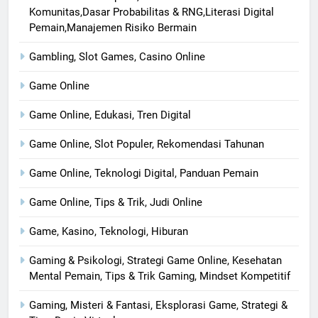
Komunitas,Dasar Probabilitas & RNG,Literasi Digital
Pemain,Manajemen Risiko Bermain
Gambling, Slot Games, Casino Online
Game Online
Game Online, Edukasi, Tren Digital
Game Online, Slot Populer, Rekomendasi Tahunan
Game Online, Teknologi Digital, Panduan Pemain
Game Online, Tips & Trik, Judi Online
Game, Kasino, Teknologi, Hiburan
Gaming & Psikologi, Strategi Game Online, Kesehatan
Mental Pemain, Tips & Trik Gaming, Mindset Kompetitif
Gaming, Misteri & Fantasi, Eksplorasi Game, Strategi &