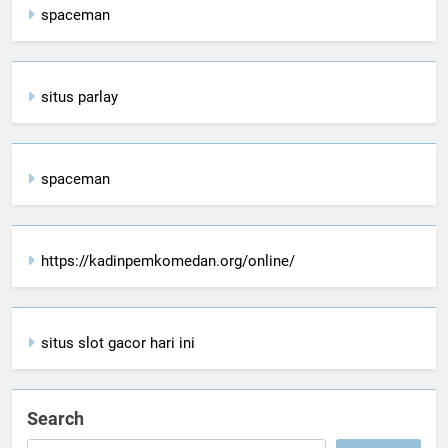
spaceman
situs parlay
spaceman
https://kadinpemkomedan.org/online/
situs slot gacor hari ini
Search