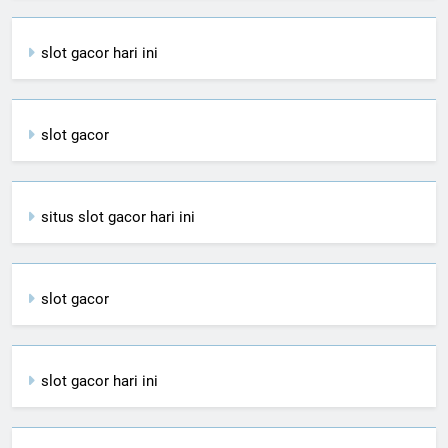
slot gacor hari ini
slot gacor
situs slot gacor hari ini
slot gacor
slot gacor hari ini