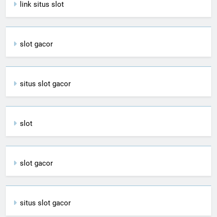
link situs slot
slot gacor
situs slot gacor
slot
slot gacor
situs slot gacor