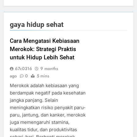
gaya hidup sehat
Cara Mengatasi Kebiasaan
Merokok: Strategi Praktis
untuk Hidup Lebih Sehat
67c0316
9 months
ago
0
5 mins
Merokok adalah kebiasaan yang
berdampak negatif pada kesehatan
jangka panjang. Selain
meningkatkan risiko penyakit paru-
paru, jantung, dan kanker, merokok
juga memengaruhi stamina,
kualitas tidur, dan produktivitas
sehari-hari. Berhenti merokok