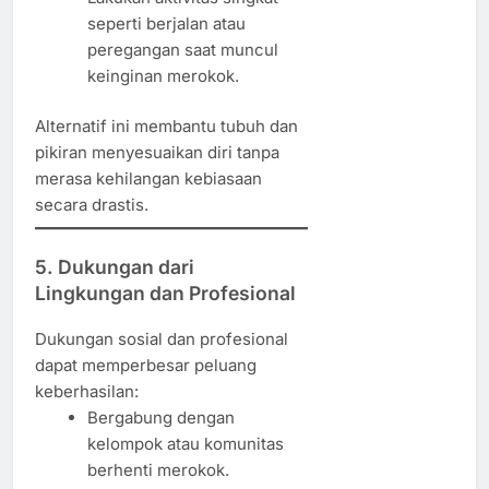
seperti berjalan atau
peregangan saat muncul
keinginan merokok.
Alternatif ini membantu tubuh dan
pikiran menyesuaikan diri tanpa
merasa kehilangan kebiasaan
secara drastis.
5. Dukungan dari
Lingkungan dan Profesional
Dukungan sosial dan profesional
dapat memperbesar peluang
keberhasilan:
Bergabung dengan
kelompok atau komunitas
berhenti merokok.