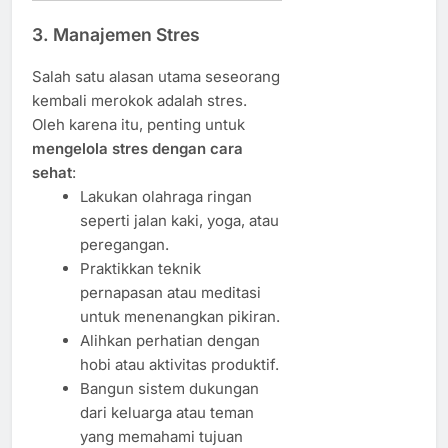
3. Manajemen Stres
Salah satu alasan utama seseorang
kembali merokok adalah stres.
Oleh karena itu, penting untuk
mengelola stres dengan cara
sehat
:
Lakukan olahraga ringan
seperti jalan kaki, yoga, atau
peregangan.
Praktikkan teknik
pernapasan atau meditasi
untuk menenangkan pikiran.
Alihkan perhatian dengan
hobi atau aktivitas produktif.
Bangun sistem dukungan
dari keluarga atau teman
yang memahami tujuan