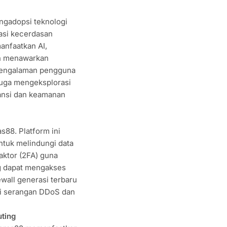
engadopsi teknologi
rasi kecerdasan
anfaatkan AI,
an menawarkan
 pengalaman pengguna
uga mengeksplorasi
ransi dan keamanan
s88. Platform ini
ntuk melindungi data
aktor (2FA) guna
g dapat mengakses
wall generasi terbaru
ti serangan DDoS dan
ting