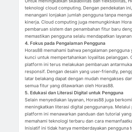
Untuk meningkatkan skalabilitas dan fleksibilitas
teknologi cloud computing. Dengan pendekatan ini,
menangani lonjakan jumlah pengguna tanpa menga
kinerja. Cloud computing juga memungkinkan Hor
pembaruan sistem dan penambahan fitur baru denga
memastikan pengguna selalu mendapatkan layanan 
4. Fokus pada Pengalaman Pengguna
Horas88 memahami bahwa pengalaman pengguna ya
kunci untuk mempertahankan loyalitas pelanggan. O
platform ini terus melakukan pembaruan antarmuka a
responsif. Dengan desain yang user-friendly, peng
latar belakang dapat dengan mudah mengakses da
semua fitur yang ditawarkan oleh Horas88.
5. Edukasi dan Literasi Digital untuk Pengguna
Selain menyediakan layanan, Horas88 juga berkom
meningkatkan literasi digital penggunanya. Melalui p
platform ini menawarkan panduan dan tutorial ya
memahami teknologi terbaru dan cara memanfaatka
Inisiatif ini tidak hanya memberdayakan pengguna t