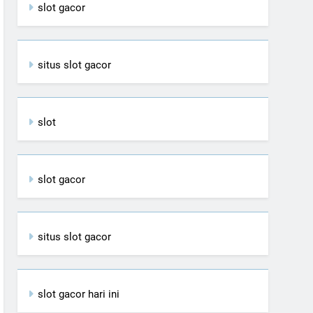
slot gacor
situs slot gacor
slot
slot gacor
situs slot gacor
slot gacor hari ini