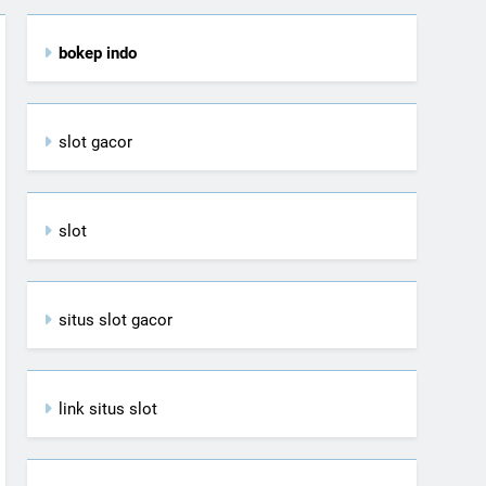
bokep indo
slot gacor
slot
situs slot gacor
link situs slot