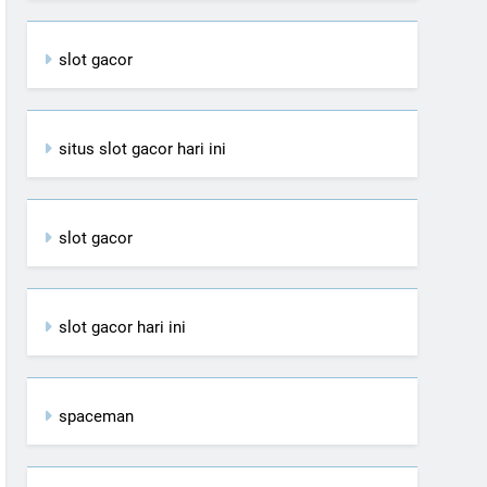
slot gacor
situs slot gacor hari ini
slot gacor
slot gacor hari ini
spaceman