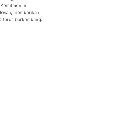
 Komitmen ini
elevan, memberikan
ng terus berkembang.