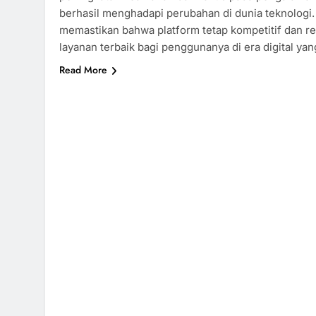
berhasil menghadapi perubahan di dunia teknologi.
memastikan bahwa platform tetap kompetitif dan r
layanan terbaik bagi penggunanya di era digital ya
Read More