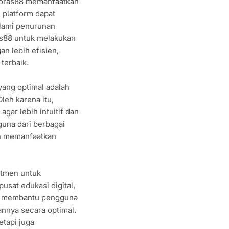
, Horas88 memanfaatkan
 platform dapat
lami penurunan
as88 untuk melakukan
n lebih efisien,
terbaik.
ng optimal adalah
leh karena itu,
gar lebih intuitif dan
guna dari berbagai
n memanfaatkan
itmen untuk
usat edukasi digital,
ng membantu pengguna
nnya secara optimal.
etapi juga