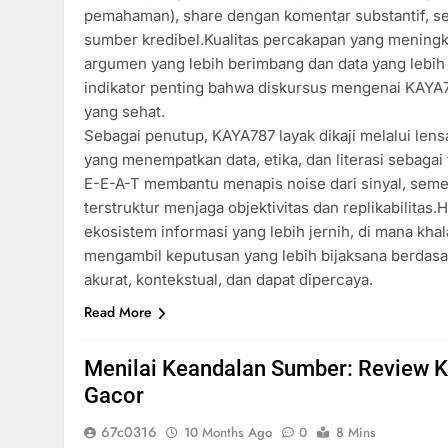
pemahaman), share dengan komentar substantif, ser
sumber kredibel.Kualitas percakapan yang meningk
argumen yang lebih berimbang dan data yang lebi
indikator penting bahwa diskursus mengenai KAYA7
yang sehat.
Sebagai penutup, KAYA787 layak dikaji melalui lens
yang menempatkan data, etika, dan literasi sebaga
E-E-A-T membantu menapis noise dari sinyal, seme
terstruktur menjaga objektivitas dan replikabilitas.
ekosistem informasi yang lebih jernih, di mana kha
mengambil keputusan yang lebih bijaksana berdas
akurat, kontekstual, dan dapat dipercaya.
Read More
Menilai Keandalan Sumber: Review 
Gacor
67c0316
10 Months Ago
0
8 Mins