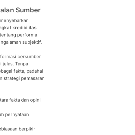
dalan Sumber
n menyebarkan
gkat kredibilitas
 tentang performa
engalaman subjektif,
nformasi bersumber
i jelas. Tanpa
ebagai fakta, padahal
kan strategi pemasaran
ra fakta dan opini
h pernyataan
iasaan berpikir