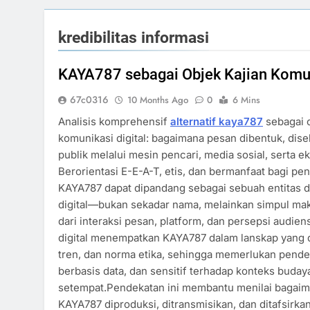
kredibilitas informasi
KAYA787 sebagai Objek Kajian Komun
67c0316
10 Months Ago
0
6 Mins
Analisis komprehensif
alternatif kaya787
sebagai o
komunikasi digital: bagaimana pesan dibentuk, dise
publik melalui mesin pencari, media sosial, serta e
Berorientasi E-E-A-T, etis, dan bermanfaat bagi p
KAYA787 dapat dipandang sebagai sebuah entitas di
digital—bukan sekadar nama, melainkan simpul ma
dari interaksi pesan, platform, dan persepsi audien
digital menempatkan KAYA787 dalam lanskap yang d
tren, dan norma etika, sehingga memerlukan pendek
berbasis data, dan sensitif terhadap konteks buda
setempat.Pendekatan ini membantu menilai bagaim
KAYA787 diproduksi, ditransmisikan, dan ditafsirkan