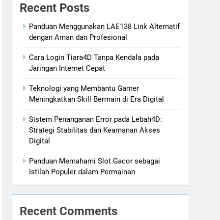
Recent Posts
Panduan Menggunakan LAE138 Link Alternatif
dengan Aman dan Profesional
Cara Login Tiara4D Tanpa Kendala pada
Jaringan Internet Cepat
Teknologi yang Membantu Gamer
Meningkatkan Skill Bermain di Era Digital
Sistem Penanganan Error pada Lebah4D:
Strategi Stabilitas dan Keamanan Akses
Digital
Panduan Memahami Slot Gacor sebagai
Istilah Populer dalam Permainan
Recent Comments