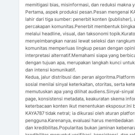
memitigasi bias, misinformasi, dan reduksi makna ya
Pertama, aspek produksi pesan.Pesan mengenai 
lahir dari tiga sumber: penerbit konten (publisher),
percakapan komunitas.Penerbit membentuk bingkai
melalui headline, visual, dan taksonomi topik.Kura
menyeimbangkan narasi lewat seleksi dan rangkum
komunitas memperluas lingkup pesan dengan opini,
interpretasi alternatif.Memahami siapa yang berbica
dengan tujuan apa, merupakan langkah kunci untuk
dan intensi komunikatif.
Kedua, jalur distribusi dan peran algoritma.Platfo
sosial menilai sinyal keterkaitan, otoritas, serta ket
memutuskan apa yang dilihat audiens.Sinyal-sinyal 
page, konsistensi metadata, keakuratan skema infor
keterbacaan konten ikut menentukan eksposur.Ini be
KAYA787 tidak netral; ia dikurasi oleh aturan platfo
pengguna.Karenanya, evaluasi harus membedakan a
dan kredibilitas.Popularitas bukan jaminan kebena
kredibilitas menuntut verifikasi, konsistensi, dan re