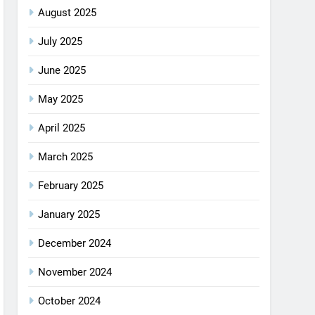
August 2025
July 2025
June 2025
May 2025
April 2025
March 2025
February 2025
January 2025
December 2024
November 2024
October 2024