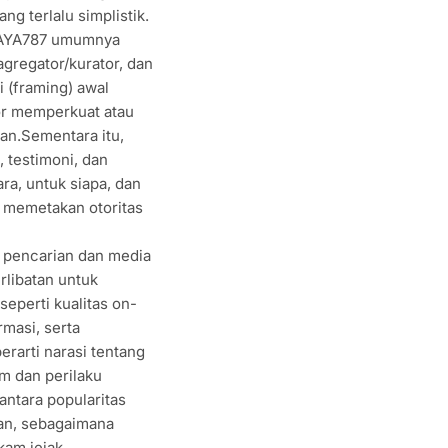
ng terlalu simplistik.
KAYA787 umumnya
 agregator/kurator, dan
 (framing) awal
tor memperkuat atau
an.Sementara itu,
 testimoni, dan
ra, untuk siapa, dan
 memetakan otoritas
rm pencarian dan media
erlibatan untuk
seperti kualitas on-
masi, serta
rarti narasi tentang
rm dan perilaku
ntara popularitas
ran, sebagaimana
kam jejak.