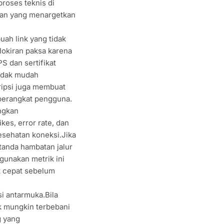
roses teknis di
anan yang menargetkan
uah link yang tidak
lokiran paksa karena
 dan sertifikat
tidak mudah
kripsi juga membuat
 perangkat pengguna.
angkan
ikes, error rate, dan
esehatan koneksi.Jika
 tanda hambatan jalur
gunakan metrik ini
at cepat sebelum
si antarmuka.Bila
k mungkin terbebani
g yang