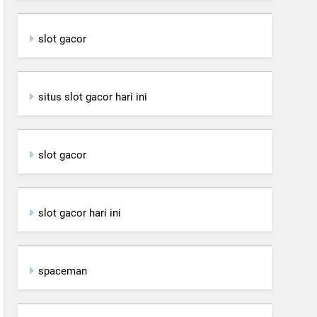
slot gacor
situs slot gacor hari ini
slot gacor
slot gacor hari ini
spaceman