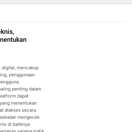
eknis,
enentukan
t digital, mencakup
uting, penggunaan
pengguna.
 paling penting dalam
latform dapat
a yang menentukan
t diakses secara
an sekadar mengecek
nis di baliknya
bertahan selama trafik