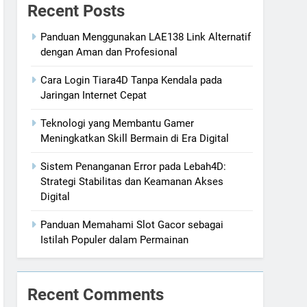
Recent Posts
Panduan Menggunakan LAE138 Link Alternatif
dengan Aman dan Profesional
Cara Login Tiara4D Tanpa Kendala pada
Jaringan Internet Cepat
Teknologi yang Membantu Gamer
Meningkatkan Skill Bermain di Era Digital
Sistem Penanganan Error pada Lebah4D:
Strategi Stabilitas dan Keamanan Akses
Digital
Panduan Memahami Slot Gacor sebagai
Istilah Populer dalam Permainan
Recent Comments