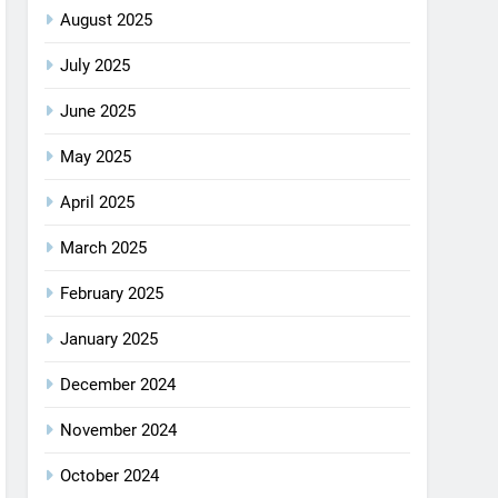
August 2025
July 2025
June 2025
May 2025
April 2025
March 2025
February 2025
January 2025
December 2024
November 2024
October 2024