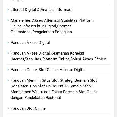
Literasi Digital & Analisis Informasi
Manajemen Akses Alternatif,Stabilitas Platform
Online,Infrastruktur Digital,Optimasi
Operasional,Pengalaman Pengguna
Panduan Akses Digital
Panduan Akses Digital,Keamanan Koneksi
Internet,Stabilitas Platform Online,Solusi Akses Efisien
Panduan Game, Slot Online, Hiburan Digital
Panduan Memilih Situs Slot Strategi Bermain Slot
Konsisten Tips Slot Online untuk Pemain Stabil
Manajemen Waktu dan Fokus Bermain Slot Online
dengan Pendekatan Rasional
Panduan Slot Online