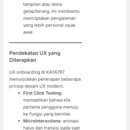
tampilan atau tema
gelap/terang. Ini membantu
menciptakan pengalaman
yang lebih personal sejak
awal.
Pendekatan UX yang
Diterapkan
UX onboarding di KAYA787
menunjukkan penerapan beberapa
prinsip desain UX modern:
First Click Testing:
memastikan bahwa klik
pertama pengguna menuju
ke fungsi yang bernilai.
Microinteractions:
animasi
halus dan transisi pada saat