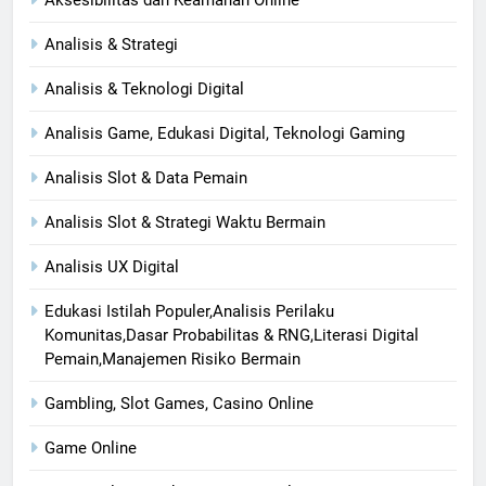
Analisis & Strategi
Analisis & Teknologi Digital
Analisis Game, Edukasi Digital, Teknologi Gaming
Analisis Slot & Data Pemain
Analisis Slot & Strategi Waktu Bermain
Analisis UX Digital
Edukasi Istilah Populer,Analisis Perilaku
Komunitas,Dasar Probabilitas & RNG,Literasi Digital
Pemain,Manajemen Risiko Bermain
Gambling, Slot Games, Casino Online
Game Online