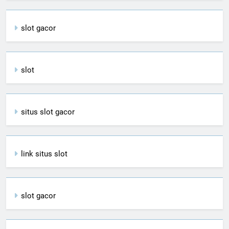
slot gacor
slot
situs slot gacor
link situs slot
slot gacor