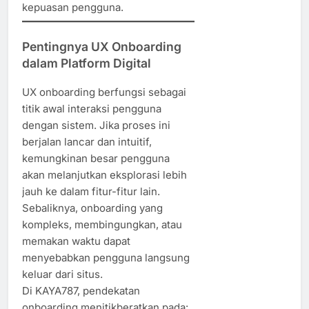
kepuasan pengguna.
Pentingnya UX Onboarding
dalam Platform Digital
UX onboarding berfungsi sebagai
titik awal interaksi pengguna
dengan sistem. Jika proses ini
berjalan lancar dan intuitif,
kemungkinan besar pengguna
akan melanjutkan eksplorasi lebih
jauh ke dalam fitur-fitur lain.
Sebaliknya, onboarding yang
kompleks, membingungkan, atau
memakan waktu dapat
menyebabkan pengguna langsung
keluar dari situs.
Di KAYA787, pendekatan
onboarding menitikberatkan pada: