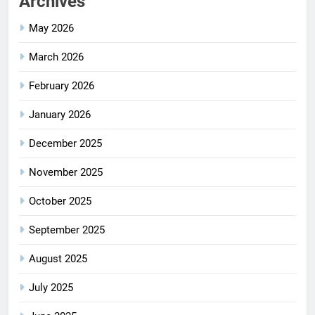
Archives
May 2026
March 2026
February 2026
January 2026
December 2025
November 2025
October 2025
September 2025
August 2025
July 2025