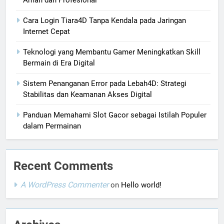
Cara Login Tiara4D Tanpa Kendala pada Jaringan
Internet Cepat
Teknologi yang Membantu Gamer Meningkatkan Skill
Bermain di Era Digital
Sistem Penanganan Error pada Lebah4D: Strategi
Stabilitas dan Keamanan Akses Digital
Panduan Memahami Slot Gacor sebagai Istilah Populer
dalam Permainan
Recent Comments
A WordPress Commenter
on
Hello world!