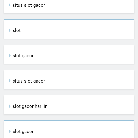
situs slot gacor
slot
slot gacor
situs slot gacor
slot gacor hari ini
slot gacor