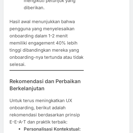
mengikuti petunjuk yang
diberikan.
Hasil awal menunjukkan bahwa
pengguna yang menyelesaikan
onboarding dalam 1-2 menit
memiliki engagement 40% lebih
tinggi dibandingkan mereka yang
onboarding-nya tertunda atau tidak
selesai.
Rekomendasi dan Perbaikan
Berkelanjutan
Untuk terus meningkatkan UX
onboarding, berikut adalah
rekomendasi berdasarkan prinsip
E-E-A-T dan praktik terbaik:
Personalisasi Kontekstual: