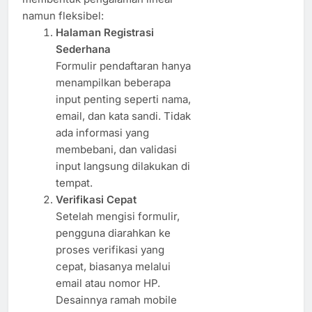
namun fleksibel:
Halaman Registrasi
Sederhana
Formulir pendaftaran hanya
menampilkan beberapa
input penting seperti nama,
email, dan kata sandi. Tidak
ada informasi yang
membebani, dan validasi
input langsung dilakukan di
tempat.
Verifikasi Cepat
Setelah mengisi formulir,
pengguna diarahkan ke
proses verifikasi yang
cepat, biasanya melalui
email atau nomor HP.
Desainnya ramah mobile