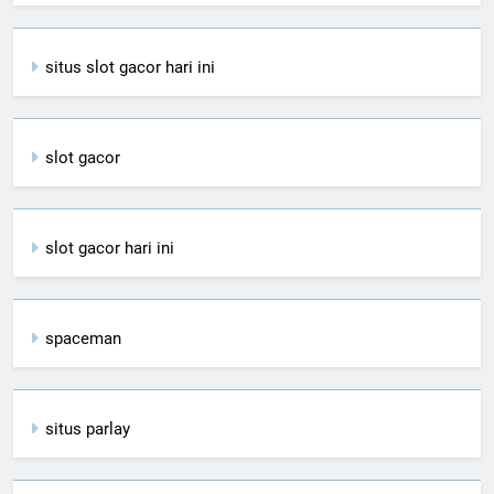
situs slot gacor hari ini
slot gacor
slot gacor hari ini
spaceman
situs parlay