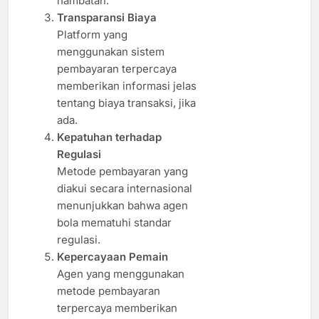
hambatan.
Transparansi Biaya
Platform yang
menggunakan sistem
pembayaran terpercaya
memberikan informasi jelas
tentang biaya transaksi, jika
ada.
Kepatuhan terhadap
Regulasi
Metode pembayaran yang
diakui secara internasional
menunjukkan bahwa agen
bola mematuhi standar
regulasi.
Kepercayaan Pemain
Agen yang menggunakan
metode pembayaran
terpercaya memberikan