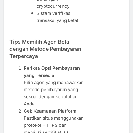
cryptocurrency
Sistem verifikasi
transaksi yang ketat
Tips Memilih Agen Bola
dengan Metode Pembayaran
Terpercaya
Periksa Opsi Pembayaran
yang Tersedia
Pilih agen yang menawarkan
metode pembayaran yang
sesuai dengan kebutuhan
Anda.
Cek Keamanan Platform
Pastikan situs menggunakan
protokol HTTPS dan
memiliki sertifikat SSL.