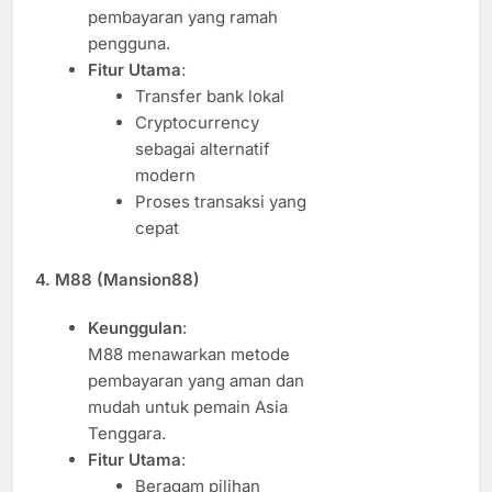
pembayaran yang ramah
pengguna.
Fitur Utama
:
Transfer bank lokal
Cryptocurrency
sebagai alternatif
modern
Proses transaksi yang
cepat
4. M88 (Mansion88)
Keunggulan
:
M88 menawarkan metode
pembayaran yang aman dan
mudah untuk pemain Asia
Tenggara.
Fitur Utama
:
Beragam pilihan