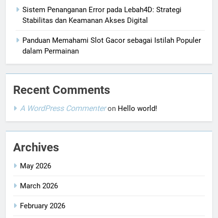
Sistem Penanganan Error pada Lebah4D: Strategi
Stabilitas dan Keamanan Akses Digital
Panduan Memahami Slot Gacor sebagai Istilah Populer
dalam Permainan
Recent Comments
A WordPress Commenter
on
Hello world!
Archives
May 2026
March 2026
February 2026