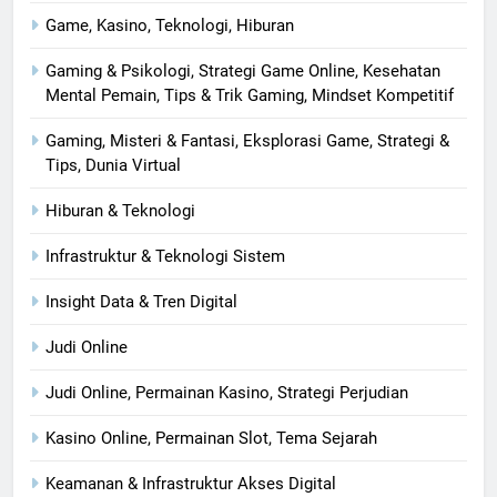
Game, Kasino, Teknologi, Hiburan
Gaming & Psikologi, Strategi Game Online, Kesehatan
Mental Pemain, Tips & Trik Gaming, Mindset Kompetitif
Gaming, Misteri & Fantasi, Eksplorasi Game, Strategi &
Tips, Dunia Virtual
Hiburan & Teknologi
Infrastruktur & Teknologi Sistem
Insight Data & Tren Digital
Judi Online
Judi Online, Permainan Kasino, Strategi Perjudian
Kasino Online, Permainan Slot, Tema Sejarah
Keamanan & Infrastruktur Akses Digital