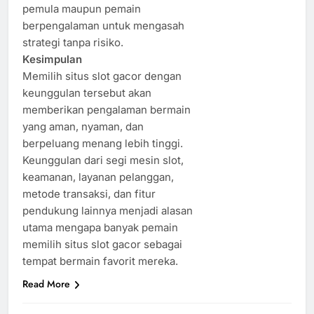
pemula maupun pemain
berpengalaman untuk mengasah
strategi tanpa risiko.
Kesimpulan
Memilih situs slot gacor dengan
keunggulan tersebut akan
memberikan pengalaman bermain
yang aman, nyaman, dan
berpeluang menang lebih tinggi.
Keunggulan dari segi mesin slot,
keamanan, layanan pelanggan,
metode transaksi, dan fitur
pendukung lainnya menjadi alasan
utama mengapa banyak pemain
memilih situs slot gacor sebagai
tempat bermain favorit mereka.
Read More