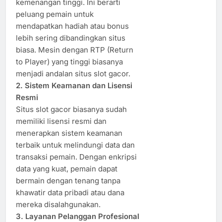
kemenangan tinggi. Ini berarti
peluang pemain untuk
mendapatkan hadiah atau bonus
lebih sering dibandingkan situs
biasa. Mesin dengan RTP (Return
to Player) yang tinggi biasanya
menjadi andalan situs slot gacor.
2. Sistem Keamanan dan Lisensi
Resmi
Situs slot gacor biasanya sudah
memiliki lisensi resmi dan
menerapkan sistem keamanan
terbaik untuk melindungi data dan
transaksi pemain. Dengan enkripsi
data yang kuat, pemain dapat
bermain dengan tenang tanpa
khawatir data pribadi atau dana
mereka disalahgunakan.
3. Layanan Pelanggan Profesional