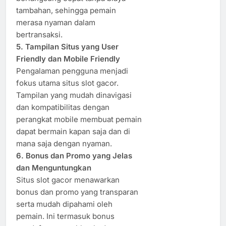
tambahan, sehingga pemain
merasa nyaman dalam
bertransaksi.
5. Tampilan Situs yang User
Friendly dan Mobile Friendly
Pengalaman pengguna menjadi
fokus utama situs slot gacor.
Tampilan yang mudah dinavigasi
dan kompatibilitas dengan
perangkat mobile membuat pemain
dapat bermain kapan saja dan di
mana saja dengan nyaman.
6. Bonus dan Promo yang Jelas
dan Menguntungkan
Situs slot gacor menawarkan
bonus dan promo yang transparan
serta mudah dipahami oleh
pemain. Ini termasuk bonus