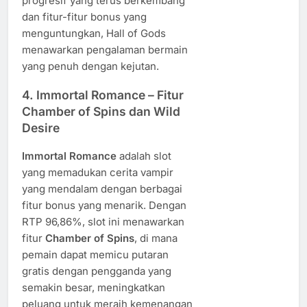
progresif yang terus berkembang
dan fitur-fitur bonus yang
menguntungkan, Hall of Gods
menawarkan pengalaman bermain
yang penuh dengan kejutan.
4.
Immortal Romance – Fitur
Chamber of Spins dan Wild
Desire
Immortal Romance
adalah slot
yang memadukan cerita vampir
yang mendalam dengan berbagai
fitur bonus yang menarik. Dengan
RTP 96,86%, slot ini menawarkan
fitur
Chamber of Spins
, di mana
pemain dapat memicu putaran
gratis dengan pengganda yang
semakin besar, meningkatkan
peluang untuk meraih kemenangan