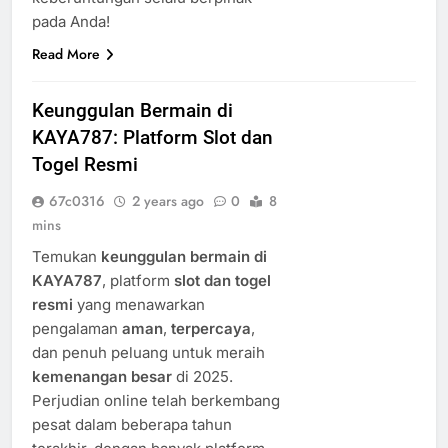
pada Anda!
Read More
Keunggulan Bermain di
KAYA787: Platform Slot dan
Togel Resmi
67c0316
2 years ago
0
8
mins
Temukan
keunggulan bermain di
KAYA787
, platform
slot dan togel
resmi
yang menawarkan
pengalaman
aman
,
terpercaya
,
dan penuh peluang untuk meraih
kemenangan besar
di 2025.
Perjudian online telah berkembang
pesat dalam beberapa tahun