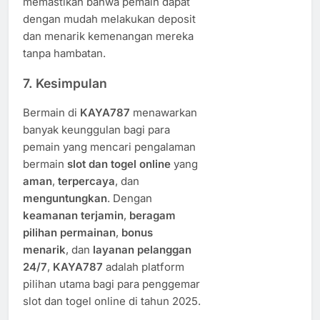
memastikan bahwa pemain dapat
dengan mudah melakukan deposit
dan menarik kemenangan mereka
tanpa hambatan.
7.
Kesimpulan
Bermain di
KAYA787
menawarkan
banyak keunggulan bagi para
pemain yang mencari pengalaman
bermain
slot dan togel online
yang
aman
,
terpercaya
, dan
menguntungkan
. Dengan
keamanan terjamin
,
beragam
pilihan permainan
,
bonus
menarik
, dan
layanan pelanggan
24/7
,
KAYA787
adalah platform
pilihan utama bagi para penggemar
slot dan togel online di tahun 2025.