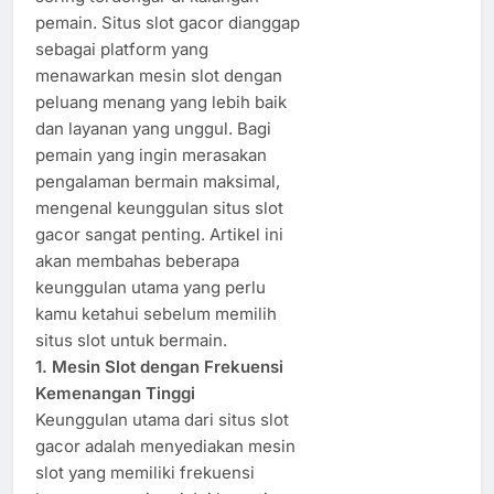
pemain. Situs slot gacor dianggap
sebagai platform yang
menawarkan mesin slot dengan
peluang menang yang lebih baik
dan layanan yang unggul. Bagi
pemain yang ingin merasakan
pengalaman bermain maksimal,
mengenal keunggulan situs slot
gacor sangat penting. Artikel ini
akan membahas beberapa
keunggulan utama yang perlu
kamu ketahui sebelum memilih
situs slot untuk bermain.
1. Mesin Slot dengan Frekuensi
Kemenangan Tinggi
Keunggulan utama dari situs slot
gacor adalah menyediakan mesin
slot yang memiliki frekuensi