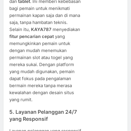
dan
tablet
. Ini memberi kebebasan
bagi pemain untuk menikmati
permainan kapan saja dan di mana
saja, tanpa hambatan teknis.
Selain itu,
KAYA787
menyediakan
fitur pencarian cepat
yang
memungkinkan pemain untuk
dengan mudah menemukan
permainan slot atau togel yang
mereka sukai. Dengan platform
yang mudah digunakan, pemain
dapat fokus pada pengalaman
bermain mereka tanpa merasa
kewalahan dengan desain situs
yang rumit.
5.
Layanan Pelanggan 24/7
yang Responsif
Layanan pelanggan yang responsif