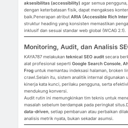
aksesibilitas (accessibility)
agar semua pengguna,
dengan keterbatasan fisik, dapat mengakses kont
baik.Penerapan atribut
ARIA (Accessible Rich Inter
struktur heading yang konsisten memastikan penga
inklusif dan sesuai standar web global (WCAG 2.1).
Monitoring, Audit, dan Analisis S
KAYA787 melakukan
teknical SEO audit
secara ber
alat profesional seperti
Google Search Console
,
Ah
Frog
untuk memantau indeksasi halaman, broken li
crawl.Selain itu, sistem analitik internal digunaka
kinerja kata kunci, perilaku pengguna, serta efekti
mendukung konversi.
Audit rutin ini memungkinkan tim teknis untuk me
masalah sebelum berdampak pada peringkat situs
data-driven
, setiap pembaruan atau perbaikan dil
analisis metrik nyata, bukan sekadar asumsi.