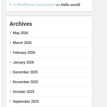
A WordPress Commenter
on
Hello world!
Archives
May 2026
March 2026
February 2026
January 2026
December 2025
November 2025
October 2025
September 2025