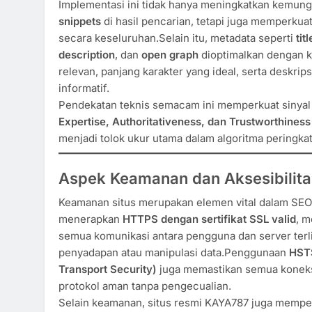
Implementasi ini tidak hanya meningkatkan kemu
snippets
di hasil pencarian, tetapi juga memperkuat 
secara keseluruhan.Selain itu, metadata seperti
tit
description
, dan
open graph
dioptimalkan dengan k
relevan, panjang karakter yang ideal, serta deskrips
informatif.
Pendekatan teknis semacam ini memperkuat sinya
Expertise, Authoritativeness, dan Trustworthiness
menjadi tolok ukur utama dalam algoritma peringka
Aspek Keamanan dan Aksesibilita
Keamanan situs merupakan elemen vital dalam SEO
menerapkan
HTTPS dengan sertifikat SSL valid
, 
semua komunikasi antara pengguna dan server terli
penyadapan atau manipulasi data.Penggunaan
HSTS
Transport Security)
juga memastikan semua koneksi
protokol aman tanpa pengecualian.
Selain keamanan, situs resmi KAYA787 juga mempe