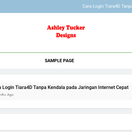
Cara Login Tiara4D Tanpa
Teknologi yang Membantu Gamer Meni
Sistem Penanganan Error pada Lebah4D: Strategi 
ley Tucker Designs
Panduan Menggunakan LAE138 Link Al
ker Designs Menawarkan Karya Desain Kreatif Yang Unik Dan Be
Cara Login Tiara4D Tanpa
SAMPLE PAGE
Teknologi yang Membantu Gamer Meni
Sistem Penanganan Error pada Lebah4D: Strategi 
a4D Tanpa Kendala pada Jaringan Internet Cepat
Teknol
5 Months