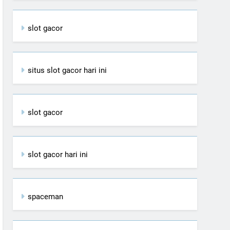
slot gacor
situs slot gacor hari ini
slot gacor
slot gacor hari ini
spaceman