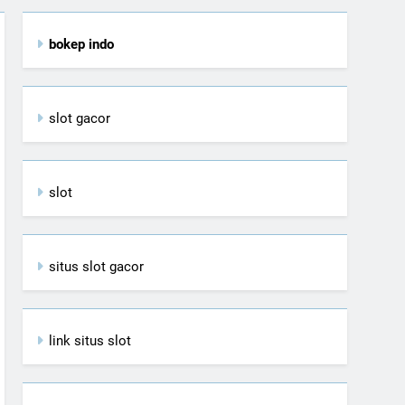
bokep indo
slot gacor
slot
situs slot gacor
link situs slot