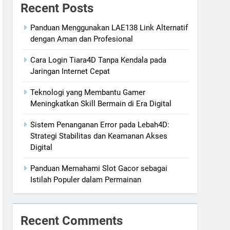
Recent Posts
Panduan Menggunakan LAE138 Link Alternatif
dengan Aman dan Profesional
Cara Login Tiara4D Tanpa Kendala pada
Jaringan Internet Cepat
Teknologi yang Membantu Gamer
Meningkatkan Skill Bermain di Era Digital
Sistem Penanganan Error pada Lebah4D:
Strategi Stabilitas dan Keamanan Akses
Digital
Panduan Memahami Slot Gacor sebagai
Istilah Populer dalam Permainan
Recent Comments