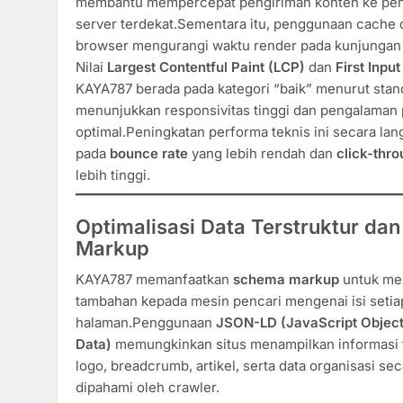
membantu mempercepat pengiriman konten ke peng
server terdekat.Sementara itu, penggunaan cache d
browser mengurangi waktu render pada kunjungan 
Nilai
Largest Contentful Paint (LCP)
dan
First Inpu
KAYA787 berada pada kategori “baik” menurut stan
menunjukkan responsivitas tinggi dan pengalaman
optimal.Peningkatan performa teknis ini secara l
pada
bounce rate
yang lebih rendah dan
click-thro
lebih tinggi.
Optimalisasi Data Terstruktur da
Markup
KAYA787 memanfaatkan
schema markup
untuk me
tambahan kepada mesin pencari mengenai isi setia
halaman.Penggunaan
JSON-LD (JavaScript Object 
Data)
memungkinkan situs menampilkan informasi t
logo, breadcrumb, artikel, serta data organisasi se
dipahami oleh crawler.