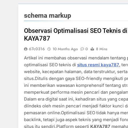
schema markup
Observasi Optimalisasi SEO Teknis di
KAYA787
67c0316
10 Months Ago
0
8 Mins
Artikel ini membahas observasi mendalam tentang
optimalisasi SEO teknis di
situs resmi kaya787
, te
website, kecepatan halaman, data terstruktur, ser
situs.Ditulis dengan gaya SEO-friendly mengikuti pri
ini memberikan wawasan komprehensif tentang stra
memperkuat performa mesin pencari dan pengala
Dalam era digital saat ini, kehadiran situs yang ce
diindeks oleh mesin pencari menjadi faktor kunci 
pemasaran online.Optimalisasi SEO tidak hanya m
backlink, tetapi juga aspek teknis yang menjadi fon
situs itu sendiri.Platform seperti
KAYA787
memaham