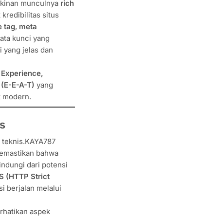
ngkinan munculnya
rich
kredibilitas situs
le tag
,
meta
ata kunci yang
i yang jelas dan
l
Experience,
 (E-E-A-T)
yang
t modern.
s
 teknis.KAYA787
memastikan bahwa
ndungi dari potensi
 (HTTP Strict
 berjalan melalui
rhatikan aspek