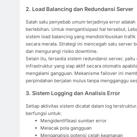
2. Load Balancing dan Redundansi Server
Salah satu penyebab umum terjadinya error adalah
berlebihan. Untuk mengantisipasi hal tersebut, 
sistem load balancing yang mendistribusikan trafik
secara merata. Strategi ini mencegah satu server be
dan mengurangi risiko downtime.
Selain itu, tersedia sistem redundansi server, yait
infrastruktur yang siap aktif secara otomatis apabi
mengalami gangguan. Mekanisme failover ini mem
perpindahan berjalan mulus tanpa mengganggu ses
3. Sistem Logging dan Analisis Error
Setiap aktivitas sistem dicatat dalam log terstruktur
berfungsi untuk:
Mengidentifikasi sumber error
Melacak pola gangguan
Menganalisis potensi celah keamanan