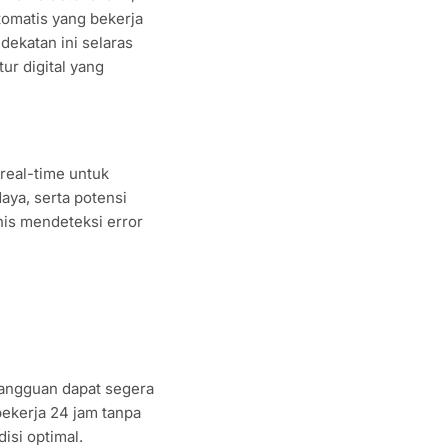
tomatis yang bekerja
ekatan ini selaras
ur digital yang
real-time untuk
ya, serta potensi
nis mendeteksi error
 gangguan dapat segera
bekerja 24 jam tanpa
isi optimal.