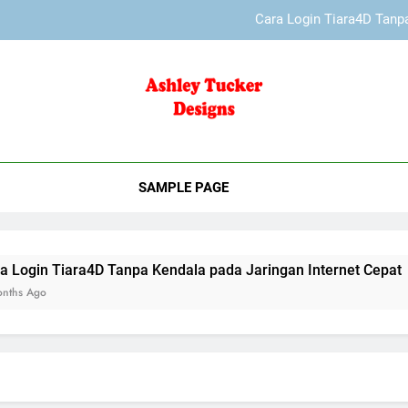
Cara Login Tiara4D Tanpa
Teknologi yang Membantu Gamer Meni
Sistem Penanganan Error pada Lebah4D: Strategi 
ley Tucker Designs
Panduan Menggunakan LAE138 Link Al
ker Designs Menawarkan Karya Desain Kreatif Yang Unik Dan Be
Cara Login Tiara4D Tanpa
SAMPLE PAGE
Teknologi yang Membantu Gamer Meni
Sistem Penanganan Error pada Lebah4D: Strategi 
ra4D Tanpa Kendala pada Jaringan Internet Cepat
Tekno
5 Month