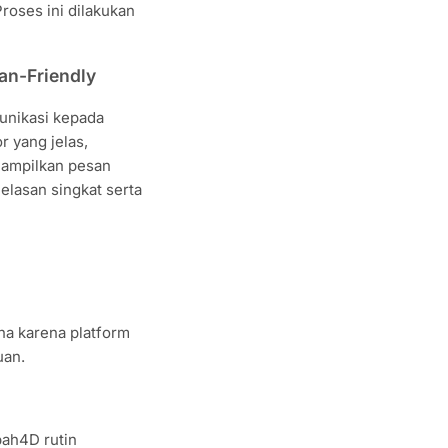
roses ini dilakukan
an-Friendly
unikasi kepada
 yang jelas,
nampilkan pesan
elasan singkat serta
a karena platform
uan.
bah4D rutin