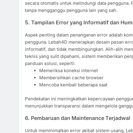
secara otomatis untuk melindungi data pengguna. P
tanpa mengganggu pengguna lain yang sah.
5. Tampilan Error yang Informatif dan Hum
Aspek penting dalam penanganan error adalah kom
pengguna. Lebah4D menerapkan desain pesan error
informatif, dan tidak membingungkan. Alih-alih me
teknis yang sulit dipahami, sistem memberikan penj
panduan solusi, seperti:
Memeriksa koneksi internet
Membersihkan cache browser
Mencoba kembali beberapa saat
Pendekatan ini meningkatkan kepercayaan penggun
menunjukkan transparansi dalam mengelola gangg
6. Pembaruan dan Maintenance Terjadwal
Untuk meminimalkan error akibat sistem usang, Le