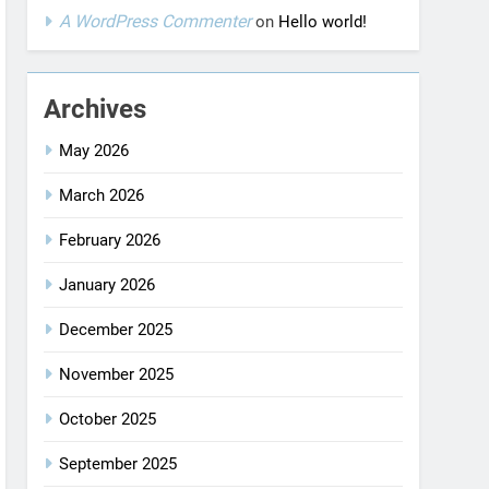
A WordPress Commenter
on
Hello world!
Archives
May 2026
March 2026
February 2026
January 2026
December 2025
November 2025
October 2025
September 2025