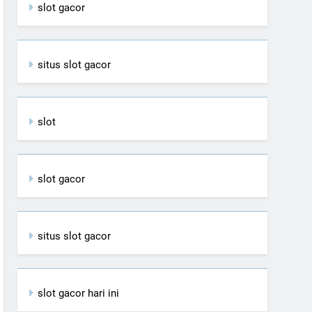
slot gacor
situs slot gacor
slot
slot gacor
situs slot gacor
slot gacor hari ini