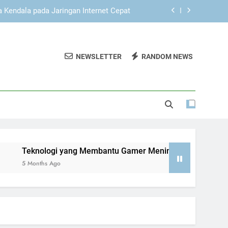
 Kendala pada Jaringan Internet Cepat
ngkatkan Skill Bermain di Era Digital
Stabilitas dan Keamanan Akses Digital
NEWSLETTER
RANDOM NEWS
ternatif dengan Aman dan Profesional
rkualitas Tinggi Untuk Berbagai Keperluan.
 Kendala pada Jaringan Internet Cepat
ngkatkan Skill Bermain di Era Digital
Stabilitas dan Keamanan Akses Digital
logi yang Membantu Gamer Meningkatkan Skill Bermain di Era 
s Ago