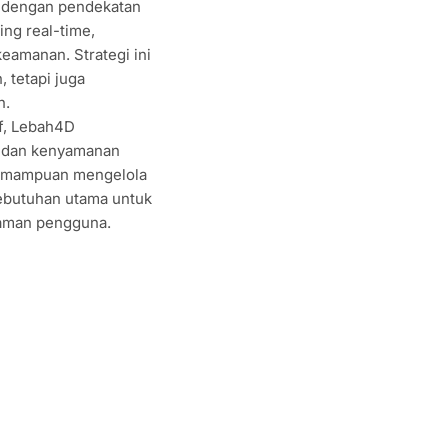
 dengan pendekatan
ng real-time,
keamanan. Strategi ini
 tetapi juga
n.
if, Lebah4D
n dan kenyamanan
 kemampuan mengelola
 kebutuhan utama untuk
laman pengguna.