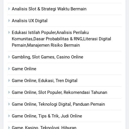
Analisis Slot & Strategi Waktu Bermain
Analisis UX Digital
Edukasi Istilah Populer,Analisis Perilaku
Komunitas,Dasar Probabilitas & RNG,Literasi Digital
Pemain,Manajemen Risiko Bermain
Gambling, Slot Games, Casino Online
Game Online
Game Online, Edukasi, Tren Digital
Game Online, Slot Populer, Rekomendasi Tahunan
Game Online, Teknologi Digital, Panduan Pemain
Game Online, Tips & Trik, Judi Online
Game, Kasino, Teknologi, Hiburan