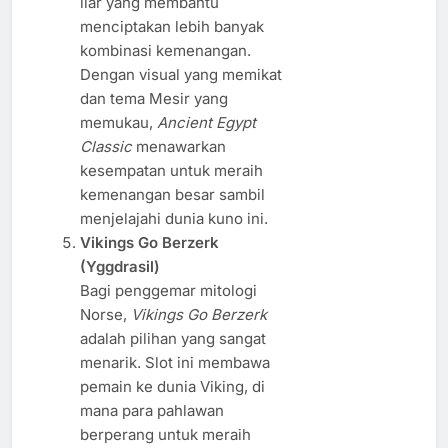
liar yang membantu
menciptakan lebih banyak
kombinasi kemenangan.
Dengan visual yang memikat
dan tema Mesir yang
memukau,
Ancient Egypt
Classic
menawarkan
kesempatan untuk meraih
kemenangan besar sambil
menjelajahi dunia kuno ini.
Vikings Go Berzerk
(Yggdrasil)
Bagi penggemar mitologi
Norse,
Vikings Go Berzerk
adalah pilihan yang sangat
menarik. Slot ini membawa
pemain ke dunia Viking, di
mana para pahlawan
berperang untuk meraih