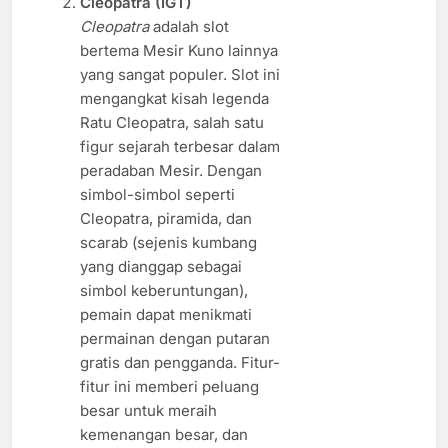
Cleopatra (IGT)
Cleopatra
adalah slot
bertema Mesir Kuno lainnya
yang sangat populer. Slot ini
mengangkat kisah legenda
Ratu Cleopatra, salah satu
figur sejarah terbesar dalam
peradaban Mesir. Dengan
simbol-simbol seperti
Cleopatra, piramida, dan
scarab (sejenis kumbang
yang dianggap sebagai
simbol keberuntungan),
pemain dapat menikmati
permainan dengan putaran
gratis dan pengganda. Fitur-
fitur ini memberi peluang
besar untuk meraih
kemenangan besar, dan