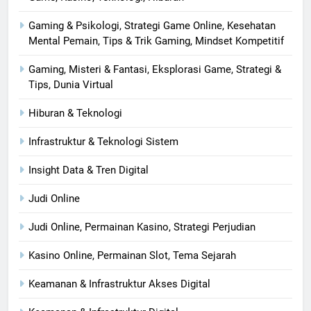
Gaming & Psikologi, Strategi Game Online, Kesehatan
Mental Pemain, Tips & Trik Gaming, Mindset Kompetitif
Gaming, Misteri & Fantasi, Eksplorasi Game, Strategi &
Tips, Dunia Virtual
Hiburan & Teknologi
Infrastruktur & Teknologi Sistem
Insight Data & Tren Digital
Judi Online
Judi Online, Permainan Kasino, Strategi Perjudian
Kasino Online, Permainan Slot, Tema Sejarah
Keamanan & Infrastruktur Akses Digital