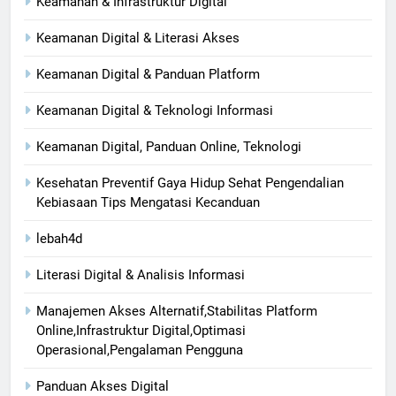
Keamanan & Infrastruktur Digital
Keamanan Digital & Literasi Akses
Keamanan Digital & Panduan Platform
Keamanan Digital & Teknologi Informasi
Keamanan Digital, Panduan Online, Teknologi
Kesehatan Preventif Gaya Hidup Sehat Pengendalian
Kebiasaan Tips Mengatasi Kecanduan
lebah4d
Literasi Digital & Analisis Informasi
Manajemen Akses Alternatif,Stabilitas Platform
Online,Infrastruktur Digital,Optimasi
Operasional,Pengalaman Pengguna
Panduan Akses Digital