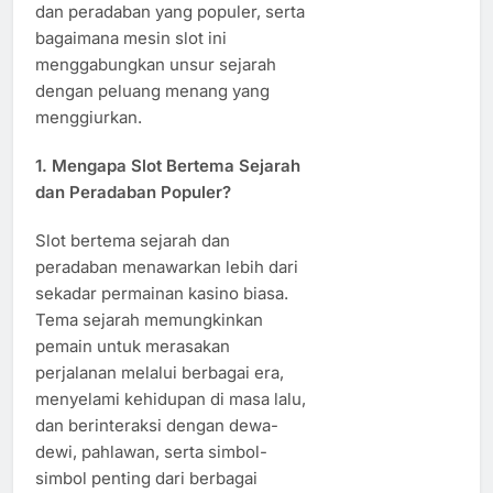
dan peradaban yang populer, serta
bagaimana mesin slot ini
menggabungkan unsur sejarah
dengan peluang menang yang
menggiurkan.
1.
Mengapa Slot Bertema Sejarah
dan Peradaban Populer?
Slot bertema sejarah dan
peradaban menawarkan lebih dari
sekadar permainan kasino biasa.
Tema sejarah memungkinkan
pemain untuk merasakan
perjalanan melalui berbagai era,
menyelami kehidupan di masa lalu,
dan berinteraksi dengan dewa-
dewi, pahlawan, serta simbol-
simbol penting dari berbagai