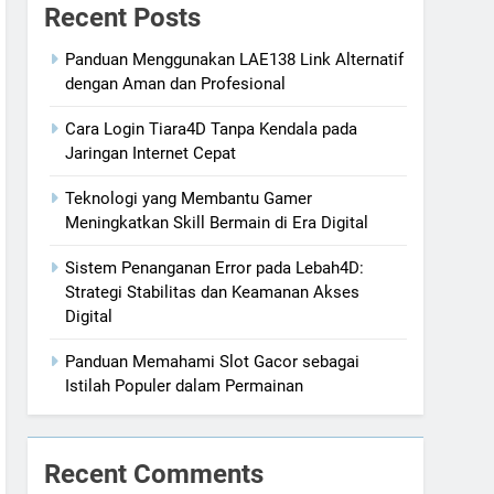
Recent Posts
Panduan Menggunakan LAE138 Link Alternatif
dengan Aman dan Profesional
Cara Login Tiara4D Tanpa Kendala pada
Jaringan Internet Cepat
Teknologi yang Membantu Gamer
Meningkatkan Skill Bermain di Era Digital
Sistem Penanganan Error pada Lebah4D:
Strategi Stabilitas dan Keamanan Akses
Digital
Panduan Memahami Slot Gacor sebagai
Istilah Populer dalam Permainan
Recent Comments