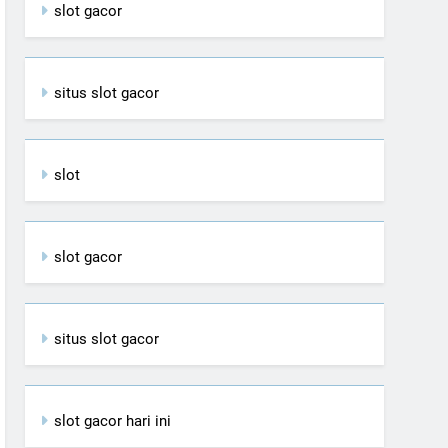
slot gacor
situs slot gacor
slot
slot gacor
situs slot gacor
slot gacor hari ini