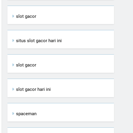
slot gacor
situs slot gacor hari ini
slot gacor
slot gacor hari ini
spaceman