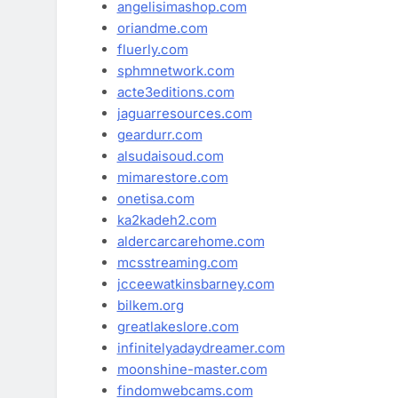
angelisimashop.com
oriandme.com
fluerly.com
sphmnetwork.com
acte3editions.com
jaguarresources.com
geardurr.com
alsudaisoud.com
mimarestore.com
onetisa.com
ka2kadeh2.com
aldercarcarehome.com
mcsstreaming.com
jcceewatkinsbarney.com
bilkem.org
greatlakeslore.com
infinitelyadaydreamer.com
moonshine-master.com
findomwebcams.com