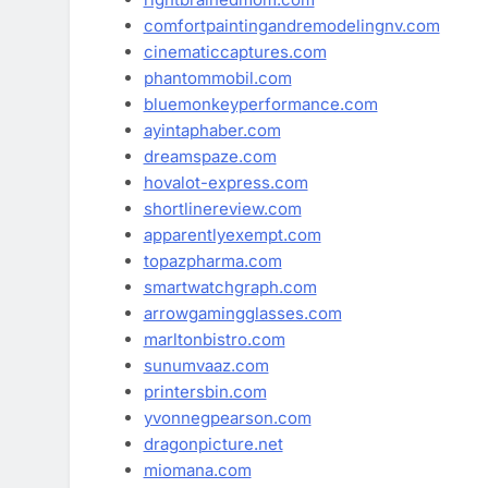
comfortpaintingandremodelingnv.com
cinematiccaptures.com
phantommobil.com
bluemonkeyperformance.com
ayintaphaber.com
dreamspaze.com
hovalot-express.com
shortlinereview.com
apparentlyexempt.com
topazpharma.com
smartwatchgraph.com
arrowgamingglasses.com
marltonbistro.com
sunumvaaz.com
printersbin.com
yvonnegpearson.com
dragonpicture.net
miomana.com