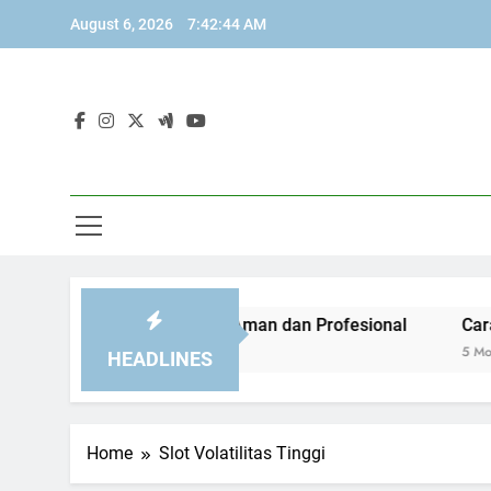
Skip
August 6, 2026
7:42:45 AM
to
content
Ash
Ashley Tuc
ternatif dengan Aman dan Profesional
Cara Login Tia
5 Months Ago
HEADLINES
Home
Slot Volatilitas Tinggi