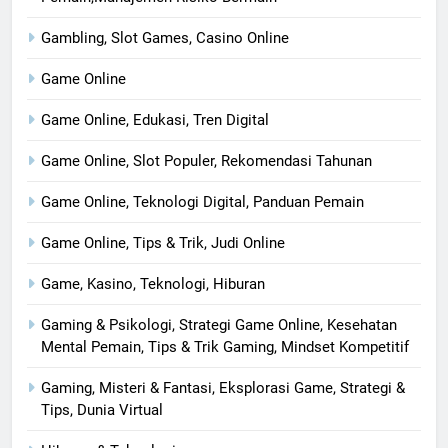
Gambling, Slot Games, Casino Online
Game Online
Game Online, Edukasi, Tren Digital
Game Online, Slot Populer, Rekomendasi Tahunan
Game Online, Teknologi Digital, Panduan Pemain
Game Online, Tips & Trik, Judi Online
Game, Kasino, Teknologi, Hiburan
Gaming & Psikologi, Strategi Game Online, Kesehatan
Mental Pemain, Tips & Trik Gaming, Mindset Kompetitif
Gaming, Misteri & Fantasi, Eksplorasi Game, Strategi &
Tips, Dunia Virtual