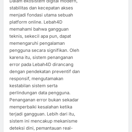
Dalam ekosistem digital modern,
stabilitas dan kecepatan akses
menjadi fondasi utama sebuah
platform online. Lebah4D
memahami bahwa gangguan
teknis, sekecil apa pun, dapat
memengaruhi pengalaman
pengguna secara signifikan. Oleh
karena itu, sistem penanganan
error pada Lebah4D dirancang
dengan pendekatan preventif dan
responsif, mengutamakan
kestabilan sistem serta
perlindungan data pengguna.
Penanganan error bukan sekadar
memperbaiki kesalahan ketika
terjadi gangguan. Lebih dari itu,
sistem ini mencakup mekanisme
deteksi dini, pemantauan real-