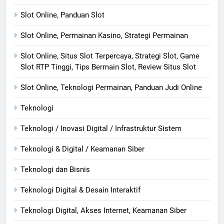
Slot Online, Panduan Slot
Slot Online, Permainan Kasino, Strategi Permainan
Slot Online, Situs Slot Terpercaya, Strategi Slot, Game
Slot RTP Tinggi, Tips Bermain Slot, Review Situs Slot
Slot Online, Teknologi Permainan, Panduan Judi Online
Teknologi
Teknologi / Inovasi Digital / Infrastruktur Sistem
Teknologi & Digital / Keamanan Siber
Teknologi dan Bisnis
Teknologi Digital & Desain Interaktif
Teknologi Digital, Akses Internet, Keamanan Siber