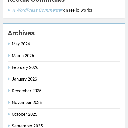
A WordPress Commenter
on
Hello world!
Archives
May 2026
March 2026
February 2026
January 2026
December 2025
November 2025
October 2025
September 2025