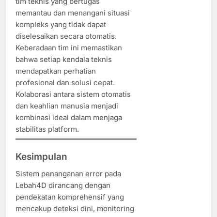
tim teknis yang bertugas
memantau dan menangani situasi
kompleks yang tidak dapat
diselesaikan secara otomatis.
Keberadaan tim ini memastikan
bahwa setiap kendala teknis
mendapatkan perhatian
profesional dan solusi cepat.
Kolaborasi antara sistem otomatis
dan keahlian manusia menjadi
kombinasi ideal dalam menjaga
stabilitas platform.
Kesimpulan
Sistem penanganan error pada
Lebah4D dirancang dengan
pendekatan komprehensif yang
mencakup deteksi dini, monitoring