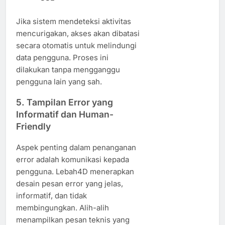
Jika sistem mendeteksi aktivitas
mencurigakan, akses akan dibatasi
secara otomatis untuk melindungi
data pengguna. Proses ini
dilakukan tanpa mengganggu
pengguna lain yang sah.
5. Tampilan Error yang
Informatif dan Human-
Friendly
Aspek penting dalam penanganan
error adalah komunikasi kepada
pengguna. Lebah4D menerapkan
desain pesan error yang jelas,
informatif, dan tidak
membingungkan. Alih-alih
menampilkan pesan teknis yang