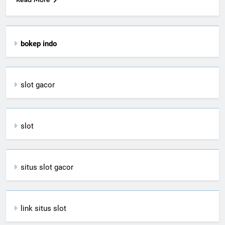
bokep indo
slot gacor
slot
situs slot gacor
link situs slot