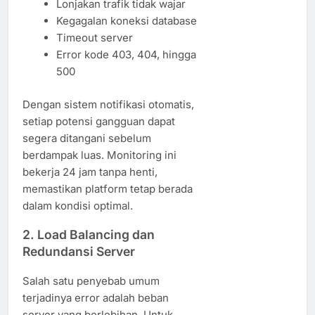
Lonjakan trafik tidak wajar
Kegagalan koneksi database
Timeout server
Error kode 403, 404, hingga
500
Dengan sistem notifikasi otomatis,
setiap potensi gangguan dapat
segera ditangani sebelum
berdampak luas. Monitoring ini
bekerja 24 jam tanpa henti,
memastikan platform tetap berada
dalam kondisi optimal.
2. Load Balancing dan
Redundansi Server
Salah satu penyebab umum
terjadinya error adalah beban
server yang berlebihan. Untuk