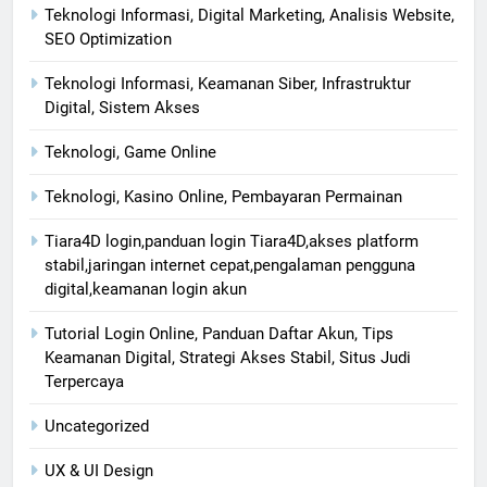
Teknologi Informasi, Digital Marketing, Analisis Website,
SEO Optimization
Teknologi Informasi, Keamanan Siber, Infrastruktur
Digital, Sistem Akses
Teknologi, Game Online
Teknologi, Kasino Online, Pembayaran Permainan
Tiara4D login,panduan login Tiara4D,akses platform
stabil,jaringan internet cepat,pengalaman pengguna
digital,keamanan login akun
Tutorial Login Online, Panduan Daftar Akun, Tips
Keamanan Digital, Strategi Akses Stabil, Situs Judi
Terpercaya
Uncategorized
UX & UI Design