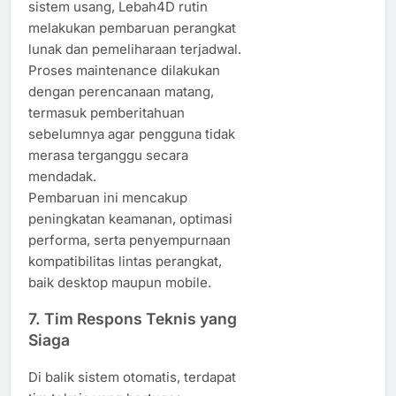
sistem usang, Lebah4D rutin
melakukan pembaruan perangkat
lunak dan pemeliharaan terjadwal.
Proses maintenance dilakukan
dengan perencanaan matang,
termasuk pemberitahuan
sebelumnya agar pengguna tidak
merasa terganggu secara
mendadak.
Pembaruan ini mencakup
peningkatan keamanan, optimasi
performa, serta penyempurnaan
kompatibilitas lintas perangkat,
baik desktop maupun mobile.
7. Tim Respons Teknis yang
Siaga
Di balik sistem otomatis, terdapat