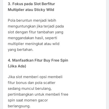
3.
Fokus pada Slot Berfitur
Multiplier atau Sticky Wild
Pola beruntun menjadi lebih
menguntungkan jika terjadi pada
slot dengan fitur tambahan yang
menggandakan hasil, seperti
multiplier meningkat atau wild
yang bertahan.
4.
Manfaatkan Fitur Buy Free Spin
(Jika Ada)
Jika slot memberi opsi membeli
fitur bonus dan pola scatter
sedang muncul berulang,
pertimbangkan untuk membeli free
spin saat momen gacor
berlangsung.