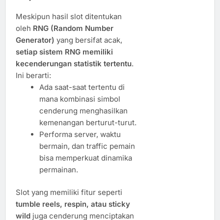
Meskipun hasil slot ditentukan
oleh
RNG (Random Number
Generator)
yang bersifat acak,
setiap sistem RNG memiliki
kecenderungan statistik tertentu
.
Ini berarti:
Ada saat-saat tertentu di
mana kombinasi simbol
cenderung menghasilkan
kemenangan berturut-turut.
Performa server, waktu
bermain, dan traffic pemain
bisa memperkuat dinamika
permainan.
Slot yang memiliki fitur seperti
tumble reels, respin, atau sticky
wild
juga cenderung menciptakan