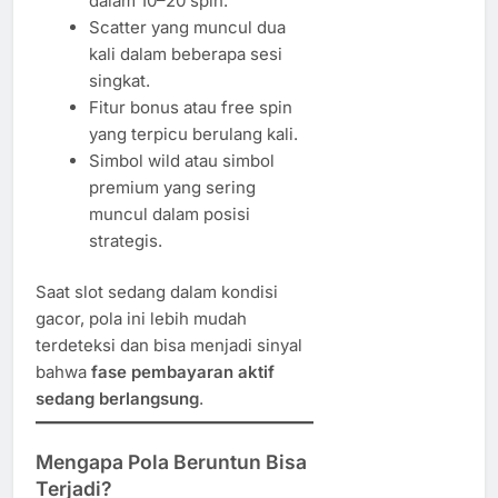
dalam 10–20 spin.
Scatter yang muncul dua
kali dalam beberapa sesi
singkat.
Fitur bonus atau free spin
yang terpicu berulang kali.
Simbol wild atau simbol
premium yang sering
muncul dalam posisi
strategis.
Saat slot sedang dalam kondisi
gacor, pola ini lebih mudah
terdeteksi dan bisa menjadi sinyal
bahwa
fase pembayaran aktif
sedang berlangsung
.
Mengapa Pola Beruntun Bisa
Terjadi?