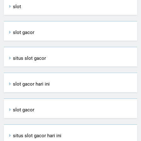
slot
slot gacor
situs slot gacor
slot gacor hari ini
slot gacor
situs slot gacor hari ini