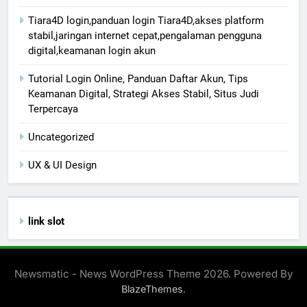
Tiara4D login,panduan login Tiara4D,akses platform
stabil,jaringan internet cepat,pengalaman pengguna
digital,keamanan login akun
Tutorial Login Online, Panduan Daftar Akun, Tips
Keamanan Digital, Strategi Akses Stabil, Situs Judi
Terpercaya
Uncategorized
UX & UI Design
link slot
Newsmatic - News WordPress Theme 2026. Powered By
.
BlazeThemes