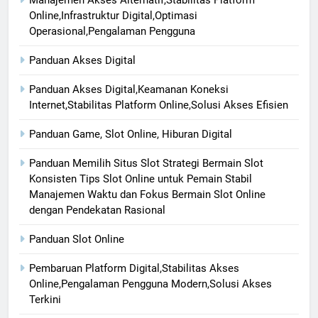
Manajemen Akses Alternatif,Stabilitas Platform
Online,Infrastruktur Digital,Optimasi
Operasional,Pengalaman Pengguna
Panduan Akses Digital
Panduan Akses Digital,Keamanan Koneksi
Internet,Stabilitas Platform Online,Solusi Akses Efisien
Panduan Game, Slot Online, Hiburan Digital
Panduan Memilih Situs Slot Strategi Bermain Slot
Konsisten Tips Slot Online untuk Pemain Stabil
Manajemen Waktu dan Fokus Bermain Slot Online
dengan Pendekatan Rasional
Panduan Slot Online
Pembaruan Platform Digital,Stabilitas Akses
Online,Pengalaman Pengguna Modern,Solusi Akses
Terkini