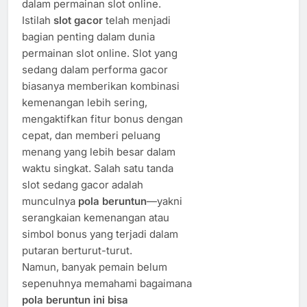
dalam permainan slot online.
Istilah
slot gacor
telah menjadi
bagian penting dalam dunia
permainan slot online. Slot yang
sedang dalam performa gacor
biasanya memberikan kombinasi
kemenangan lebih sering,
mengaktifkan fitur bonus dengan
cepat, dan memberi peluang
menang yang lebih besar dalam
waktu singkat. Salah satu tanda
slot sedang gacor adalah
munculnya
pola beruntun
—yakni
serangkaian kemenangan atau
simbol bonus yang terjadi dalam
putaran berturut-turut.
Namun, banyak pemain belum
sepenuhnya memahami bagaimana
pola beruntun ini bisa