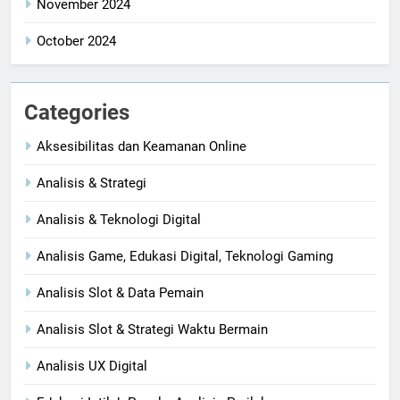
November 2024
October 2024
Categories
Aksesibilitas dan Keamanan Online
Analisis & Strategi
Analisis & Teknologi Digital
Analisis Game, Edukasi Digital, Teknologi Gaming
Analisis Slot & Data Pemain
Analisis Slot & Strategi Waktu Bermain
Analisis UX Digital