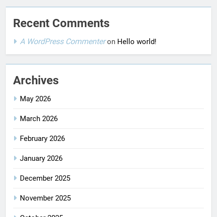
Recent Comments
A WordPress Commenter
on
Hello world!
Archives
May 2026
March 2026
February 2026
January 2026
December 2025
November 2025