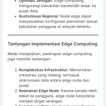
Optimasi Jaringan:
Edge computing
mengurangi kebutuhan bandwidth besar ke
pusat data.
Kustomisasi Regional:
Node edge dapat
menyesuaikan konfigurasi permainan sesuai
kebutuhan pengguna di wilayah tertentu.
Tantangan Implementasi Edge Computing
Meski menjanjikan, penerapan edge computing
juga memiliki tantangan:
Kompleksitas Infrastruktur:
Memerlukan
orkestrasi yang matang, termasuk
sinkronisasi data antara edge node dan
pusat.
Keamanan Edge Node:
Karena berada lebih
dekat ke pengguna, edge node berpotensi
menjadi target serangan.