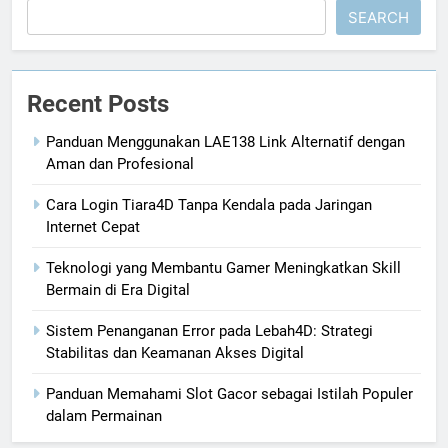
SEARCH
Recent Posts
Panduan Menggunakan LAE138 Link Alternatif dengan
Aman dan Profesional
Cara Login Tiara4D Tanpa Kendala pada Jaringan
Internet Cepat
Teknologi yang Membantu Gamer Meningkatkan Skill
Bermain di Era Digital
Sistem Penanganan Error pada Lebah4D: Strategi
Stabilitas dan Keamanan Akses Digital
Panduan Memahami Slot Gacor sebagai Istilah Populer
dalam Permainan