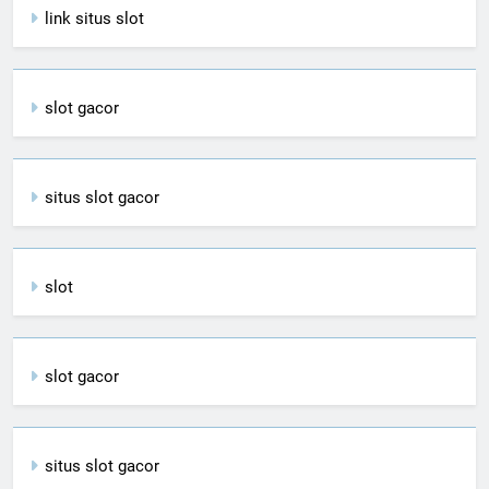
link situs slot
slot gacor
situs slot gacor
slot
slot gacor
situs slot gacor