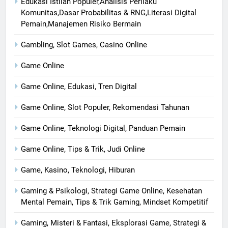
Edukasi Istilah Populer,Analisis Perilaku
Komunitas,Dasar Probabilitas & RNG,Literasi Digital
Pemain,Manajemen Risiko Bermain
Gambling, Slot Games, Casino Online
Game Online
Game Online, Edukasi, Tren Digital
Game Online, Slot Populer, Rekomendasi Tahunan
Game Online, Teknologi Digital, Panduan Pemain
Game Online, Tips & Trik, Judi Online
Game, Kasino, Teknologi, Hiburan
Gaming & Psikologi, Strategi Game Online, Kesehatan
Mental Pemain, Tips & Trik Gaming, Mindset Kompetitif
Gaming, Misteri & Fantasi, Eksplorasi Game, Strategi &