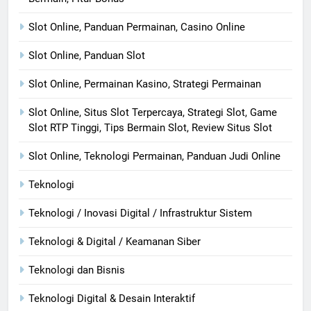
Slot Online, Panduan Permainan, Casino Online
Slot Online, Panduan Slot
Slot Online, Permainan Kasino, Strategi Permainan
Slot Online, Situs Slot Terpercaya, Strategi Slot, Game
Slot RTP Tinggi, Tips Bermain Slot, Review Situs Slot
Slot Online, Teknologi Permainan, Panduan Judi Online
Teknologi
Teknologi / Inovasi Digital / Infrastruktur Sistem
Teknologi & Digital / Keamanan Siber
Teknologi dan Bisnis
Teknologi Digital & Desain Interaktif