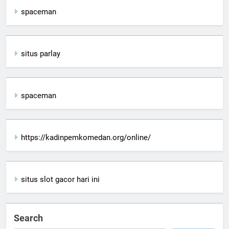
spaceman
situs parlay
spaceman
https://kadinpemkomedan.org/online/
situs slot gacor hari ini
Search