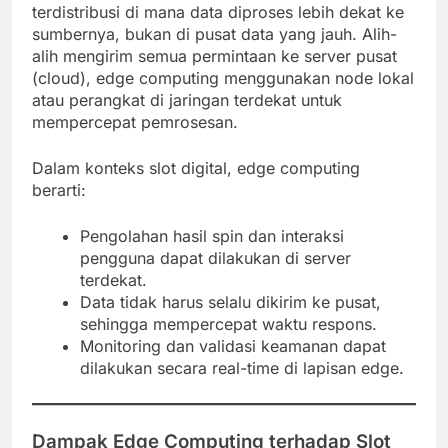
terdistribusi di mana data diproses lebih dekat ke
sumbernya, bukan di pusat data yang jauh. Alih-
alih mengirim semua permintaan ke server pusat
(cloud), edge computing menggunakan node lokal
atau perangkat di jaringan terdekat untuk
mempercepat pemrosesan.
Dalam konteks slot digital, edge computing
berarti:
Pengolahan hasil spin dan interaksi
pengguna dapat dilakukan di server
terdekat.
Data tidak harus selalu dikirim ke pusat,
sehingga mempercepat waktu respons.
Monitoring dan validasi keamanan dapat
dilakukan secara real-time di lapisan edge.
Dampak Edge Computing terhadap Slot