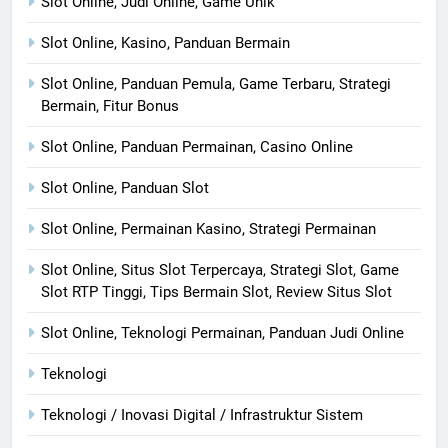
Slot Online, Judi Online, Game Unik
Slot Online, Kasino, Panduan Bermain
Slot Online, Panduan Pemula, Game Terbaru, Strategi
Bermain, Fitur Bonus
Slot Online, Panduan Permainan, Casino Online
Slot Online, Panduan Slot
Slot Online, Permainan Kasino, Strategi Permainan
Slot Online, Situs Slot Terpercaya, Strategi Slot, Game
Slot RTP Tinggi, Tips Bermain Slot, Review Situs Slot
Slot Online, Teknologi Permainan, Panduan Judi Online
Teknologi
Teknologi / Inovasi Digital / Infrastruktur Sistem