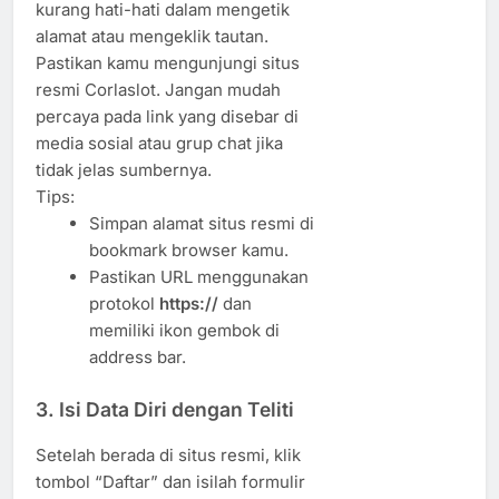
kurang hati-hati dalam mengetik
alamat atau mengeklik tautan.
Pastikan kamu mengunjungi situs
resmi Corlaslot. Jangan mudah
percaya pada link yang disebar di
media sosial atau grup chat jika
tidak jelas sumbernya.
Tips:
Simpan alamat situs resmi di
bookmark browser kamu.
Pastikan URL menggunakan
protokol
https://
dan
memiliki ikon gembok di
address bar.
3. Isi Data Diri dengan Teliti
Setelah berada di situs resmi, klik
tombol “Daftar” dan isilah formulir