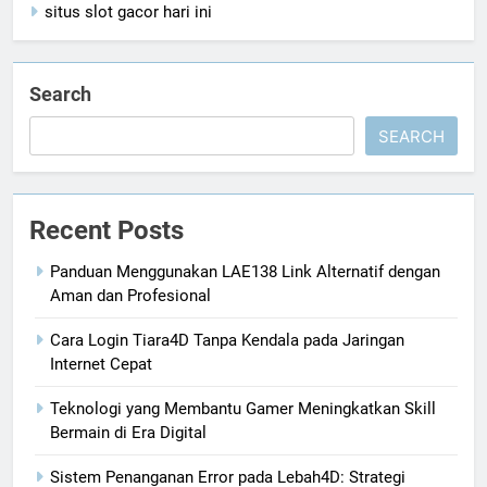
situs slot gacor hari ini
Search
SEARCH
Recent Posts
Panduan Menggunakan LAE138 Link Alternatif dengan
Aman dan Profesional
Cara Login Tiara4D Tanpa Kendala pada Jaringan
Internet Cepat
Teknologi yang Membantu Gamer Meningkatkan Skill
Bermain di Era Digital
Sistem Penanganan Error pada Lebah4D: Strategi