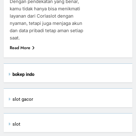
Dengan pendekatan yang benar,
kamu tidak hanya bisa menikmati
layanan dari Corlaslot dengan
nyaman, tetapi juga menjaga akun
dan data pribadi tetap aman setiap
saat.
Read More
bokep indo
slot gacor
slot