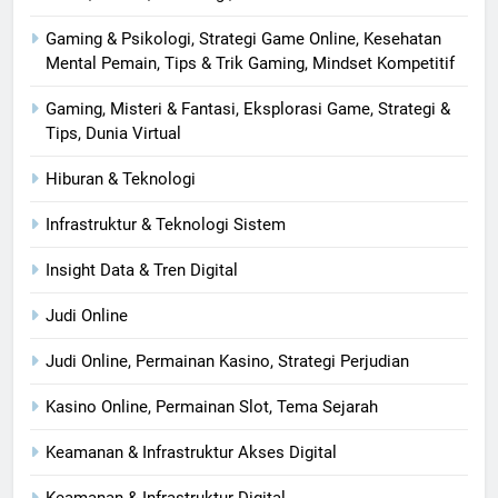
Gaming & Psikologi, Strategi Game Online, Kesehatan
Mental Pemain, Tips & Trik Gaming, Mindset Kompetitif
Gaming, Misteri & Fantasi, Eksplorasi Game, Strategi &
Tips, Dunia Virtual
Hiburan & Teknologi
Infrastruktur & Teknologi Sistem
Insight Data & Tren Digital
Judi Online
Judi Online, Permainan Kasino, Strategi Perjudian
Kasino Online, Permainan Slot, Tema Sejarah
Keamanan & Infrastruktur Akses Digital
Keamanan & Infrastruktur Digital