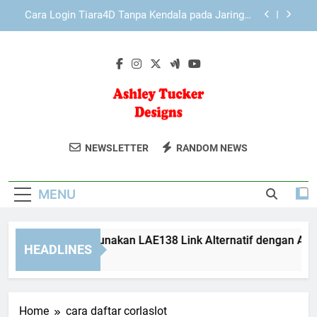
Internet Cepat
Skip
Teknologi yang Membantu Gamer Meningkatkan
to
Skill Bermain di Era Digital
content
Sistem Penanganan Error pada Lebah4D: Strategi
Stabilitas dan Keamanan Akses Digital
Panduan Menggunakan LAE138 Link Alternatif
dengan Aman dan Profesional
Cara Login Tiara4D Tanpa Kendala pada Jaringan
Internet Cepat
Ashley Tucker
Ashley Tucker Designs Menawarkan
Teknologi yang Membantu Gamer Meningkatkan
NEWSLETTER
RANDOM NEWS
Designs
Karya Desain Kreatif Yang Unik Dan
Skill Bermain di Era Digital
Berkualitas Tinggi Untuk Berbagai
Sistem Penanganan Error pada Lebah4D: Strategi
Stabilitas dan Keamanan Akses Digital
MENU
Keperluan.
Panduan Menggunakan LAE138 Link Alternatif dengan Aman d
HEADLINES
3 Months Ago
Home
cara daftar corlaslot