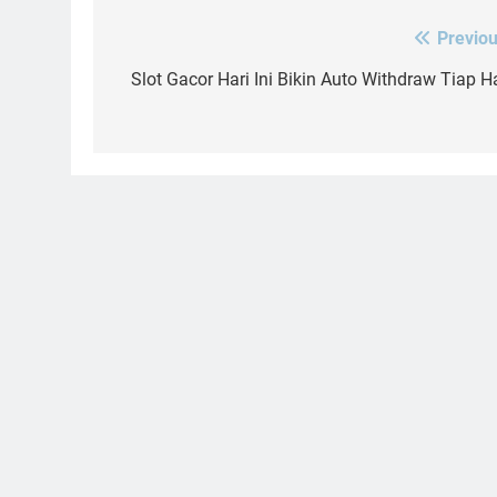
Previou
Post
navigation
Slot Gacor Hari Ini Bikin Auto Withdraw Tiap Ha