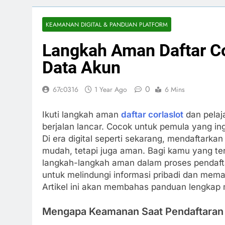
KEAMANAN DIGITAL & PANDUAN PLATFORM
Langkah Aman Daftar Cor
Data Akun
0
67c0316
1 Year Ago
6 Mins
Ikuti langkah aman
daftar corlaslot
dan pelaja
berjalan lancar. Cocok untuk pemula yang ing
Di era digital seperti sekarang, mendaftarka
mudah, tetapi juga aman. Bagi kamu yang te
langkah-langkah aman dalam proses pendaftar
untuk melindungi informasi pribadi dan mem
Artikel ini akan membahas panduan lengkap mu
Mengapa Keamanan Saat Pendaftaran 