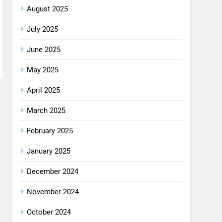
August 2025
July 2025
June 2025
May 2025
April 2025
March 2025
February 2025
January 2025
December 2024
November 2024
October 2024