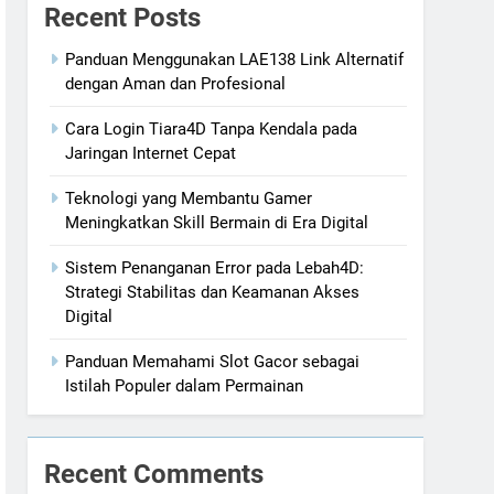
Recent Posts
Panduan Menggunakan LAE138 Link Alternatif
dengan Aman dan Profesional
Cara Login Tiara4D Tanpa Kendala pada
Jaringan Internet Cepat
Teknologi yang Membantu Gamer
Meningkatkan Skill Bermain di Era Digital
Sistem Penanganan Error pada Lebah4D:
Strategi Stabilitas dan Keamanan Akses
Digital
Panduan Memahami Slot Gacor sebagai
Istilah Populer dalam Permainan
Recent Comments