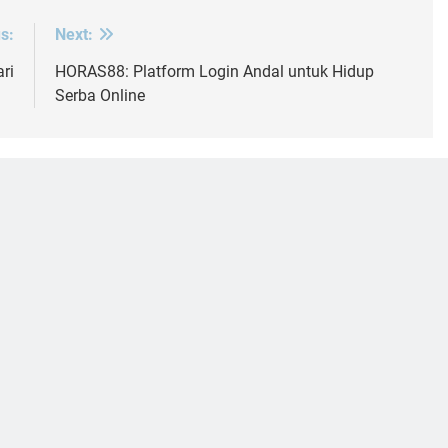
s:
Next:
ri
HORAS88: Platform Login Andal untuk Hidup
Serba Online