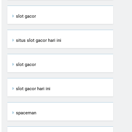
slot gacor
situs slot gacor hari ini
slot gacor
slot gacor hari ini
spaceman