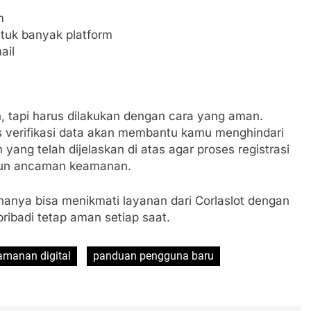
m
uk banyak platform
ail
 tapi harus dilakukan dengan cara yang aman.
verifikasi data akan membantu kamu menghindari
h yang telah dijelaskan di atas agar proses registrasi
upun ancaman keamanan.
anya bisa menikmati layanan dari Corlaslot dengan
ribadi tetap aman setiap saat.
amanan digital
panduan pengguna baru