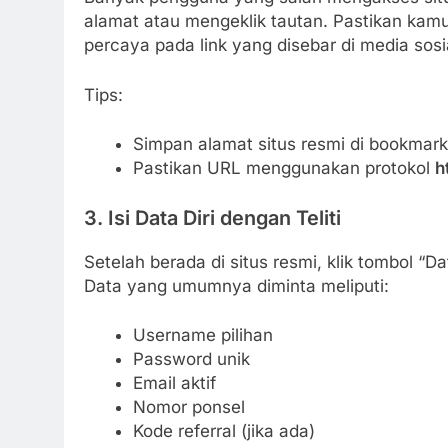
alamat atau mengeklik tautan. Pastikan kam
percaya pada link yang disebar di media sosia
Tips:
Simpan alamat situs resmi di bookmar
Pastikan URL menggunakan protokol
h
3. Isi Data Diri dengan Teliti
Setelah berada di situs resmi, klik tombol “Da
Data yang umumnya diminta meliputi:
Username pilihan
Password unik
Email aktif
Nomor ponsel
Kode referral (jika ada)