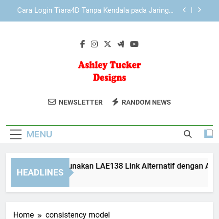
Internet Cepat
Skip
Teknologi yang Membantu Gamer Meningkatkan
to
Skill Bermain di Era Digital
content
Sistem Penanganan Error pada Lebah4D: Strategi
Stabilitas dan Keamanan Akses Digital
Panduan Menggunakan LAE138 Link Alternatif
dengan Aman dan Profesional
Cara Login Tiara4D Tanpa Kendala pada Jaringan
Internet Cepat
Ashley Tucker
Ashley Tucker Designs Menawarkan
Teknologi yang Membantu Gamer Meningkatkan
NEWSLETTER
RANDOM NEWS
Designs
Skill Bermain di Era Digital
Karya Desain Kreatif Yang Unik Dan
Berkualitas Tinggi Untuk Berbagai
Sistem Penanganan Error pada Lebah4D: Strategi
Stabilitas dan Keamanan Akses Digital
MENU
Keperluan.
Panduan Menggunakan LAE138 Link Alternatif dengan Aman d
HEADLINES
3 Months Ago
Home
consistency model