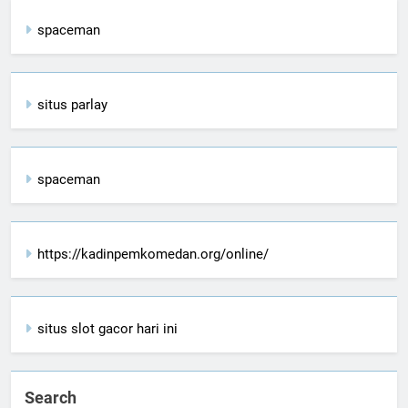
spaceman
situs parlay
spaceman
https://kadinpemkomedan.org/online/
situs slot gacor hari ini
Search