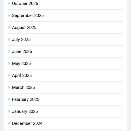
October 2025
September 2025
August 2025
July 2025
June 2025
May 2025
April 2025
March 2025
February 2025
January 2025
December 2024