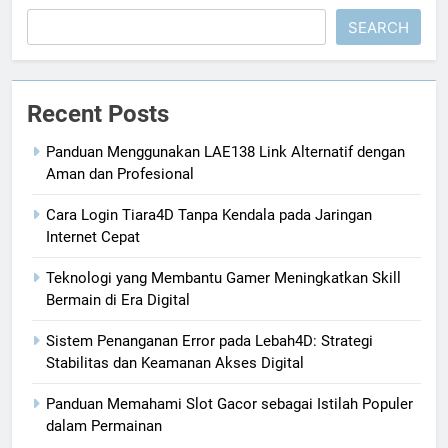
SEARCH
Recent Posts
Panduan Menggunakan LAE138 Link Alternatif dengan
Aman dan Profesional
Cara Login Tiara4D Tanpa Kendala pada Jaringan
Internet Cepat
Teknologi yang Membantu Gamer Meningkatkan Skill
Bermain di Era Digital
Sistem Penanganan Error pada Lebah4D: Strategi
Stabilitas dan Keamanan Akses Digital
Panduan Memahami Slot Gacor sebagai Istilah Populer
dalam Permainan