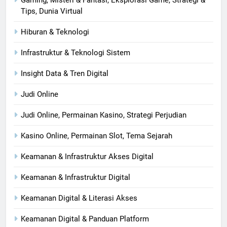
Tips, Dunia Virtual
Hiburan & Teknologi
Infrastruktur & Teknologi Sistem
Insight Data & Tren Digital
Judi Online
Judi Online, Permainan Kasino, Strategi Perjudian
Kasino Online, Permainan Slot, Tema Sejarah
Keamanan & Infrastruktur Akses Digital
Keamanan & Infrastruktur Digital
Keamanan Digital & Literasi Akses
Keamanan Digital & Panduan Platform