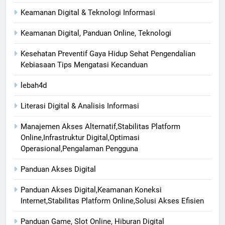
Keamanan Digital & Teknologi Informasi
Keamanan Digital, Panduan Online, Teknologi
Kesehatan Preventif Gaya Hidup Sehat Pengendalian
Kebiasaan Tips Mengatasi Kecanduan
lebah4d
Literasi Digital & Analisis Informasi
Manajemen Akses Alternatif,Stabilitas Platform
Online,Infrastruktur Digital,Optimasi
Operasional,Pengalaman Pengguna
Panduan Akses Digital
Panduan Akses Digital,Keamanan Koneksi
Internet,Stabilitas Platform Online,Solusi Akses Efisien
Panduan Game, Slot Online, Hiburan Digital