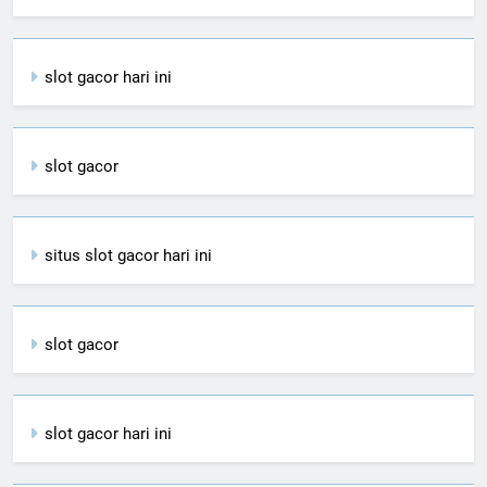
slot gacor hari ini
slot gacor
situs slot gacor hari ini
slot gacor
slot gacor hari ini