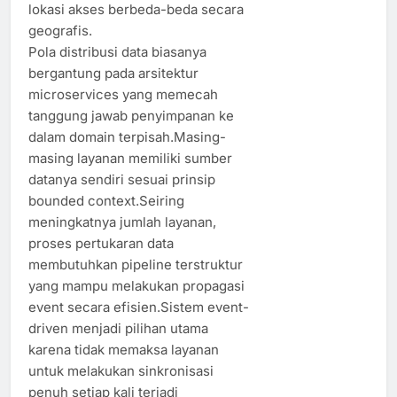
lokasi akses berbeda-beda secara
geografis.
Pola distribusi data biasanya
bergantung pada arsitektur
microservices yang memecah
tanggung jawab penyimpanan ke
dalam domain terpisah.Masing-
masing layanan memiliki sumber
datanya sendiri sesuai prinsip
bounded context.Seiring
meningkatnya jumlah layanan,
proses pertukaran data
membutuhkan pipeline terstruktur
yang mampu melakukan propagasi
event secara efisien.Sistem event-
driven menjadi pilihan utama
karena tidak memaksa layanan
untuk melakukan sinkronisasi
penuh setiap kali terjadi