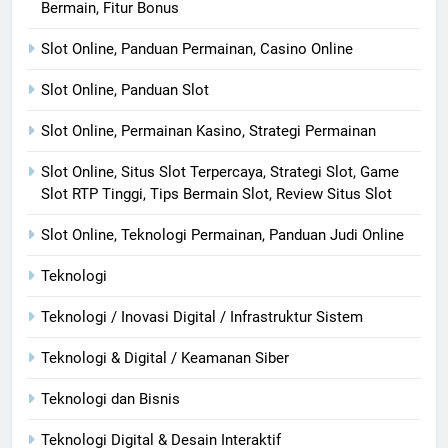
Bermain, Fitur Bonus
Slot Online, Panduan Permainan, Casino Online
Slot Online, Panduan Slot
Slot Online, Permainan Kasino, Strategi Permainan
Slot Online, Situs Slot Terpercaya, Strategi Slot, Game
Slot RTP Tinggi, Tips Bermain Slot, Review Situs Slot
Slot Online, Teknologi Permainan, Panduan Judi Online
Teknologi
Teknologi / Inovasi Digital / Infrastruktur Sistem
Teknologi & Digital / Keamanan Siber
Teknologi dan Bisnis
Teknologi Digital & Desain Interaktif