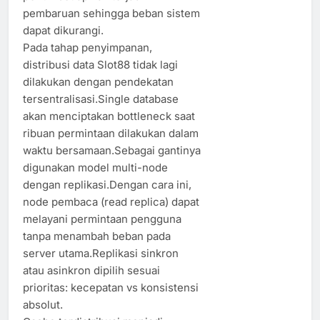
pembaruan sehingga beban sistem
dapat dikurangi.
Pada tahap penyimpanan,
distribusi data Slot88 tidak lagi
dilakukan dengan pendekatan
tersentralisasi.Single database
akan menciptakan bottleneck saat
ribuan permintaan dilakukan dalam
waktu bersamaan.Sebagai gantinya
digunakan model multi-node
dengan replikasi.Dengan cara ini,
node pembaca (read replica) dapat
melayani permintaan pengguna
tanpa menambah beban pada
server utama.Replikasi sinkron
atau asinkron dipilih sesuai
prioritas: kecepatan vs konsistensi
absolut.