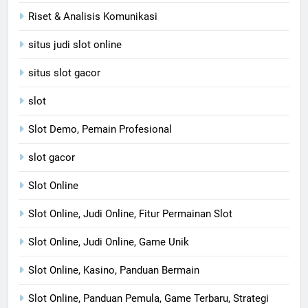
Riset & Analisis Komunikasi
situs judi slot online
situs slot gacor
slot
Slot Demo, Pemain Profesional
slot gacor
Slot Online
Slot Online, Judi Online, Fitur Permainan Slot
Slot Online, Judi Online, Game Unik
Slot Online, Kasino, Panduan Bermain
Slot Online, Panduan Pemula, Game Terbaru, Strategi