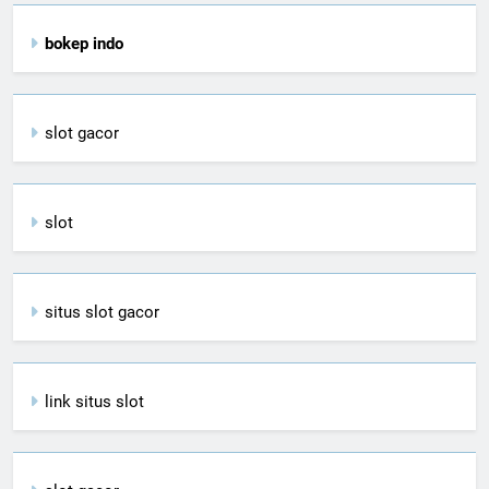
bokep indo
slot gacor
slot
situs slot gacor
link situs slot