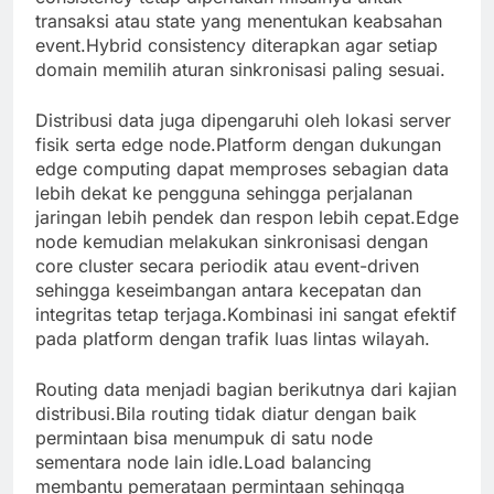
transaksi atau state yang menentukan keabsahan
event.Hybrid consistency diterapkan agar setiap
domain memilih aturan sinkronisasi paling sesuai.
Distribusi data juga dipengaruhi oleh lokasi server
fisik serta edge node.Platform dengan dukungan
edge computing dapat memproses sebagian data
lebih dekat ke pengguna sehingga perjalanan
jaringan lebih pendek dan respon lebih cepat.Edge
node kemudian melakukan sinkronisasi dengan
core cluster secara periodik atau event-driven
sehingga keseimbangan antara kecepatan dan
integritas tetap terjaga.Kombinasi ini sangat efektif
pada platform dengan trafik luas lintas wilayah.
Routing data menjadi bagian berikutnya dari kajian
distribusi.Bila routing tidak diatur dengan baik
permintaan bisa menumpuk di satu node
sementara node lain idle.Load balancing
membantu pemerataan permintaan sehingga