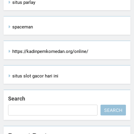
situs parlay
spaceman
https://kadinpemkomedan.org/online/
situs slot gacor hari ini
Search
SEARCH