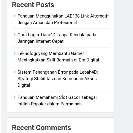
Recent Posts
Panduan Menggunakan LAE138 Link Alternatif
dengan Aman dan Profesional
Cara Login Tiara4D Tanpa Kendala pada
Jaringan Internet Cepat
Teknologi yang Membantu Gamer
Meningkatkan Skill Bermain di Era Digital
Sistem Penanganan Error pada Lebah4D:
Strategi Stabilitas dan Keamanan Akses
Digital
Panduan Memahami Slot Gacor sebagai
Istilah Populer dalam Permainan
Recent Comments