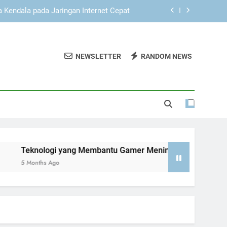
 Kendala pada Jaringan Internet Cepat
ngkatkan Skill Bermain di Era Digital
Stabilitas dan Keamanan Akses Digital
NEWSLETTER
RANDOM NEWS
ternatif dengan Aman dan Profesional
rkualitas Tinggi Untuk Berbagai Keperluan.
 Kendala pada Jaringan Internet Cepat
ngkatkan Skill Bermain di Era Digital
Stabilitas dan Keamanan Akses Digital
ogi yang Membantu Gamer Meningkatkan Skill Bermain di Era 
s Ago