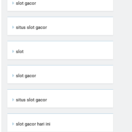
slot gacor
situs slot gacor
slot
slot gacor
situs slot gacor
slot gacor hari ini