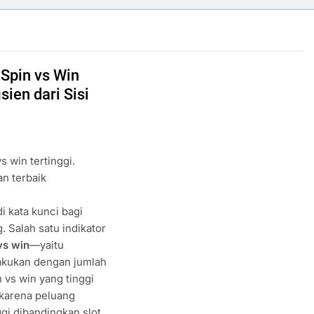
Spin vs Win
sien dari Sisi
 win tertinggi.
n terbaik
i kata kunci bagi
Salah satu indikator
vs win
—yaitu
lakukan dengan jumlah
 vs win yang tinggi
 karena peluang
ggi dibandingkan slot