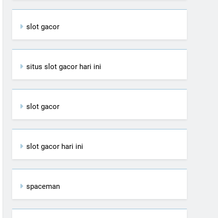
slot gacor
situs slot gacor hari ini
slot gacor
slot gacor hari ini
spaceman