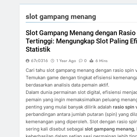
slot gampang menang
Slot Gampang Menang dengan Rasio 
Tertinggi: Mengungkap Slot Paling Efi
Statistik
67c0316
1 Year Ago
0
6 Mins
Cari tahu slot gampang menang dengan rasio spin vs
Temukan game dengan tingkat efisiensi kemenanga
berdasarkan analisis data pemain aktif.
Dalam dunia permainan slot digital, efisiensi menjad
pemain yang ingin memaksimalkan peluang menang. 
penting yang mulai banyak dilirik adalah
rasio spin 
perbandingan antara jumlah putaran (spin) yang di
kemenangan yang diperoleh. Slot dengan rasio spin
sering kali disebut sebagai
slot gampang menang
,
keberhasilan dalam setiap sesi permainan lebih tin