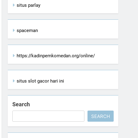
situs parlay
spaceman
https://kadinpemkomedan.org/online/
situs slot gacor hari ini
Search
SEARCH