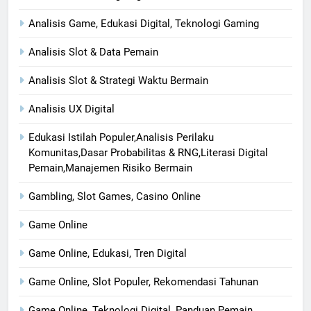
Analisis Game, Edukasi Digital, Teknologi Gaming
Analisis Slot & Data Pemain
Analisis Slot & Strategi Waktu Bermain
Analisis UX Digital
Edukasi Istilah Populer,Analisis Perilaku
Komunitas,Dasar Probabilitas & RNG,Literasi Digital
Pemain,Manajemen Risiko Bermain
Gambling, Slot Games, Casino Online
Game Online
Game Online, Edukasi, Tren Digital
Game Online, Slot Populer, Rekomendasi Tahunan
Game Online, Teknologi Digital, Panduan Pemain