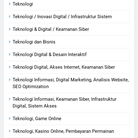
Teknologi
Teknologi / Inovasi Digital / Infrastruktur Sistem
Teknologi & Digital / Keamanan Siber
Teknologi dan Bisnis
Teknologi Digital & Desain Interaktif
Teknologi Digital, Akses Internet, Keamanan Siber
Teknologi Informasi, Digital Marketing, Analisis Website,
SEO Optimization
Teknologi Informasi, Keamanan Siber, Infrastruktur
Digital, Sistem Akses
Teknologi, Game Online
Teknologi, Kasino Online, Pembayaran Permainan