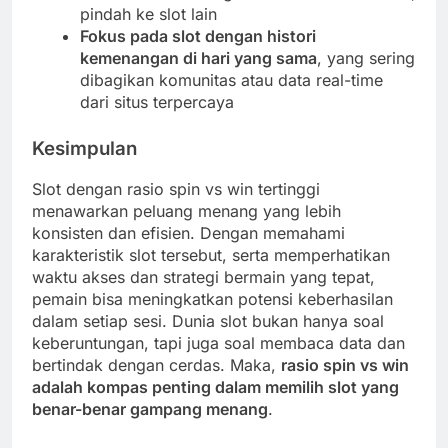
pindah ke slot lain
Fokus pada slot dengan histori
kemenangan di hari yang sama
, yang sering
dibagikan komunitas atau data real-time
dari situs terpercaya
Kesimpulan
Slot dengan rasio spin vs win tertinggi
menawarkan peluang menang yang lebih
konsisten dan efisien. Dengan memahami
karakteristik slot tersebut, serta memperhatikan
waktu akses dan strategi bermain yang tepat,
pemain bisa meningkatkan potensi keberhasilan
dalam setiap sesi. Dunia slot bukan hanya soal
keberuntungan, tapi juga soal membaca data dan
bertindak dengan cerdas. Maka,
rasio spin vs win
adalah kompas penting dalam memilih slot yang
benar-benar gampang menang
.