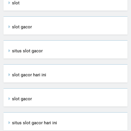
slot
slot gacor
situs slot gacor
slot gacor hari ini
slot gacor
situs slot gacor hari ini