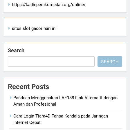
https://kadinpemkomedan.org/online/
situs slot gacor hari ini
Search
SEARCH
Recent Posts
Panduan Menggunakan LAE138 Link Alternatif dengan
Aman dan Profesional
Cara Login Tiara4D Tanpa Kendala pada Jaringan
Internet Cepat