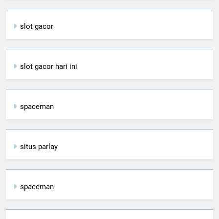
slot gacor
slot gacor hari ini
spaceman
situs parlay
spaceman