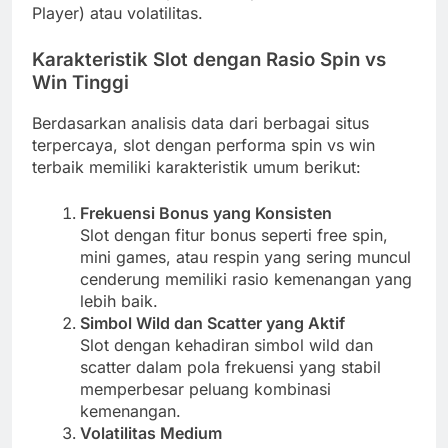
Player) atau volatilitas.
Karakteristik Slot dengan Rasio Spin vs
Win Tinggi
Berdasarkan analisis data dari berbagai situs
terpercaya, slot dengan performa spin vs win
terbaik memiliki karakteristik umum berikut:
Frekuensi Bonus yang Konsisten
Slot dengan fitur bonus seperti free spin,
mini games, atau respin yang sering muncul
cenderung memiliki rasio kemenangan yang
lebih baik.
Simbol Wild dan Scatter yang Aktif
Slot dengan kehadiran simbol wild dan
scatter dalam pola frekuensi yang stabil
memperbesar peluang kombinasi
kemenangan.
Volatilitas Medium