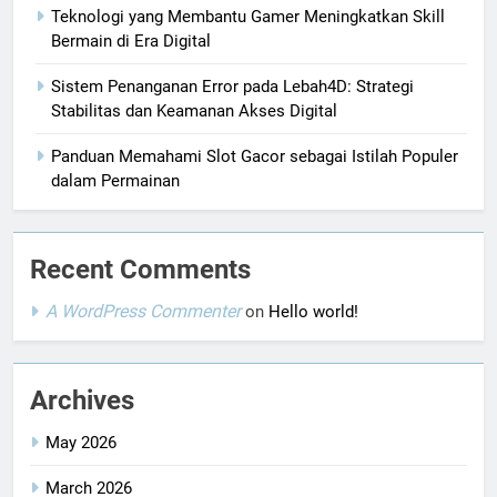
Teknologi yang Membantu Gamer Meningkatkan Skill
Bermain di Era Digital
Sistem Penanganan Error pada Lebah4D: Strategi
Stabilitas dan Keamanan Akses Digital
Panduan Memahami Slot Gacor sebagai Istilah Populer
dalam Permainan
Recent Comments
A WordPress Commenter
on
Hello world!
Archives
May 2026
March 2026