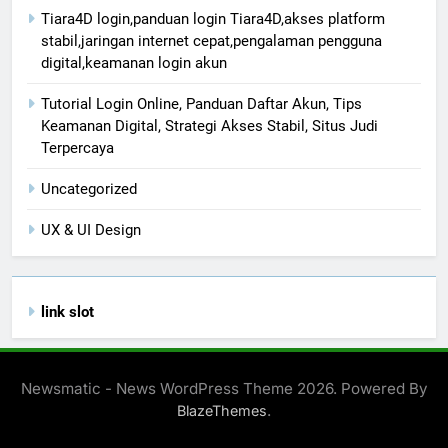
Tiara4D login,panduan login Tiara4D,akses platform
stabil,jaringan internet cepat,pengalaman pengguna
digital,keamanan login akun
Tutorial Login Online, Panduan Daftar Akun, Tips
Keamanan Digital, Strategi Akses Stabil, Situs Judi
Terpercaya
Uncategorized
UX & UI Design
link slot
Newsmatic - News WordPress Theme 2026. Powered By
.
BlazeThemes