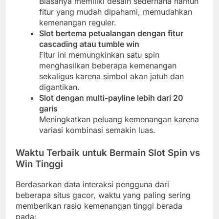
Biasanya memiliki desain sederhana namun
fitur yang mudah dipahami, memudahkan
kemenangan reguler.
Slot bertema petualangan dengan fitur
cascading atau tumble win
Fitur ini memungkinkan satu spin
menghasilkan beberapa kemenangan
sekaligus karena simbol akan jatuh dan
digantikan.
Slot dengan multi-payline lebih dari 20
garis
Meningkatkan peluang kemenangan karena
variasi kombinasi semakin luas.
Waktu Terbaik untuk Bermain Slot Spin vs
Win Tinggi
Berdasarkan data interaksi pengguna dari
beberapa situs gacor, waktu yang paling sering
memberikan rasio kemenangan tinggi berada
pada: