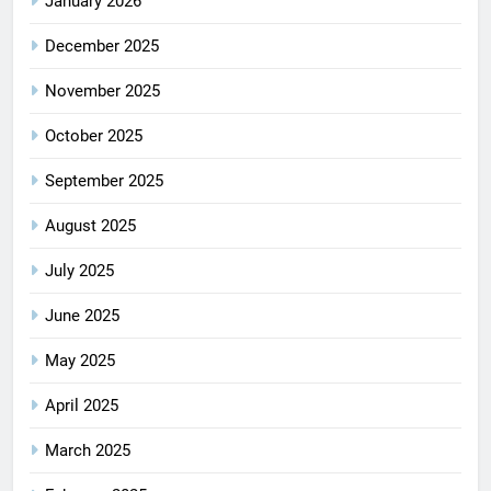
January 2026
December 2025
November 2025
October 2025
September 2025
August 2025
July 2025
June 2025
May 2025
April 2025
March 2025