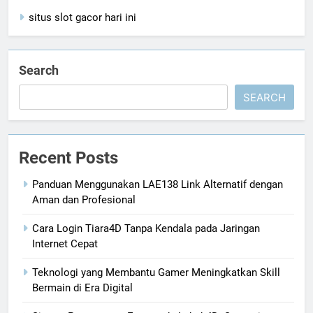
situs slot gacor hari ini
Search
SEARCH
Recent Posts
Panduan Menggunakan LAE138 Link Alternatif dengan
Aman dan Profesional
Cara Login Tiara4D Tanpa Kendala pada Jaringan
Internet Cepat
Teknologi yang Membantu Gamer Meningkatkan Skill
Bermain di Era Digital