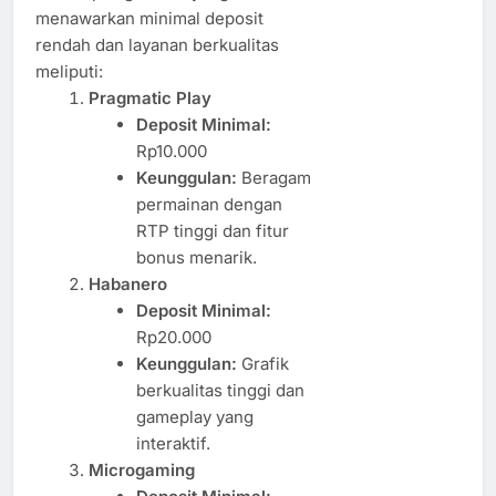
menawarkan minimal deposit
rendah dan layanan berkualitas
meliputi:
Pragmatic Play
Deposit Minimal:
Rp10.000
Keunggulan:
Beragam
permainan dengan
RTP tinggi dan fitur
bonus menarik.
Habanero
Deposit Minimal:
Rp20.000
Keunggulan:
Grafik
berkualitas tinggi dan
gameplay yang
interaktif.
Microgaming