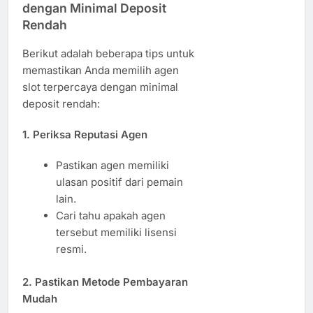
dengan Minimal Deposit
Rendah
Berikut adalah beberapa tips untuk
memastikan Anda memilih agen
slot terpercaya dengan minimal
deposit rendah:
1. Periksa Reputasi Agen
Pastikan agen memiliki
ulasan positif dari pemain
lain.
Cari tahu apakah agen
tersebut memiliki lisensi
resmi.
2. Pastikan Metode Pembayaran
Mudah