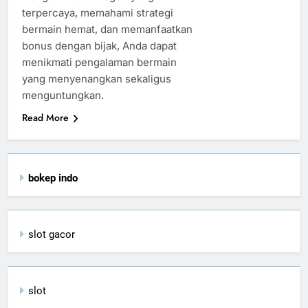
terpercaya, memahami strategi
bermain hemat, dan memanfaatkan
bonus dengan bijak, Anda dapat
menikmati pengalaman bermain
yang menyenangkan sekaligus
menguntungkan.
Read More
bokep indo
slot gacor
slot