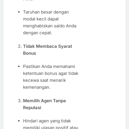
Taruhan besar dengan
modal kecil dapat
menghabiskan saldo Anda
dengan cepat.
Tidak Membaca Syarat
Bonus
Pastikan Anda memahami
ketentuan bonus agar tidak
kecewa saat menarik
kemenangan.
Memilih Agen Tanpa
Reputasi
Hindari agen yang tidak
memiliki ulasan positif atau