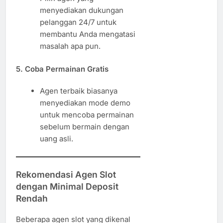
menyediakan dukungan
pelanggan 24/7 untuk
membantu Anda mengatasi
masalah apa pun.
5. Coba Permainan Gratis
Agen terbaik biasanya
menyediakan mode demo
untuk mencoba permainan
sebelum bermain dengan
uang asli.
Rekomendasi Agen Slot
dengan Minimal Deposit
Rendah
Beberapa agen slot yang dikenal