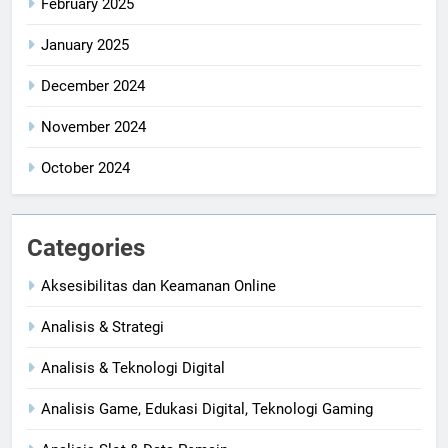
February 2025
January 2025
December 2024
November 2024
October 2024
Categories
Aksesibilitas dan Keamanan Online
Analisis & Strategi
Analisis & Teknologi Digital
Analisis Game, Edukasi Digital, Teknologi Gaming