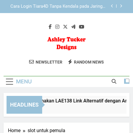
Skip
Teknologi yang Membantu Gamer Meningkatkan
to
Skill Bermain di Era Digital
content
Sistem Penanganan Error pada Lebah4D: Strategi
Stabilitas dan Keamanan Akses Digital
Panduan Menggunakan LAE138 Link Alternatif
dengan Aman dan Profesional
Cara Login Tiara4D Tanpa Kendala pada Jaringan
Internet Cepat
Ashley Tucker
Ashley Tucker Designs Menawarkan
Teknologi yang Membantu Gamer Meningkatkan
NEWSLETTER
RANDOM NEWS
Skill Bermain di Era Digital
Designs
Karya Desain Kreatif Yang Unik Dan
Sistem Penanganan Error pada Lebah4D: Strategi
Berkualitas Tinggi Untuk Berbagai
Stabilitas dan Keamanan Akses Digital
MENU
Keperluan.
nduan Menggunakan LAE138 Link Alternatif dengan Aman dan
HEADLINES
Months Ago
Home
slot untuk pemula