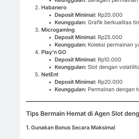
Keunggulan:
Beragam permainan d
Habanero
Deposit Minimal:
Rp20.000
Keunggulan:
Grafik berkualitas ti
Microgaming
Deposit Minimal:
Rp25.000
Keunggulan:
Koleksi permainan ya
Play’n GO
Deposit Minimal:
Rp10.000
Keunggulan:
Slot dengan volatili
NetEnt
Deposit Minimal:
Rp20.000
Keunggulan:
Permainan dengan tem
Tips Bermain Hemat di Agen Slot den
1. Gunakan Bonus Secara Maksimal