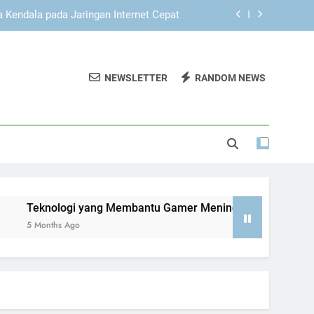
 Kendala pada Jaringan Internet Cepat
ngkatkan Skill Bermain di Era Digital
Stabilitas dan Keamanan Akses Digital
NEWSLETTER
RANDOM NEWS
ternatif dengan Aman dan Profesional
rkualitas Tinggi Untuk Berbagai Keperluan.
 Kendala pada Jaringan Internet Cepat
ngkatkan Skill Bermain di Era Digital
Stabilitas dan Keamanan Akses Digital
ogi yang Membantu Gamer Meningkatkan Skill Bermain di Era D
 Ago