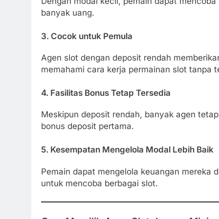
Dengan modal kecil, pemain dapat mencoba 
banyak uang.
3. Cocok untuk Pemula
Agen slot dengan deposit rendah memberika
memahami cara kerja permainan slot tanpa t
4. Fasilitas Bonus Tetap Tersedia
Meskipun deposit rendah, banyak agen tetap
bonus deposit pertama.
5. Kesempatan Mengelola Modal Lebih Baik
Pemain dapat mengelola keuangan mereka den
untuk mencoba berbagai slot.