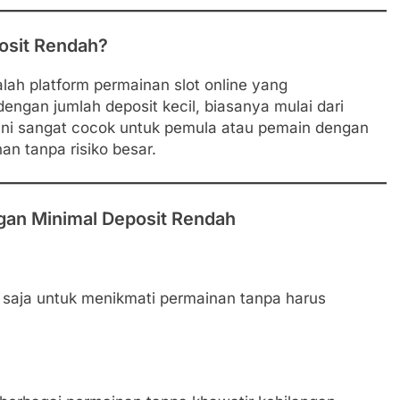
osit Rendah?
lah platform permainan slot online yang
ngan jumlah deposit kecil, biasanya mulai dari
ni sangat cocok untuk pemula atau pemain dengan
an tanpa risiko besar.
gan Minimal Deposit Rendah
 saja untuk menikmati permainan tanpa harus