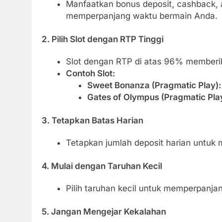
Manfaatkan bonus deposit, cashback, 
memperpanjang waktu bermain Anda.
2. Pilih Slot dengan RTP Tinggi
Slot dengan RTP di atas 96% memberik
Contoh Slot:
Sweet Bonanza (Pragmatic Play):
Gates of Olympus (Pragmatic Play
3. Tetapkan Batas Harian
Tetapkan jumlah deposit harian untuk 
4. Mulai dengan Taruhan Kecil
Pilih taruhan kecil untuk memperpanj
5. Jangan Mengejar Kekalahan