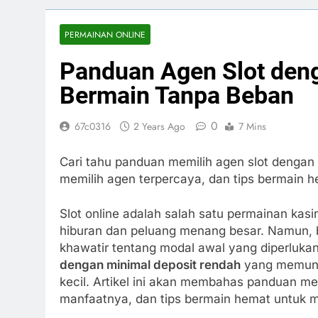
PERMAINAN ONLINE
Panduan Agen Slot den
Bermain Tanpa Beban
0
67c0316
2 Years Ago
7 Mins
Cari tahu panduan memilih agen slot dengan
memilih agen terpercaya, dan tips bermain he
Slot online adalah salah satu permainan kasi
hiburan dan peluang menang besar. Namun, 
khawatir tentang modal awal yang diperluka
dengan minimal deposit rendah
yang memung
kecil. Artikel ini akan membahas panduan me
manfaatnya, dan tips bermain hemat untuk 