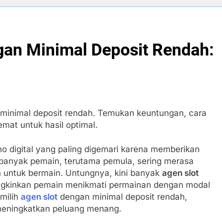
gan Minimal Deposit Rendah:
 minimal deposit rendah. Temukan keuntungan, cara
mat untuk hasil optimal.
no digital yang paling digemari karena memberikan
banyak pemain, terutama pemula, sering merasa
n untuk bermain. Untungnya, kini banyak
agen slot
kinkan pemain menikmati permainan dengan modal
milih
agen slot
dengan minimal deposit rendah,
meningkatkan peluang menang.