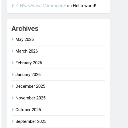
A WordPress Commenter
on
Hello world!
Archives
May 2026
March 2026
February 2026
January 2026
December 2025
November 2025
October 2025
September 2025