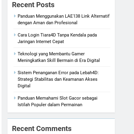
Recent Posts
Panduan Menggunakan LAE138 Link Alternatif
dengan Aman dan Profesional
Cara Login Tiara4D Tanpa Kendala pada
Jaringan Internet Cepat
Teknologi yang Membantu Gamer
Meningkatkan Skill Bermain di Era Digital
Sistem Penanganan Error pada Lebah4D:
Strategi Stabilitas dan Keamanan Akses
Digital
Panduan Memahami Slot Gacor sebagai
Istilah Populer dalam Permainan
Recent Comments